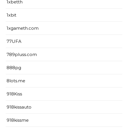
1xbetth
1xbit
1xgameth.com
77UFA
789pluss.com
888pg
8lots.me
918Kiss
918kissauto
918kissme