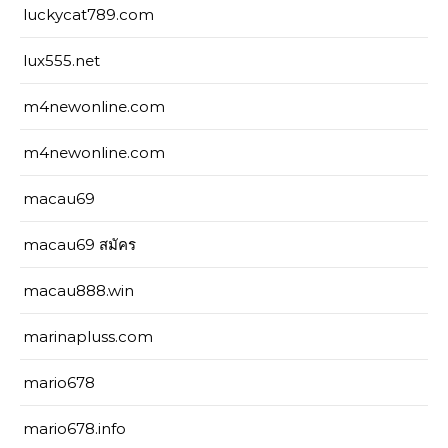
luckycat789.com
lux555.net
m4newonline.com
m4newonline.com
macau69
macau69 สมัคร
macau888.win
marinapluss.com
mario678
mario678.info