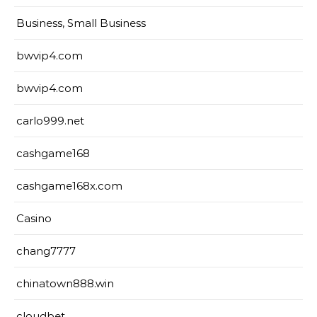
Business, Small Business
bwvip4.com
bwvip4.com
carlo999.net
cashgame168
cashgame168x.com
Casino
chang7777
chinatown888.win
cloudbet