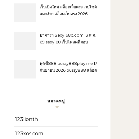
คุ้มค่าการเดิมพัน ที่สุดในวงการ
เว็บเปิดใหม่ สล็อตเว็บตรง เวปไซต์
tangtem168 เริ่มก่อนวันนี้ มีลุ้น
แตกง่าย สล็อตเว็บตรง 2026
ก่อนใคร 7 July 2026
ประสบการณ์เล่นยุคใหม่ ระบบ
เสถียร พร้อมเกมให้เลือกมากมาย
ใหม่ล่าสุด Top 29 by Raymond
บาคาร่า Sexy168c.com 13 ส.ค.
jin888.asia 9 ส.ค. 2569 คาสิโน
69 sexy168 เว็บไพ่สดที่ตอบ
โจทย์คนยุคใหม่ สายวัดใจได้
1,000 ระบบเสถียร อัปเดตล่าสุด
สัมผัสโต๊ะสดระดับพรีเมียม บาคา
พุซซี่888 pussy888play.me 17
ร่า168 สมัครง่าย ได้โปรไว Top
กันยายน 2026 pussy888 สล็อต
72 by Lela
ออนไลน์ โลกแห่งความสนุก ที่
เหนือกว่า แจกเพชร ฟรีทุกวัน คา
สิโนออนไลน์ 5ดาว คนเล่นไม่ต่ำ
กว่าแสนทุกวัน pussy888 กด
หมวดหมู่
สมัคร รับความสนุก Top 7 by
Bev
123lionth
123xos.com