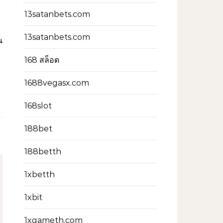
13satanbets.com
13satanbets.com
168 สล็อต
1688vegasx.com
168slot
188bet
188betth
1xbetth
1xbit
1xgameth.com