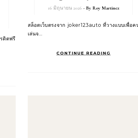
16 มิถุนายน 2026
- By
Roy Martinez
สล็อตเว็บตรงจาก joker123auto ที่วางแบบเพื่อคน
เล่นจ…
CONTINUE READING