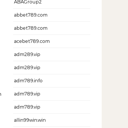
ABAGroup2
abbet789.com
abbet789.com
acebet789.com
adm289.vip
adm289.vip
adm789.info
adm789.vip
adm789.vip
allin99win.win