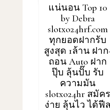
แน่นอน Top 10
by Debra
slotxo24hrf.com
ทุกยอดฝากรับ
สูงสุด 1ล้าน ฝาก
ถอน Auto ฝาก
ปุ๊บ ลุ้นปั๊บ รับ
ความมัน
slotxo24hr สมัค
ง่าย ลุ้นไว ได้ฟี