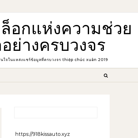
h บล็อกแห่งความช่วย
ูลอย่างครบวงจร
่าสนใจในแหล่งแชร์ข้อมูลที่ครบวงจร thiệp chúc xuân 2019
ค้นหาสำหรับ:
https://918kissauto.xyz