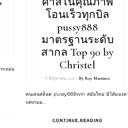
6
คาสิโนคุณภาพ
โอนเร็วทุกบิล
pussy888
มาตรฐานระดับ
สากล Top 90 by
Christel
8 มิถุนายน 2026
- By
Roy Martinez
คนเล่นสล็อต pussy888win สมัยใหม่ มิได้มองหา
แค่เกมม…
CONTINUE READING