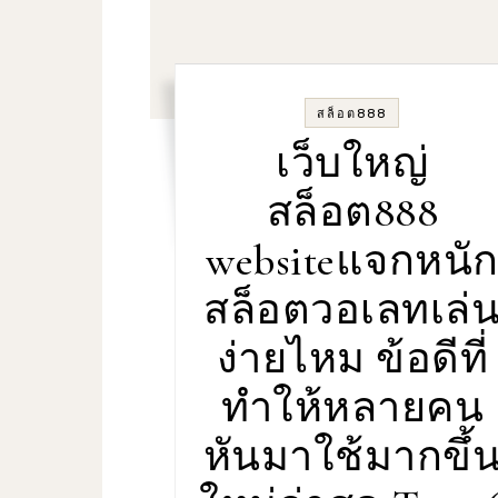
สล็อต888
เว็บใหญ่
สล็อต888
websiteแจกหนั
สล็อตวอเลทเล่
ง่ายไหม ข้อดีที่
ทำให้หลายคน
หันมาใช้มากขึ้