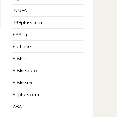
77UFA
789pluss.com
888pg
8lots.me
918Kiss
918kissauto
918kissme
9kpluss.com
ABA