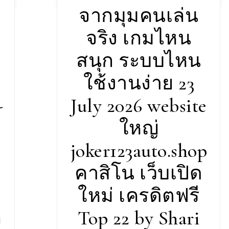
จากมุมคนเล่น
จริง เกมไหน
สนุก ระบบไหน
ใช้งานง่าย 23
-
July 2026 website
ใหญ่
joker123auto.shop
คาสิโน เว็บเปิด
ร
ใหม่ เครดิตฟรี
ล
Top 22 by Shari