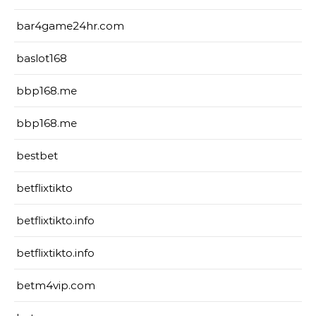
bar4game24hr.com
baslot168
bbp168.me
bbp168.me
bestbet
betflixtikto
betflixtikto.info
betflixtikto.info
betm4vip.com