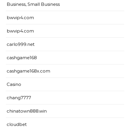
Business, Small Business
bwvip4.com
bwvip4.com
carlo999.net
cashgame168
cashgame168x.com
Casino
chang7777
chinatown888.win
cloudbet