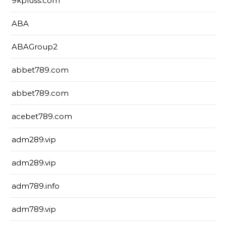
9kpluss.com
ABA
ABAGroup2
abbet789.com
abbet789.com
acebet789.com
adm289.vip
adm289.vip
adm789.info
adm789.vip