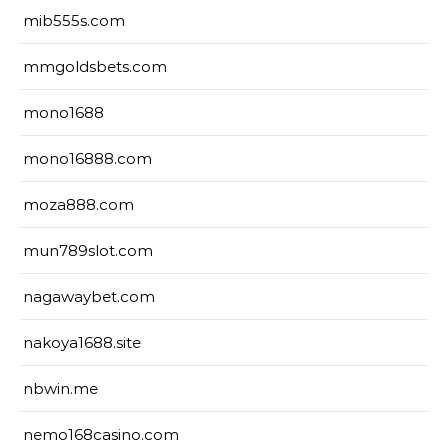
mib555s.com
mmgoldsbets.com
mono1688
mono16888.com
moza888.com
mun789slot.com
nagawaybet.com
nakoya1688.site
nbwin.me
nemo168casino.com