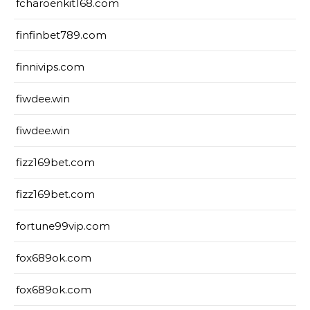
fcharoenkit168.com
finfinbet789.com
finnivips.com
fiwdee.win
fiwdee.win
fizz169bet.com
fizz169bet.com
fortune99vip.com
fox689ok.com
fox689ok.com