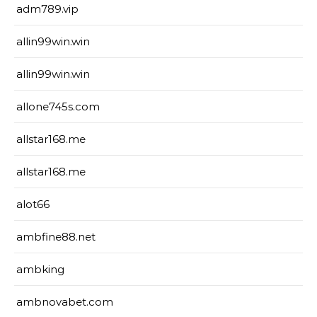
adm789.vip
allin99win.win
allin99win.win
allone745s.com
allstar168.me
allstar168.me
alot66
ambfine88.net
ambking
ambnovabet.com