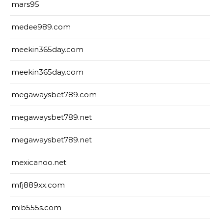
mars95
medee989.com
meekin365day.com
meekin365day.com
megawaysbet789.com
megawaysbet789.net
megawaysbet789.net
mexicanoo.net
mfj889xx.com
mib555s.com