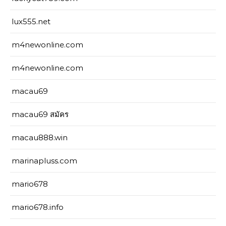
lux555.net
m4newonline.com
m4newonline.com
macau69
macau69 สมัคร
macau888.win
marinapluss.com
mario678
mario678.info