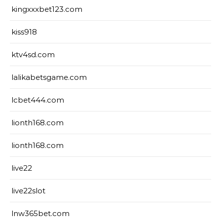
kingxxxbet123.com
kiss918
ktv4sd.com
lalikabetsgame.com
lcbet444.com
lionth168.com
lionth168.com
live22
live22slot
lnw365bet.com