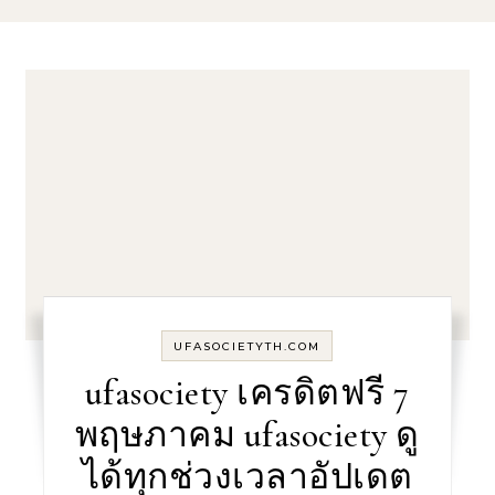
UFASOCIETYTH.COM
ufasociety เครดิตฟรี 7
พฤษภาคม ufasociety ดู
ได้ทุกช่วงเวลาอัปเดต