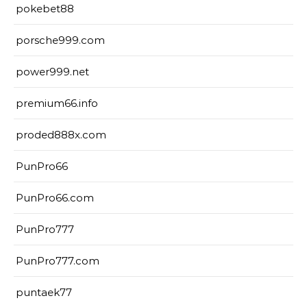
pokebet88
porsche999.com
power999.net
premium66.info
proded888x.com
PunPro66
PunPro66.com
PunPro777
PunPro777.com
puntaek77