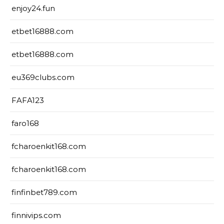
enjoy24.fun
etbet16888.com
etbet16888.com
eu369clubs.com
FAFA123
faro168
fcharoenkit168.com
fcharoenkit168.com
finfinbet789.com
finnivips.com