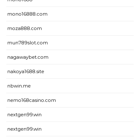
mono16888.com
moza888.com
mun789slot.com
nagawaybet.com
nakoya1688.site
nbwin.me
nemo168casino.com
nextgen99.win
nextgen99.win