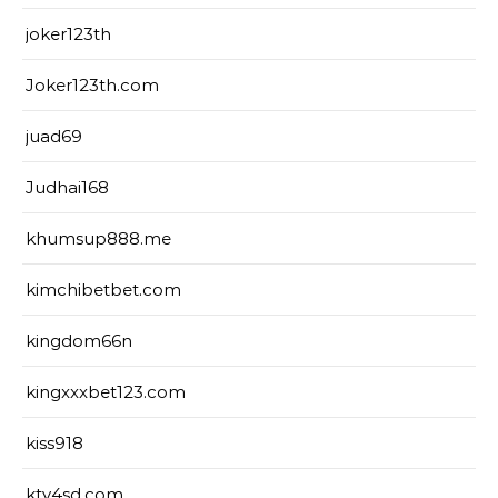
joker123th
Joker123th.com
juad69
Judhai168
khumsup888.me
kimchibetbet.com
kingdom66n
kingxxxbet123.com
kiss918
ktv4sd.com