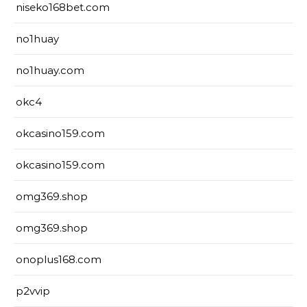
niseko168bet.com
no1huay
no1huay.com
okc4
okcasino159.com
okcasino159.com
omg369.shop
omg369.shop
onoplus168.com
p2vvip