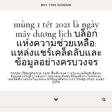
Skip to content
BUY THIS DOMAIN
mùng 1 tết 2021 là ngày
mấy dương lịch บล็อก
แห่งความช่วยเหลือ:
แหล่งแชร์เคล็ดลับและ
ข้อมูลอย่างครบวงจร
https://bloghotro.com พื้นที่แห่งความรู้และเคล็ดลับที่มอบ
ข้อมูลตรงกับความต้องการของคุณ ค้นพบข้อมูลมีประโยชน์และ
เทคนิคที่น่าสนใจในแหล่งแชร์ข้อมูลที่ครบวงจร thiệp chúc xuân
2019