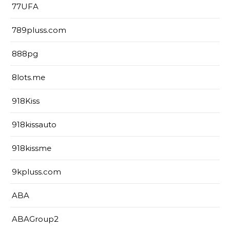
77UFA
789pluss.com
888pg
8lots.me
918Kiss
918kissauto
918kissme
9kpluss.com
ABA
ABAGroup2