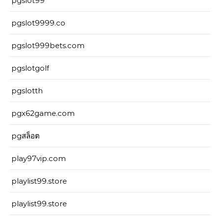
pgslot99
pgslot9999.co
pgslot999bets.com
pgslotgolf
pgslotth
pgx62game.com
pgสล็อต
play97vip.com
playlist99.store
playlist99.store