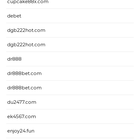
cupcake88x.com
debet
dgb222hot.com
dgb222hot.com
dr888
dr888bet.com
dr888bet.com
du2477.com
ek4567.com
enjoy24.fun