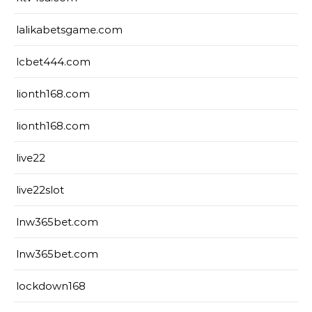
lalikabetsgame.com
lcbet444.com
lionth168.com
lionth168.com
live22
live22slot
lnw365bet.com
lnw365bet.com
lockdown168