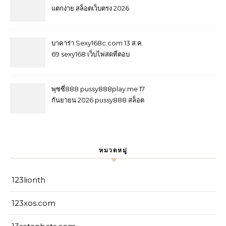
tangtem168 เริ่มก่อนวันนี้ มีลุ้น
แตกง่าย สล็อตเว็บตรง 2026
ก่อนใคร 7 July 2026
ประสบการณ์เล่นยุคใหม่ ระบบ
เสถียร พร้อมเกมให้เลือกมากมาย
ใหม่ล่าสุด Top 29 by Raymond
บาคาร่า Sexy168c.com 13 ส.ค.
jin888.asia 9 ส.ค. 2569 คาสิโน
69 sexy168 เว็บไพ่สดที่ตอบ
โจทย์คนยุคใหม่ สายวัดใจได้
1,000 ระบบเสถียร อัปเดตล่าสุด
สัมผัสโต๊ะสดระดับพรีเมียม บาคา
พุซซี่888 pussy888play.me 17
ร่า168 สมัครง่าย ได้โปรไว Top
กันยายน 2026 pussy888 สล็อต
72 by Lela
ออนไลน์ โลกแห่งความสนุก ที่
เหนือกว่า แจกเพชร ฟรีทุกวัน คา
สิโนออนไลน์ 5ดาว คนเล่นไม่ต่ำ
กว่าแสนทุกวัน pussy888 กด
หมวดหมู่
สมัคร รับความสนุก Top 7 by
Bev
123lionth
123xos.com