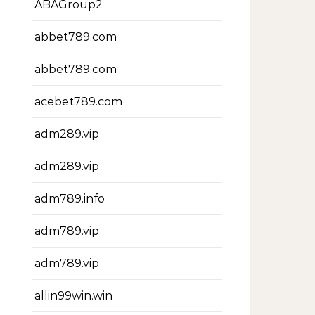
ABAGroup2
abbet789.com
abbet789.com
acebet789.com
adm289.vip
adm289.vip
adm789.info
adm789.vip
adm789.vip
allin99win.win