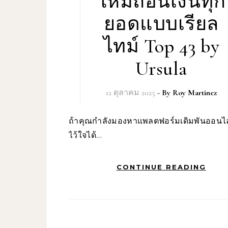
ใหม่ถอนเงินทุก
ยอดแบบเรียล
ไทม์ Top 43 by
Ursula
12 ตุลาคม 2025
- By
Roy Martinez
ถ้าคุณกำลังมองหาแพลตฟอร์มเดิมพันออนไลน์ที่
ไว้ใจได้…
CONTINUE READING