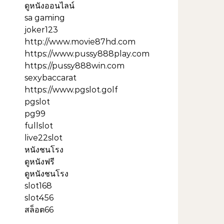
ดูหนังออนไลน์
sa gaming
joker123
http://www.movie87hd.com
https://www.pussy888play.com
https://pussy888win.com
sexybaccarat
https://www.pgslot.golf
pgslot
pg99
fullslot
live22slot
หนังชนโรง
ดูหนังฟรี
ดูหนังชนโรง
slot168
slot456
สล็อต66