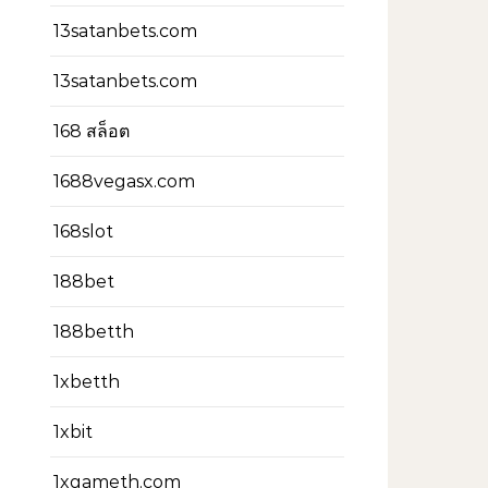
13satanbets.com
13satanbets.com
168 สล็อต
1688vegasx.com
168slot
188bet
188betth
1xbetth
1xbit
1xgameth.com