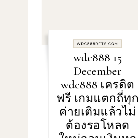
WDC888BETS.COM
wdc888 15
December
wdc888 เครดิต
ฟรี เกมแตกถี่ทุ
ค่ายเติมแล้วไม่
ต้องรอโหลด