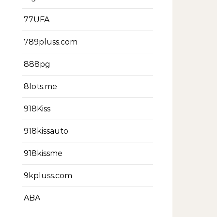
77UFA
789pluss.com
888pg
8lots.me
918Kiss
918kissauto
918kissme
9kpluss.com
ABA