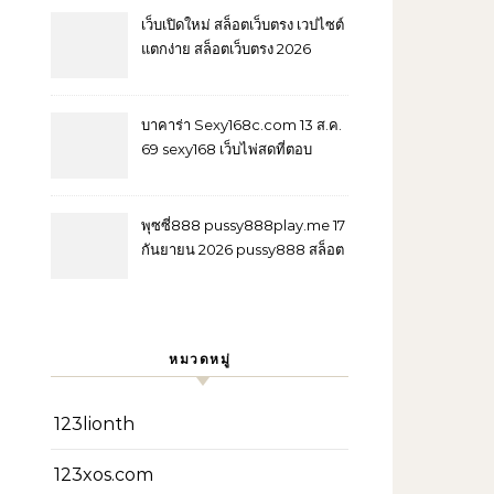
คุ้มค่าการเดิมพัน ที่สุดในวงการ
เว็บเปิดใหม่ สล็อตเว็บตรง เวปไซต์
tangtem168 เริ่มก่อนวันนี้ มีลุ้น
แตกง่าย สล็อตเว็บตรง 2026
ก่อนใคร 7 July 2026
ประสบการณ์เล่นยุคใหม่ ระบบ
เสถียร พร้อมเกมให้เลือกมากมาย
ใหม่ล่าสุด Top 29 by Raymond
บาคาร่า Sexy168c.com 13 ส.ค.
jin888.asia 9 ส.ค. 2569 คาสิโน
69 sexy168 เว็บไพ่สดที่ตอบ
โจทย์คนยุคใหม่ สายวัดใจได้
1,000 ระบบเสถียร อัปเดตล่าสุด
สัมผัสโต๊ะสดระดับพรีเมียม บาคา
พุซซี่888 pussy888play.me 17
ร่า168 สมัครง่าย ได้โปรไว Top
กันยายน 2026 pussy888 สล็อต
72 by Lela
ออนไลน์ โลกแห่งความสนุก ที่
เหนือกว่า แจกเพชร ฟรีทุกวัน คา
สิโนออนไลน์ 5ดาว คนเล่นไม่ต่ำ
กว่าแสนทุกวัน pussy888 กด
หมวดหมู่
สมัคร รับความสนุก Top 7 by
Bev
123lionth
123xos.com