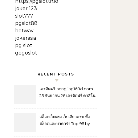
https://pgslotth.io
joker 123
slot777
pgslot88
betway
jokerasia
pg slot
gogoslot
RECENT POSTS
เครดิตฟรี hengjing168d.com
25 กันยายน 26 เครดิตฟรี คาสิโน
ที่ดีที่สุด ของไทย โปรโมชั่น
เครดิตฟรี 100% ยูสเดียว เล่นได้
ทุกเกม ไลฟ์สด สล็อต ยิงปลา กีฬา
สล็อตเว็บตรง เว็บเดียวครบ ทั้ง
ไพ่ เครดิตฟรี เกมสล็อตหลายร้อย
สล็อตและบาคาร่า Top 95 by
แบบ Top 44 by Yolanda
Asa tangtem168e.com ชวน
เพื่อนรับ 100 จ่ายตรง กี่ล้านก็จ่าย