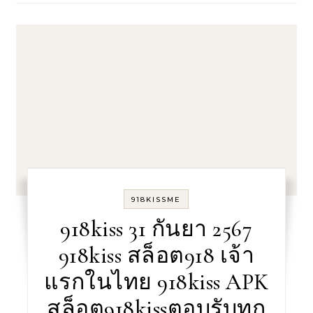
918KISSME
918kiss 31 กันยา 2567
918kiss สล็อต918 เจ้า
แรกในไทย 918kiss APK
สล็อต918kissตอบรับทุก