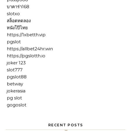
บาคาร่า168
slotxo
สล็อตทดลอง
หนังโป๊ไทย
https://1xbetth.vip
pgslot
https://allbet24hr.win
https://pgslotth.io
joker 123
slot777
pgslot88
betway
jokerasia
pg slot
gogoslot
RECENT POSTS