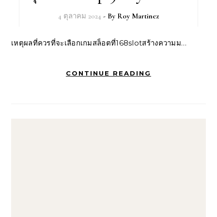
4 ตุลาคม 2024
- By
Roy Martinez
เหตุผลที่ควรที่จะเลือกเกมสล็อตที่168slotสร้างความม…
CONTINUE READING