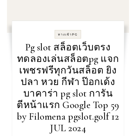
ทางเข้าPG
Pg slot สล็อตเว็บตรง
ทดลองเล่นสล็อตpg แจก
เพชรฟรีทุกวันสล็อต ยิง
ปลา หวย กีฬา ป๊อกเด้ง
บาคาร่า pg slot การัน
ตีหน้าแรก Google Top 59
by Filomena pgslot.golf 12
JUL 2024