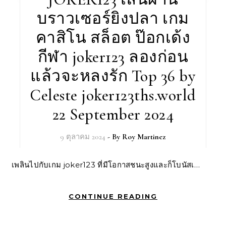
บราวเซอร์ยิงปลา เกม
คาสิโน สล็อต ป๊อกเด้ง
กีฬา joker123 ลองก่อน
แล้วจะหลงรัก Top 36 by
Celeste joker123ths.world
22 September 2024
9 ตุลาคม 2024
- By
Roy Martinez
เพลินไปกับเกม joker123 ที่มีโอกาสชนะสูงและก็โบนัสเ…
CONTINUE READING