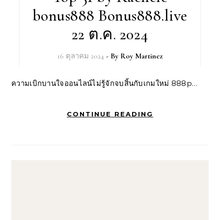
bonus888 Bonus888.live
22 ต.ค. 2024
16 ตุลาคม 2024
- By
Roy Martinez
ความเบิกบานใจออนไลน์ไม่รู้จักจบสิ้นกับเกมใหม่ 888p…
CONTINUE READING