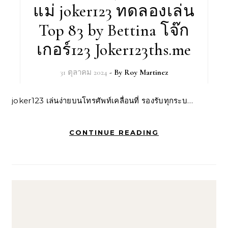
แม่ joker123 ทดลองเล่น
Top 83 by Bettina โจ๊ก
เกอร์123 Joker123ths.me
31 ตุลาคม 2024
- By
Roy Martinez
joker123 เล่นง่ายบนโทรศัพท์เคลื่อนที่ รองรับทุกระบ…
CONTINUE READING