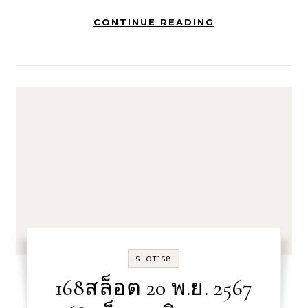
CONTINUE READING
SLOT168
168สล็อต 20 พ.ย. 2567