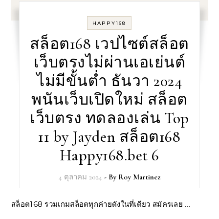
HAPPY168
สล็อต168 เวปไซต์สล็อต
เว็บตรงไม่ผ่านเอเย่นต์
ไม่มีขั้นต่ำ ธันวา 2024
พนันเว็บเปิดใหม่ สล็อต
เว็บตรง ทดลองเล่น Top
11 by Jayden สล็อต168
Happy168.bet 6
4 ตุลาคม 2024
- By
Roy Martinez
สล็อต168 รวมเกมสล็อตทุกค่ายดังในที่เดียว สมัครเลย …