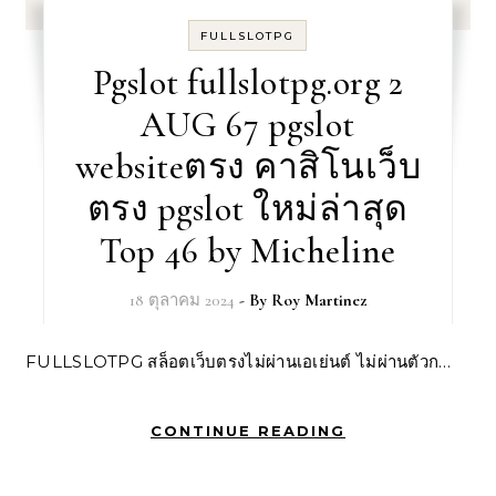
FULLSLOTPG
Pgslot fullslotpg.org 2
AUG 67 pgslot
websiteตรง คาสิโนเว็บ
ตรง pgslot ใหม่ล่าสุด
Top 46 by Micheline
18 ตุลาคม 2024
- By
Roy Martinez
FULLSLOTPG สล็อตเว็บตรงไม่ผ่านเอเย่นต์ ไม่ผ่านตัวก…
CONTINUE READING