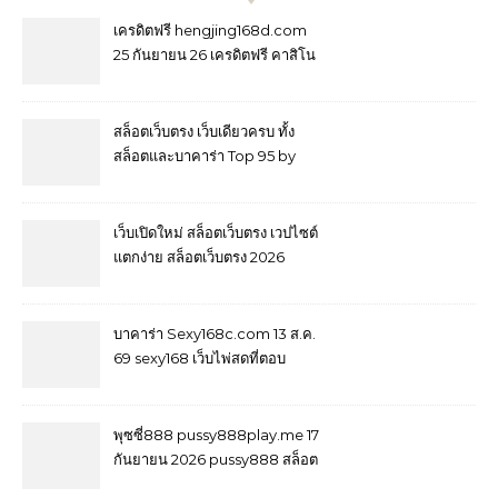
เครดิตฟรี hengjing168d.com
25 กันยายน 26 เครดิตฟรี คาสิโน
ที่ดีที่สุด ของไทย โปรโมชั่น
เครดิตฟรี 100% ยูสเดียว เล่นได้
ทุกเกม ไลฟ์สด สล็อต ยิงปลา กีฬา
สล็อตเว็บตรง เว็บเดียวครบ ทั้ง
ไพ่ เครดิตฟรี เกมสล็อตหลายร้อย
สล็อตและบาคาร่า Top 95 by
แบบ Top 44 by Yolanda
Asa tangtem168e.com ชวน
เพื่อนรับ 100 จ่ายตรง กี่ล้านก็จ่าย
คุ้มค่าการเดิมพัน ที่สุดในวงการ
เว็บเปิดใหม่ สล็อตเว็บตรง เวปไซต์
tangtem168 เริ่มก่อนวันนี้ มีลุ้น
แตกง่าย สล็อตเว็บตรง 2026
ก่อนใคร 7 July 2026
ประสบการณ์เล่นยุคใหม่ ระบบ
เสถียร พร้อมเกมให้เลือกมากมาย
ใหม่ล่าสุด Top 29 by Raymond
บาคาร่า Sexy168c.com 13 ส.ค.
jin888.asia 9 ส.ค. 2569 คาสิโน
69 sexy168 เว็บไพ่สดที่ตอบ
โจทย์คนยุคใหม่ สายวัดใจได้
1,000 ระบบเสถียร อัปเดตล่าสุด
สัมผัสโต๊ะสดระดับพรีเมียม บาคา
พุซซี่888 pussy888play.me 17
ร่า168 สมัครง่าย ได้โปรไว Top
กันยายน 2026 pussy888 สล็อต
72 by Lela
ออนไลน์ โลกแห่งความสนุก ที่