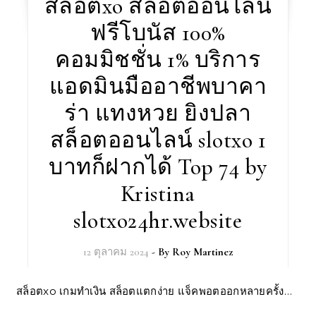
สล็อตxo สล็อตออนไลน์
ฟรีโบนัส 100%
คอมมิชชั่น 1% บริการ
แอดมินมืออาชีพบาคา
ร่า แทงหวย ยิงปลา
สล็อตออนไลน์ slotxo 1
บาทก็ฝากได้ Top 74 by
Kristina
slotxo24hr.website
12 ตุลาคม 2024
- By
Roy Martinez
สล็อตxo เกมทำเงิน สล็อตแตกง่าย แจ็คพอตออกหลายครั้ง…