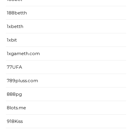
188betth
1xbetth
1xbit
1xgameth.com
77UFA
789pluss.com
888pg
8lots.me
918Kiss