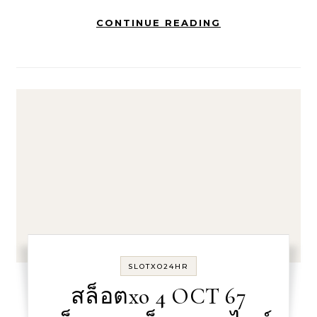
CONTINUE READING
SLOTXO24HR
สล็อตxo 4 OCT 67