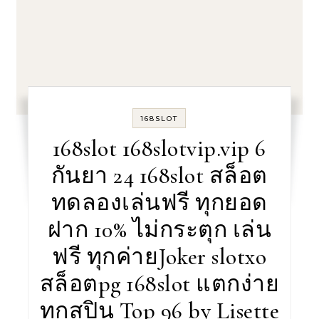
168SLOT
168slot 168slotvip.vip 6
กันยา 24 168slot สล็อต
ทดลองเล่นฟรี ทุกยอด
ฝาก 10% ไม่กระตุก เล่น
ฟรี ทุกค่ายJoker slotxo
สล็อตpg 168slot แตกง่าย
ทุกสปิน Top 96 by Lisette