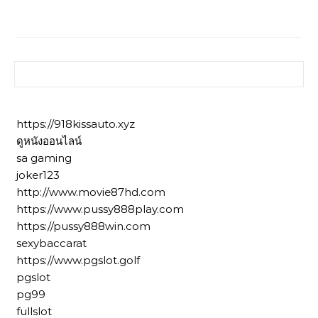
ค้นหาสำหรับ:
https://918kissauto.xyz
ดูหนังออนไลน์
sa gaming
joker123
http://www.movie87hd.com
https://www.pussy888play.com
https://pussy888win.com
sexybaccarat
https://www.pgslot.golf
pgslot
pg99
fullslot