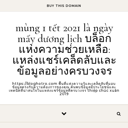
Skip to content
BUY THIS DOMAIN
mùng 1 tết 2021 là ngày
mấy dương lịch บล็อก
แห่งความช่วยเหลือ:
แหล่งแชร์เคล็ดลับและ
ข้อมูลอย่างครบวงจร
https://bloghotro.com พื้นที่แห่งความรู้และเคล็ดลับที่มอบ
ข้อมูลตรงกับความต้องการของคุณ ค้นพบข้อมูลมีประโยชน์และ
เทคนิคที่น่าสนใจในแหล่งแชร์ข้อมูลที่ครบวงจร thiệp chúc xuân
2019