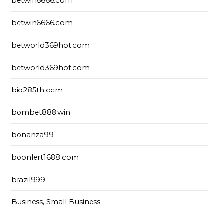
betwin6666.com
betwin6666.com
betworld369hot.com
betworld369hot.com
bio285th.com
bombet888.win
bonanza99
boonlert1688.com
brazil999
Business, Small Business