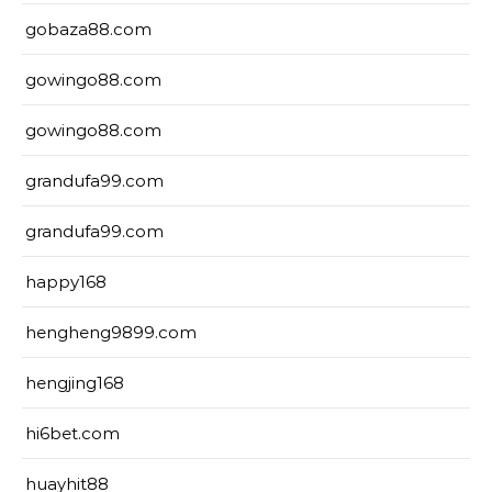
gobaza88.com
gowingo88.com
gowingo88.com
grandufa99.com
grandufa99.com
happy168
hengheng9899.com
hengjing168
hi6bet.com
huayhit88