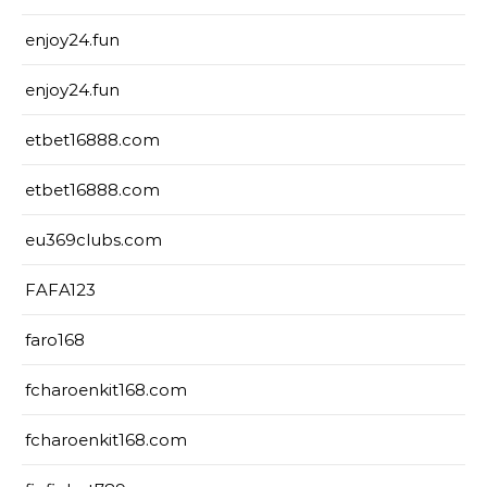
enjoy24.fun
enjoy24.fun
etbet16888.com
etbet16888.com
eu369clubs.com
FAFA123
faro168
fcharoenkit168.com
fcharoenkit168.com