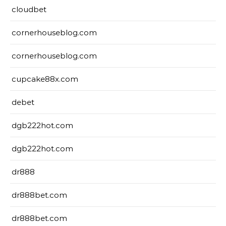
cloudbet
cornerhouseblog.com
cornerhouseblog.com
cupcake88x.com
debet
dgb222hot.com
dgb222hot.com
dr888
dr888bet.com
dr888bet.com