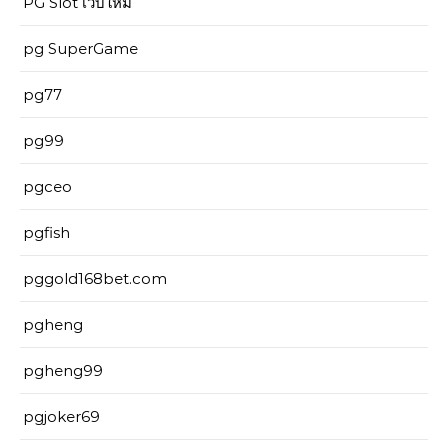
PG Slot เว็บใหม่
pg SuperGame
pg77
pg99
pgceo
pgfish
pggold168bet.com
pgheng
pgheng99
pgjoker69