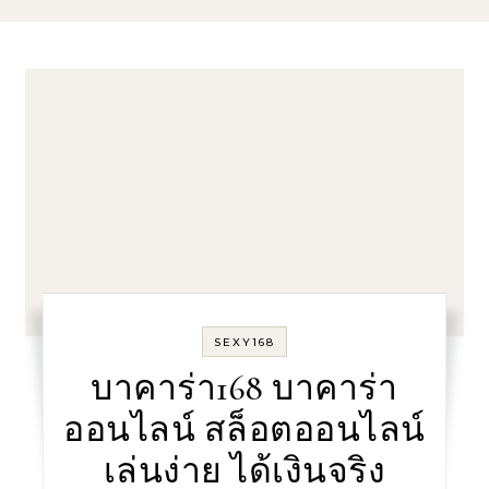
SEXY168
บาคาร่า168 บาคาร่า
ออนไลน์ สล็อตออนไลน์
เล่นง่าย ได้เงินจริง