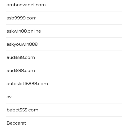
ambnovabet.com
asb9999.com
askwin88.online
askyouwin888
audi688.com
audi688.com
autoslot16888.com
av
babet555.com
Baccarat