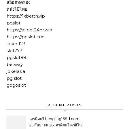
สล็อตทดลอง
หนังโป๊ไทย
https://1xbetth.vip
pgslot
https://allbet24hr.win
https://pgslotth.io
joker 123
slot777
pgslot88
betway
jokerasia
pg slot
gogoslot
RECENT POSTS
เครดิตฟรี hengjing168d.com
25 กันยายน 26 เครดิตฟรี คาสิโน