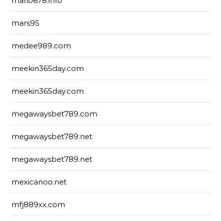
mario678.info
mars95
medee989.com
meekin365day.com
meekin365day.com
megawaysbet789.com
megawaysbet789.net
megawaysbet789.net
mexicanoo.net
mfj889xx.com