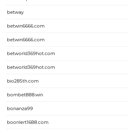
betway
betwin6666.com
betwin6666.com
betworld369hot.com
betworld369hot.com
bio285th.com
bombet888.win
bonanza99
boonlert1688.com