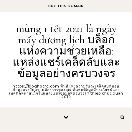
Skip to content
BUY THIS DOMAIN
mùng 1 tết 2021 là ngày
mấy dương lịch บล็อก
แห่งความช่วยเหลือ:
แหล่งแชร์เคล็ดลับและ
ข้อมูลอย่างครบวงจร
https://bloghotro.com พื้นที่แห่งความรู้และเคล็ดลับที่มอบ
ข้อมูลตรงกับความต้องการของคุณ ค้นพบข้อมูลมีประโยชน์และ
เทคนิคที่น่าสนใจในแหล่งแชร์ข้อมูลที่ครบวงจร thiệp chúc xuân
2019