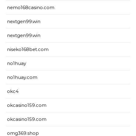
nemo168casino.com
nextgen99.win
nextgen99.win
niseko168bet.com
no1huay
no1huay.com
okc4
okcasino159.com
okcasino159.com
omg369.shop