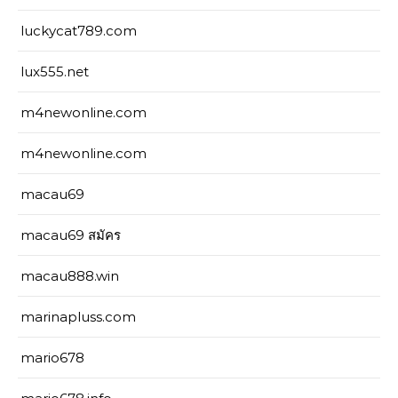
luckycat789.com
lux555.net
m4newonline.com
m4newonline.com
macau69
macau69 สมัคร
macau888.win
marinapluss.com
mario678