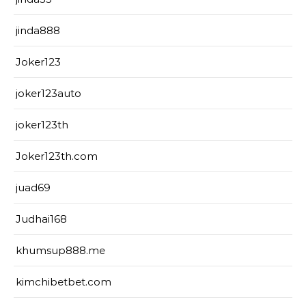
jinda888
Joker123
joker123auto
joker123th
Joker123th.com
juad69
Judhai168
khumsup888.me
kimchibetbet.com