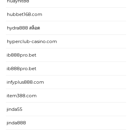
huayhit88
hubbet168.com
hydra888 สล็อต
hyperclub-casino.com
ib888pro.bet
ib888pro.bet
infyplus888.com
item388.com
jinda55
jinda888