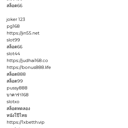
สล็อต66
joker 123
pg168
https://jin55.net
slot99
สล็อต66
slot44
https://judhai168.co
https://bonus888.life
สล็อต888
สล็อต99
pussy888
บาคาร่า168
slotxo
สล็อตทดลอง
หนังโป๊ไทย
https://1xbetth.vip