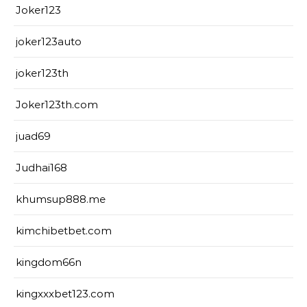
Joker123
joker123auto
joker123th
Joker123th.com
juad69
Judhai168
khumsup888.me
kimchibetbet.com
kingdom66n
kingxxxbet123.com