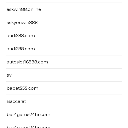
askwin88.online
askyouwin888
audi688.com
audi688.com
autoslot16888.com
av
babet555.com
Baccarat
bar4game24hr.com
bar4game24hr.com