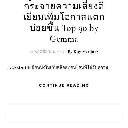
กระจายความเสี่ยงดี
เยี่ยมเพิ่มโอกาสแตก
บ่อยขึ้น Top 90 by
Gemma
22 พฤศจิกายน 2025
- By
Roy Martinez
rockstar66 คือหนึ่งในเว็บสล็อตออนไลน์ที่ได้รับความ…
CONTINUE READING
ค้นหาสำหรับ: