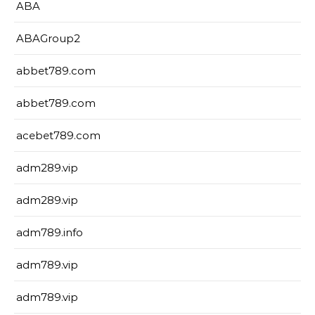
ABA
ABAGroup2
abbet789.com
abbet789.com
acebet789.com
adm289.vip
adm289.vip
adm789.info
adm789.vip
adm789.vip