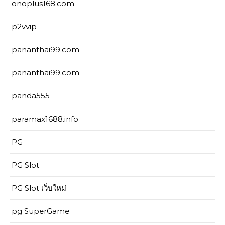
onoplus168.com
p2vvip
pananthai99.com
pananthai99.com
panda555
paramax1688.info
PG
PG Slot
PG Slot เว็บใหม่
pg SuperGame