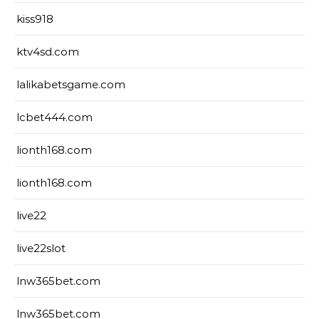
kiss918
ktv4sd.com
lalikabetsgame.com
lcbet444.com
lionth168.com
lionth168.com
live22
live22slot
lnw365bet.com
lnw365bet.com