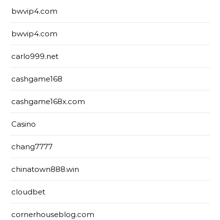
bwvip4.com
bwvip4.com
carlo999.net
cashgame168
cashgame168x.com
Casino
chang7777
chinatown888.win
cloudbet
cornerhouseblog.com