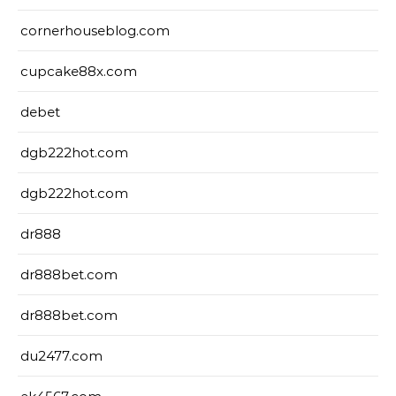
cornerhouseblog.com
cupcake88x.com
debet
dgb222hot.com
dgb222hot.com
dr888
dr888bet.com
dr888bet.com
du2477.com