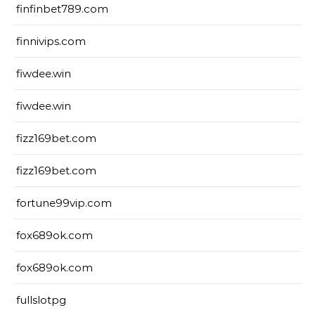
finfinbet789.com
finnivips.com
fiwdee.win
fiwdee.win
fizz169bet.com
fizz169bet.com
fortune99vip.com
fox689ok.com
fox689ok.com
fullslotpg