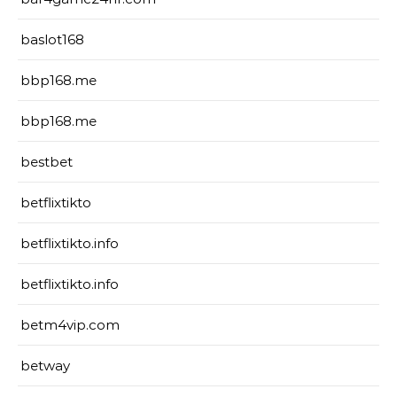
baslot168
bbp168.me
bbp168.me
bestbet
betflixtikto
betflixtikto.info
betflixtikto.info
betm4vip.com
betway