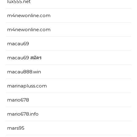
lux555.net
m4newonline.com
m4newonline.com
macau69
macau69 สมัคร
macau888.win
marinapluss.com
mario678
mario678.info
mars95