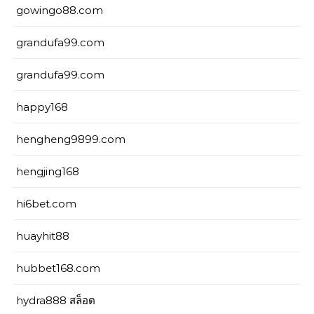
gowingo88.com
grandufa99.com
grandufa99.com
happy168
hengheng9899.com
hengjing168
hi6bet.com
huayhit88
hubbet168.com
hydra888 สล็อต