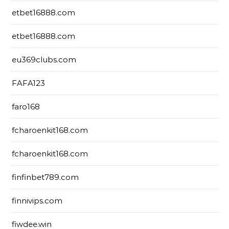
etbet16888.com
etbet16888.com
eu369clubs.com
FAFA123
faro168
fcharoenkit168.com
fcharoenkit168.com
finfinbet789.com
finnivips.com
fiwdee.win