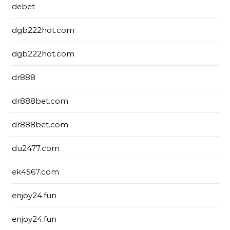
debet
dgb222hot.com
dgb222hot.com
dr888
dr888bet.com
dr888bet.com
du2477.com
ek4567.com
enjoy24.fun
enjoy24.fun