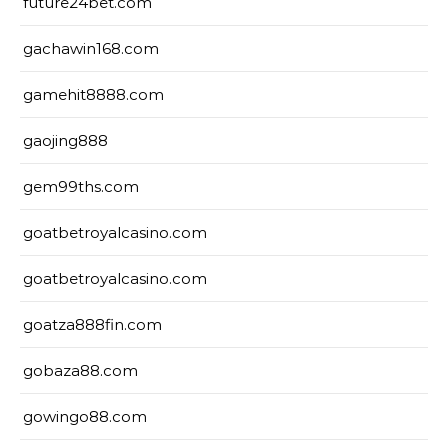
future24bet.com
gachawin168.com
gamehit8888.com
gaojing888
gem99ths.com
goatbetroyalcasino.com
goatbetroyalcasino.com
goatza888fin.com
gobaza88.com
gowingo88.com