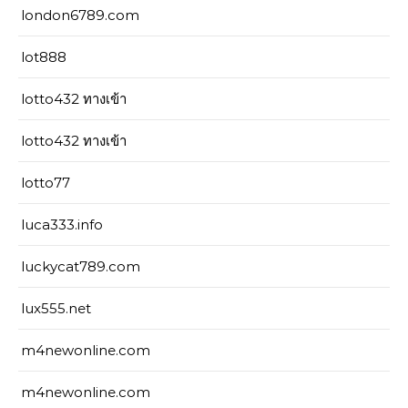
london6789.com
lot888
lotto432 ทางเข้า
lotto432 ทางเข้า
lotto77
luca333.info
luckycat789.com
lux555.net
m4newonline.com
m4newonline.com