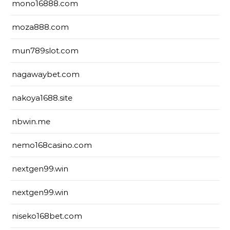
mono16888.com
moza888.com
mun789slot.com
nagawaybet.com
nakoya1688.site
nbwin.me
nemo168casino.com
nextgen99.win
nextgen99.win
niseko168bet.com