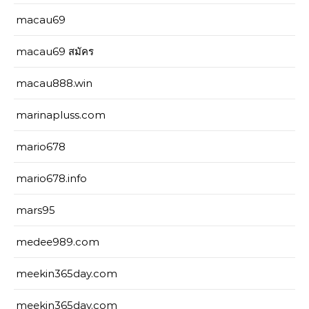
macau69
macau69 สมัคร
macau888.win
marinapluss.com
mario678
mario678.info
mars95
medee989.com
meekin365day.com
meekin365day.com