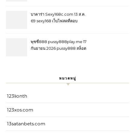
ประสบการณ์เล่นยุคใหม่ ระบบ
เสถียร พร้อมเกมให้เลือกมากมาย
ใหม่ล่าสุด Top 29 by Raymond
บาคาร่า Sexy168c.com 13 ส.ค.
jin888.asia 9 ส.ค. 2569 คาสิโน
69 sexy168 เว็บไพ่สดที่ตอบ
โจทย์คนยุคใหม่ สายวัดใจได้
1,000 ระบบเสถียร อัปเดตล่าสุด
สัมผัสโต๊ะสดระดับพรีเมียม บาคา
พุซซี่888 pussy888play.me 17
ร่า168 สมัครง่าย ได้โปรไว Top
กันยายน 2026 pussy888 สล็อต
72 by Lela
ออนไลน์ โลกแห่งความสนุก ที่
เหนือกว่า แจกเพชร ฟรีทุกวัน คา
สิโนออนไลน์ 5ดาว คนเล่นไม่ต่ำ
กว่าแสนทุกวัน pussy888 กด
หมวดหมู่
สมัคร รับความสนุก Top 7 by
Bev
123lionth
123xos.com
13satanbets.com