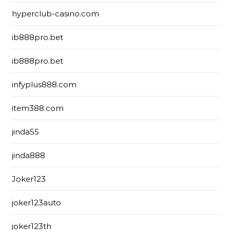
hyperclub-casino.com
ib888pro.bet
ib888pro.bet
infyplus888.com
item388.com
jinda55
jinda888
Joker123
joker123auto
joker123th