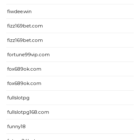
fiwdee.win
fizz169bet.com
fizz169bet.com
fortune99vip.com
fox689ok.com
fox689ok.com
fullslotpg
fullslotpg168.com
funny18