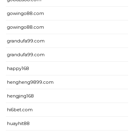
gowingo88.com
gowingo88.com
grandufa99.com
grandufa99.com
happy168
hengheng9899.com
hengjing168
hi6bet.com
huayhit88