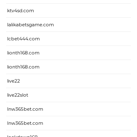
ktv4sd.com
lalikabetsgame.com
lcbet444.com
lionth168.com
lionth168.com
live22
live22slot
lnw365bet.com
lnw365bet.com