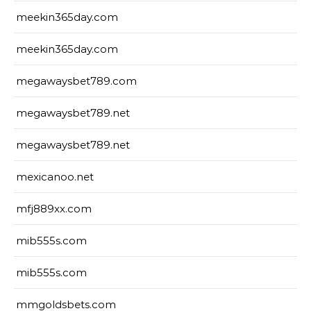
meekin365day.com
meekin365day.com
megawaysbet789.com
megawaysbet789.net
megawaysbet789.net
mexicanoo.net
mfj889xx.com
mib555s.com
mib555s.com
mmgoldsbets.com