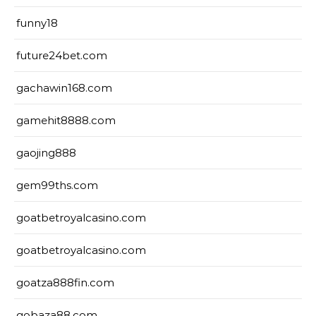
funny18
future24bet.com
gachawin168.com
gamehit8888.com
gaojing888
gem99ths.com
goatbetroyalcasino.com
goatbetroyalcasino.com
goatza888fin.com
gobaza88.com