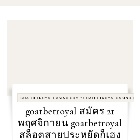
-
GOATBETROYALCASINO.COM
GOATBETROYALCASINO.CO
goatbetroyal สมัคร 21
พฤศจิกายน goatbetroyal
สล็อตสายประหยัดก็เฮง