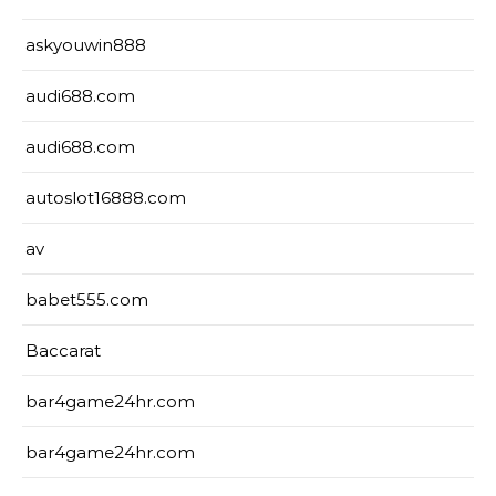
askyouwin888
audi688.com
audi688.com
autoslot16888.com
av
babet555.com
Baccarat
bar4game24hr.com
bar4game24hr.com