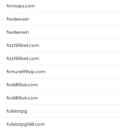
finnivips.com
fiwdee.win
fiwdee.win
fizz169bet.com
fizz169bet.com
fortune99vip.com
fox689ok.com
fox689ok.com
fullslotpg
fullslotpg168.com