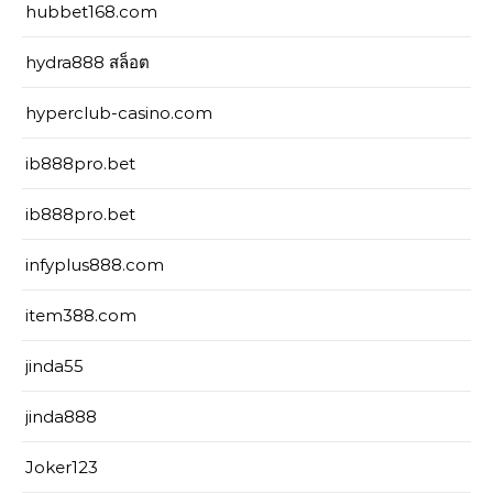
hubbet168.com
hydra888 สล็อต
hyperclub-casino.com
ib888pro.bet
ib888pro.bet
infyplus888.com
item388.com
jinda55
jinda888
Joker123