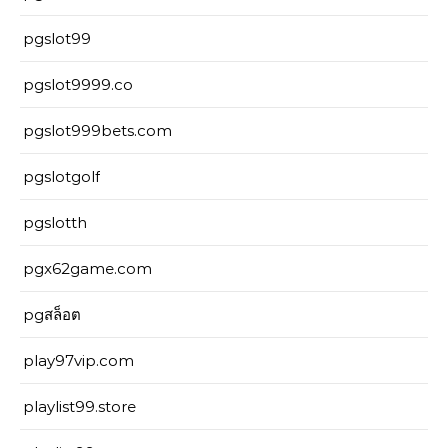
pgslot99
pgslot9999.co
pgslot999bets.com
pgslotgolf
pgslotth
pgx62game.com
pgสล็อต
play97vip.com
playlist99.store