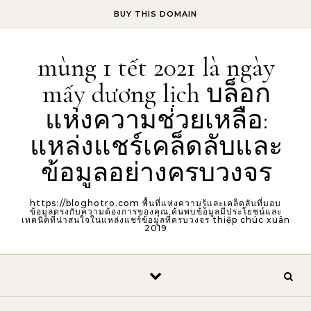
Skip to content
BUY THIS DOMAIN
mùng 1 tết 2021 là ngày
mấy dương lịch บล็อก
แห่งความช่วยเหลือ:
แหล่งแชร์เคล็ดลับและ
ข้อมูลอย่างครบวงจร
https://bloghotro.com พื้นที่แห่งความรู้และเคล็ดลับที่มอบ
ข้อมูลตรงกับความต้องการของคุณ ค้นพบข้อมูลมีประโยชน์และ
เทคนิคที่น่าสนใจในแหล่งแชร์ข้อมูลที่ครบวงจร thiệp chúc xuân
2019