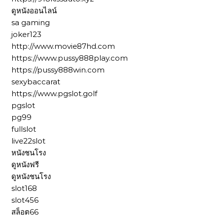
ดูหนังออนไลน์
sa gaming
joker123
http://www.movie87hd.com
https://www.pussy888play.com
https://pussy888win.com
sexybaccarat
https://www.pgslot.golf
pgslot
pg99
fullslot
live22slot
หนังชนโรง
ดูหนังฟรี
ดูหนังชนโรง
slot168
slot456
สล็อต66