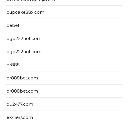
cupcake88x.com
debet
dgb222hot.com
dgb222hot.com
dr888
dr888bet.com
dr888bet.com
du2477.com
ek4567.com