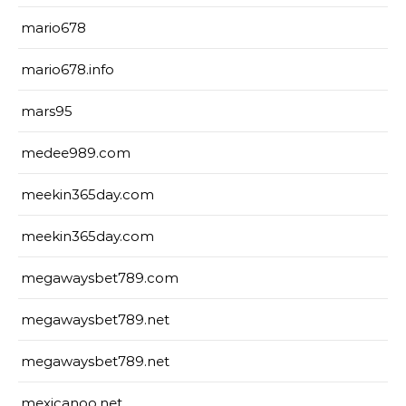
mario678
mario678.info
mars95
medee989.com
meekin365day.com
meekin365day.com
megawaysbet789.com
megawaysbet789.net
megawaysbet789.net
mexicanoo.net