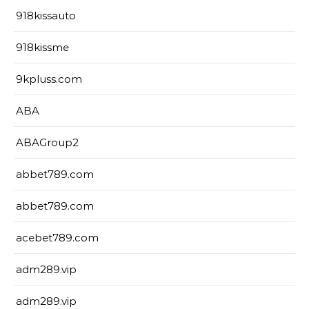
918kissauto
918kissme
9kpluss.com
ABA
ABAGroup2
abbet789.com
abbet789.com
acebet789.com
adm289.vip
adm289.vip