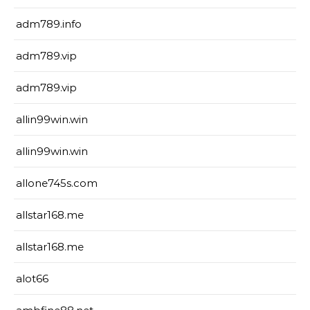
adm789.info
adm789.vip
adm789.vip
allin99win.win
allin99win.win
allone745s.com
allstar168.me
allstar168.me
alot66