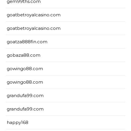
gem99ths.com
goatbetroyalcasino.com
goatbetroyalcasino.com
goatza888fin.com
gobaza88.com
gowingo88.com
gowingo88.com
grandufa99.com
grandufa99.com
happy168