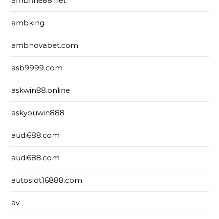
ambfine88.net
ambking
ambnovabet.com
asb9999.com
askwin88.online
askyouwin888
audi688.com
audi688.com
autoslot16888.com
av