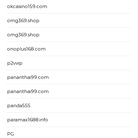
okcasino159.com
omg369.shop
omg369.shop
onoplus168.com
p2vvip
pananthai99.com
pananthai99.com
panda555
paramax1688.info
PG