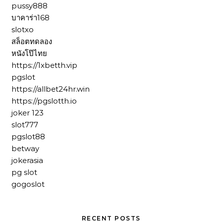
pussy888
บาคาร่า168
slotxo
สล็อตทดลอง
หนังโป๊ไทย
https://1xbetth.vip
pgslot
https://allbet24hr.win
https://pgslotth.io
joker 123
slot777
pgslot88
betway
jokerasia
pg slot
gogoslot
RECENT POSTS