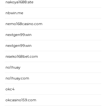
nakoya1688.site
nbwin.me
nemo168casino.com
nextgen99.win
nextgen99.win
niseko168bet.com
no1huay
no1huay.com
okc4
okcasino159.com