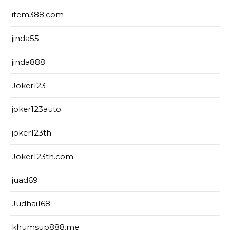
item388.com
jinda55
jinda888
Joker123
joker123auto
joker123th
Joker123th.com
juad69
Judhai168
khumsup888.me