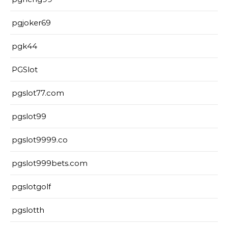
pgjoker69
pgk44
PGSlot
pgslot77.com
pgslot99
pgslot9999.co
pgslot999bets.com
pgslotgolf
pgslotth