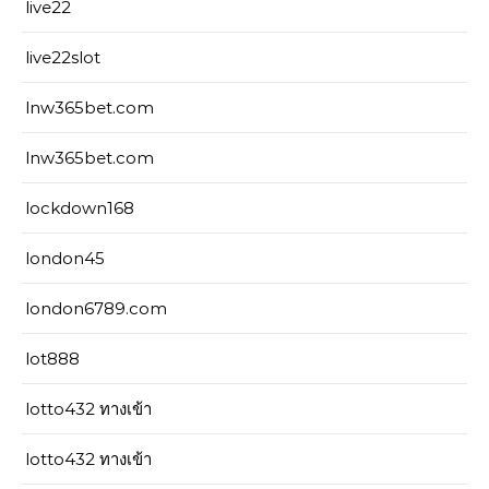
live22
live22slot
lnw365bet.com
lnw365bet.com
lockdown168
london45
london6789.com
lot888
lotto432 ทางเข้า
lotto432 ทางเข้า