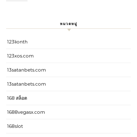
ออนไลน์ โลกแห่งความสนุก ที่
เหนือกว่า แจกเพชร ฟรีทุกวัน คา
สิโนออนไลน์ 5ดาว คนเล่นไม่ต่ำ
กว่าแสนทุกวัน pussy888 กด
หมวดหมู่
สมัคร รับความสนุก Top 7 by
Bev
123lionth
123xos.com
13satanbets.com
13satanbets.com
168 สล็อต
1688vegasx.com
168slot