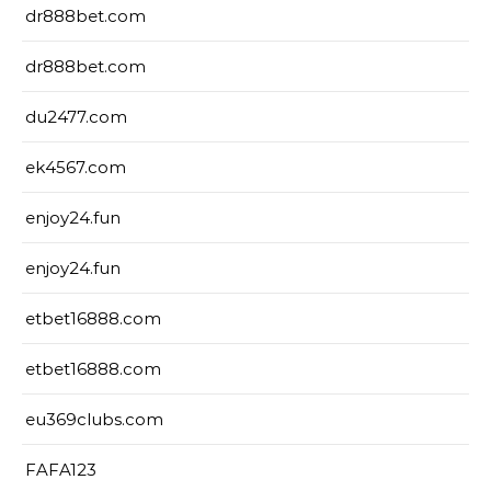
dr888bet.com
dr888bet.com
du2477.com
ek4567.com
enjoy24.fun
enjoy24.fun
etbet16888.com
etbet16888.com
eu369clubs.com
FAFA123