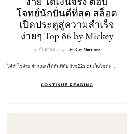
ง่าย ได้เงินจริง ตอบ
โจทย์นักปั่นดีที่สุด สล็อต
เปิดประตูสู่ความสำเร็จ
ง่ายๆ Top 86 by Mickey
23 กันยายน 2025
- By
Roy Martinez
ได้กำไรง่าย ฝากถอนได้ทันทีกับ live22slot เว็บไซต์ต…
CONTINUE READING