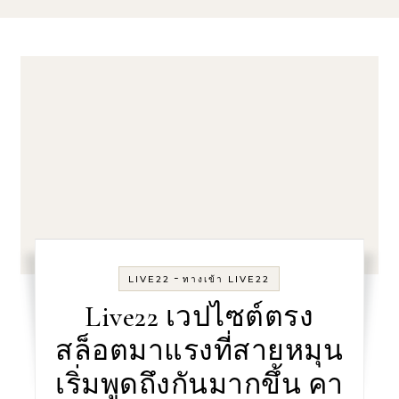
-
LIVE22
ทางเข้า LIVE22
Live22 เวปไซต์ตรง
สล็อตมาแรงที่สายหมุน
เริ่มพูดถึงกันมากขึ้น คา