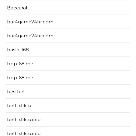
Baccarat
bar4game24hr.com
bar4game24hr.com
baslot168
bbp168.me
bbp168.me
bestbet
betflixtikto
betflixtikto.info
betflixtikto.info