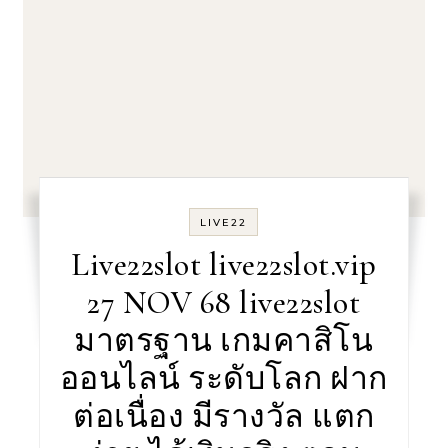
LIVE22
Live22slot live22slot.vip
27 NOV 68 live22slot
มาตรฐาน เกมคาสิโน
ออนไลน์ ระดับโลก ฝาก
ต่อเนื่อง มีรางวัล แตก