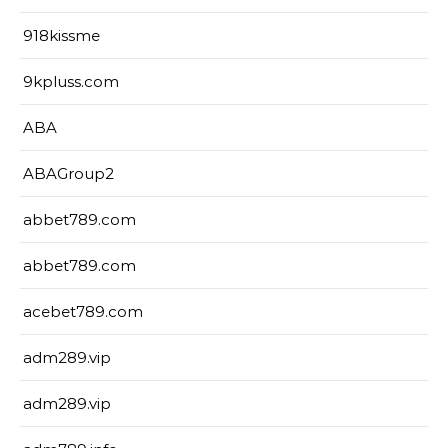
918kissme
9kpluss.com
ABA
ABAGroup2
abbet789.com
abbet789.com
acebet789.com
adm289.vip
adm289.vip