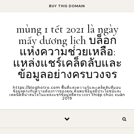
Skip to content
BUY THIS DOMAIN
mùng 1 tết 2021 là ngày
mấy dương lịch บล็อก
แห่งความช่วยเหลือ:
แหล่งแชร์เคล็ดลับและ
ข้อมูลอย่างครบวงจร
https://bloghotro.com พื้นที่แห่งความรู้และเคล็ดลับที่มอบ
ข้อมูลตรงกับความต้องการของคุณ ค้นพบข้อมูลมีประโยชน์และ
เทคนิคที่น่าสนใจในแหล่งแชร์ข้อมูลที่ครบวงจร thiệp chúc xuân
2019