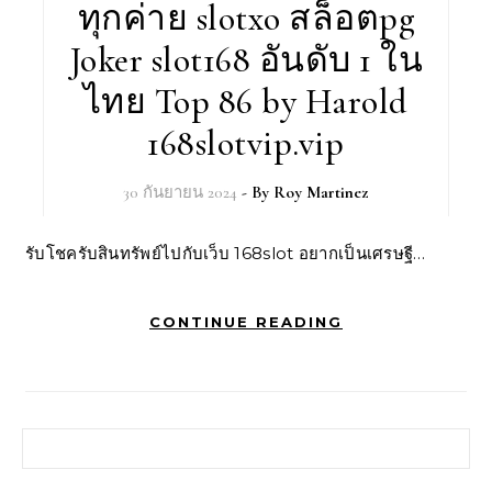
ทุกค่าย slotxo สล็อตpg
Joker slot168 อันดับ 1 ใน
ไทย Top 86 by Harold
168slotvip.vip
30 กันยายน 2024
- By
Roy Martinez
รับโชครับสินทรัพย์ไปกับเว็บ 168slot อยากเป็นเศรษฐี…
CONTINUE READING
ค้นหาสำหรับ: