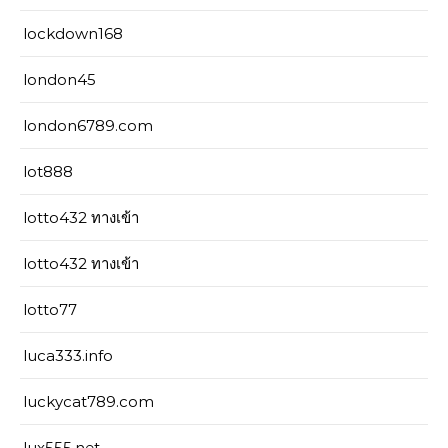
lockdown168
london45
london6789.com
lot888
lotto432 ทางเข้า
lotto432 ทางเข้า
lotto77
luca333.info
luckycat789.com
lux555.net