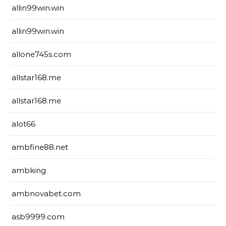
allin99win.win
allin99win.win
allone745s.com
allstar168.me
allstar168.me
alot66
ambfine88.net
ambking
ambnovabet.com
asb9999.com