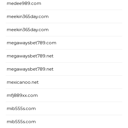
medee989.com
meekin365day.com
meekin365day.com
megawaysbet789.com
megawaysbet789.net
megawaysbet789.net
mexicanoo.net
mfj889xx.com
mib555s.com
mib555s.com