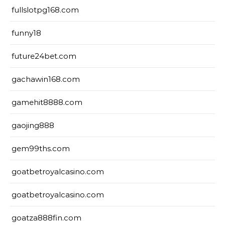
fullslotpg168.com
funny18
future24bet.com
gachawin168.com
gamehit8888.com
gaojing888
gem99ths.com
goatbetroyalcasino.com
goatbetroyalcasino.com
goatza888fin.com