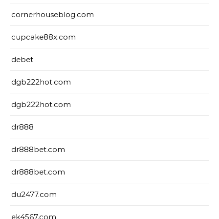
cornerhouseblog.com
cupcake88x.com
debet
dgb222hot.com
dgb222hot.com
dr888
dr888bet.com
dr888bet.com
du2477.com
ek4567.com