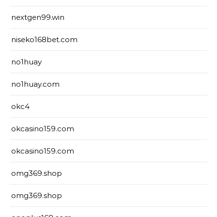
nextgen99.win
niseko168bet.com
no1huay
no1huay.com
okc4
okcasino159.com
okcasino159.com
omg369.shop
omg369.shop