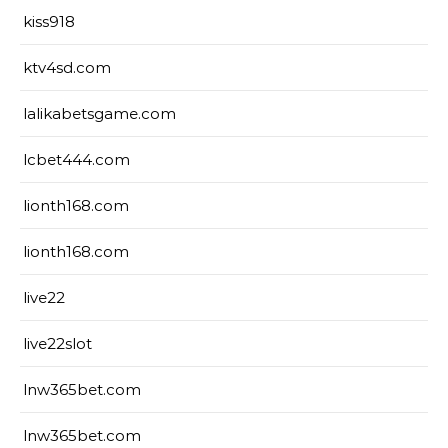
kiss918
ktv4sd.com
lalikabetsgame.com
lcbet444.com
lionth168.com
lionth168.com
live22
live22slot
lnw365bet.com
lnw365bet.com