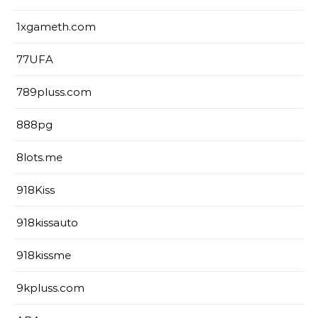
1xgameth.com
77UFA
789pluss.com
888pg
8lots.me
918Kiss
918kissauto
918kissme
9kpluss.com