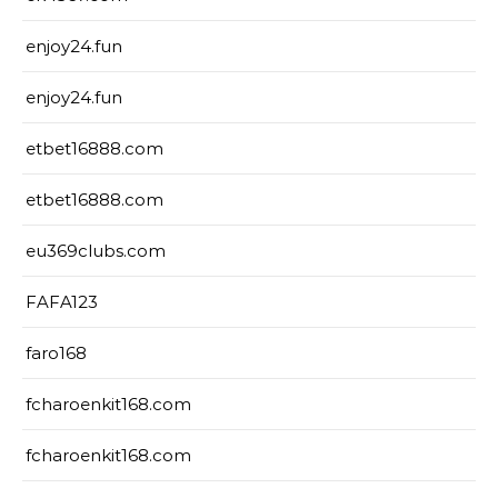
enjoy24.fun
enjoy24.fun
etbet16888.com
etbet16888.com
eu369clubs.com
FAFA123
faro168
fcharoenkit168.com
fcharoenkit168.com