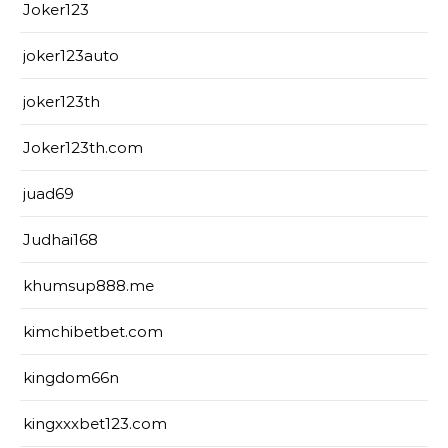
Joker123
joker123auto
joker123th
Joker123th.com
juad69
Judhai168
khumsup888.me
kimchibetbet.com
kingdom66n
kingxxxbet123.com