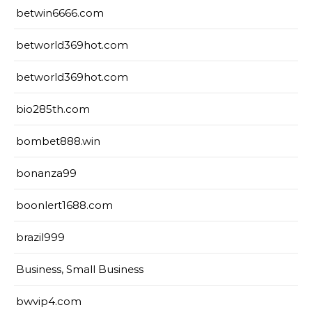
betwin6666.com
betworld369hot.com
betworld369hot.com
bio285th.com
bombet888.win
bonanza99
boonlert1688.com
brazil999
Business, Small Business
bwvip4.com