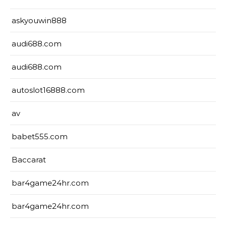
askyouwin888
audi688.com
audi688.com
autoslot16888.com
av
babet555.com
Baccarat
bar4game24hr.com
bar4game24hr.com