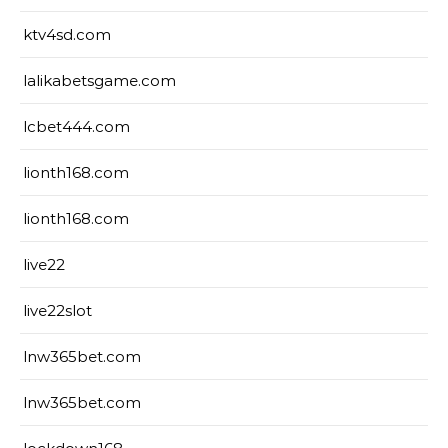
ktv4sd.com
lalikabetsgame.com
lcbet444.com
lionth168.com
lionth168.com
live22
live22slot
lnw365bet.com
lnw365bet.com