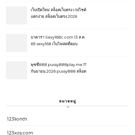
เพื่อนรับ 100 จ่ายตรง กี่ล้านก็จ่าย
คุ้มค่าการเดิมพัน ที่สุดในวงการ
เว็บเปิดใหม่ สล็อตเว็บตรง เวปไซต์
tangtem168 เริ่มก่อนวันนี้ มีลุ้น
แตกง่าย สล็อตเว็บตรง 2026
ก่อนใคร 7 July 2026
ประสบการณ์เล่นยุคใหม่ ระบบ
เสถียร พร้อมเกมให้เลือกมากมาย
ใหม่ล่าสุด Top 29 by Raymond
บาคาร่า Sexy168c.com 13 ส.ค.
jin888.asia 9 ส.ค. 2569 คาสิโน
69 sexy168 เว็บไพ่สดที่ตอบ
โจทย์คนยุคใหม่ สายวัดใจได้
1,000 ระบบเสถียร อัปเดตล่าสุด
สัมผัสโต๊ะสดระดับพรีเมียม บาคา
พุซซี่888 pussy888play.me 17
ร่า168 สมัครง่าย ได้โปรไว Top
กันยายน 2026 pussy888 สล็อต
72 by Lela
ออนไลน์ โลกแห่งความสนุก ที่
เหนือกว่า แจกเพชร ฟรีทุกวัน คา
สิโนออนไลน์ 5ดาว คนเล่นไม่ต่ำ
กว่าแสนทุกวัน pussy888 กด
หมวดหมู่
สมัคร รับความสนุก Top 7 by
Bev
123lionth
123xos.com