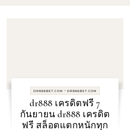
-
DR888BET.COM
DR888BET.COM
dr888 เครดิตฟรี 7
กันยายน dr888 เครดิต
ฟรี สล็อตแตกหนักทุก