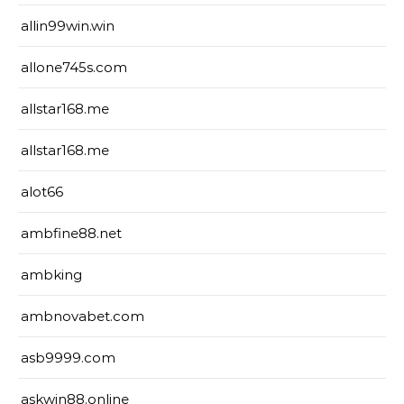
allin99win.win
allone745s.com
allstar168.me
allstar168.me
alot66
ambfine88.net
ambking
ambnovabet.com
asb9999.com
askwin88.online