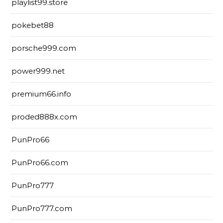
playlist99.store
pokebet88
porsche999.com
power999.net
premium66.info
proded888x.com
PunPro66
PunPro66.com
PunPro777
PunPro777.com