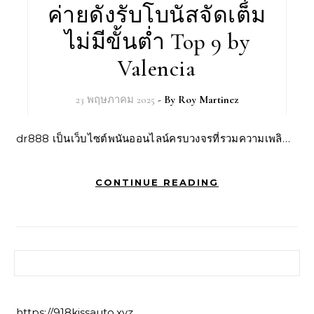
ค่ายดังรับโบนัสจัดเต็ม
ไม่มีขั้นต่ำ Top 9 by
Valencia
23 พฤษภาคม 2025
- By
Roy Martinez
dr888 เป็นเว็บไซต์พนันออนไลน์ครบวงจรที่รวมความเพลิ…
CONTINUE READING
ค้นหาสำหรับ:
https://918kissauto.xyz