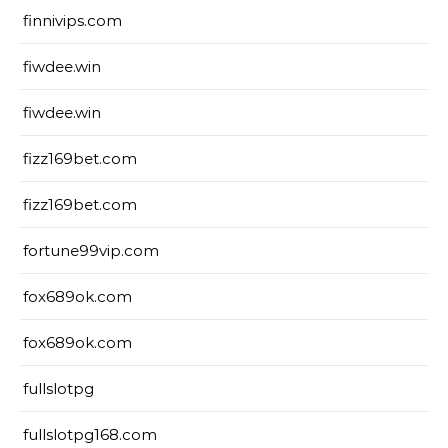
finnivips.com
fiwdee.win
fiwdee.win
fizz169bet.com
fizz169bet.com
fortune99vip.com
fox689ok.com
fox689ok.com
fullslotpg
fullslotpg168.com