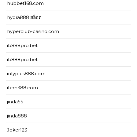
hubbet168.com
hydra888 สล็อต
hyperclub-casino.com
ib888pro.bet
ib888pro.bet
infyplus888.com
item388.com
jinda55
jinda888
Joker123