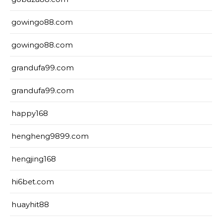
gowingo88.com
gowingo88.com
grandufa99.com
grandufa99.com
happy168
hengheng9899.com
hengjing168
hi6bet.com
huayhit88