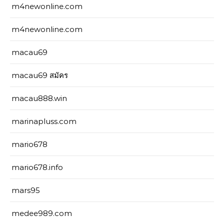
m4newonline.com
m4newonline.com
macau69
macau69 สมัคร
macau888.win
marinapluss.com
mario678
mario678.info
mars95
medee989.com