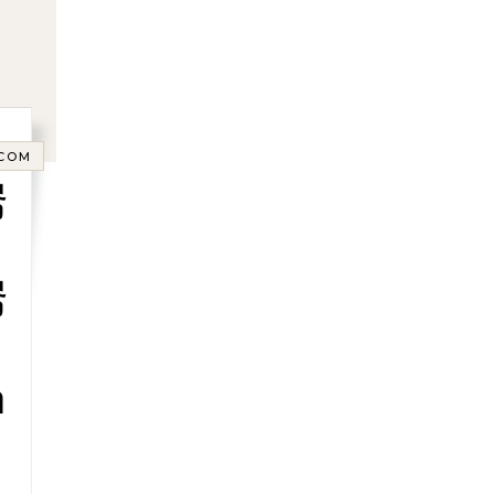
.COM
ี
ี
น
อ