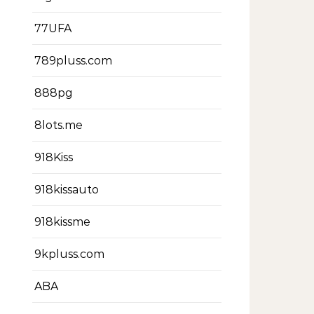
77UFA
789pluss.com
888pg
8lots.me
918Kiss
918kissauto
918kissme
9kpluss.com
ABA