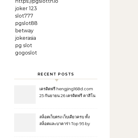
https://pgslotth.io
joker 123
slot777
pgslot88
betway
jokerasia
pg slot
gogoslot
RECENT POSTS
เครดิตฟรี hengjing168d.com
25 กันยายน 26 เครดิตฟรี คาสิโน
ที่ดีที่สุด ของไทย โปรโมชั่น
เครดิตฟรี 100% ยูสเดียว เล่นได้
ทุกเกม ไลฟ์สด สล็อต ยิงปลา กีฬา
สล็อตเว็บตรง เว็บเดียวครบ ทั้ง
ไพ่ เครดิตฟรี เกมสล็อตหลายร้อย
สล็อตและบาคาร่า Top 95 by
แบบ Top 44 by Yolanda
Asa tangtem168e.com ชวน
เพื่อนรับ 100 จ่ายตรง กี่ล้านก็จ่าย