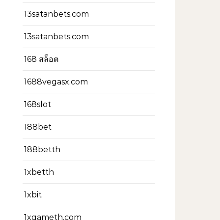
13satanbets.com
13satanbets.com
168 สล็อต
1688vegasx.com
168slot
188bet
188betth
1xbetth
1xbit
1xgameth.com