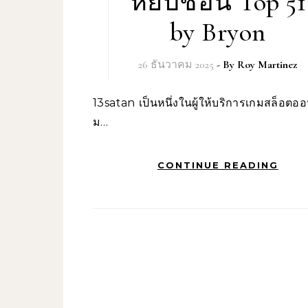
หยิบช้อน Top 51
by Bryon
26 ธันวาคม 2025
- By
Roy Martinez
13satan เป็นหนึ่งในผู้ให้บริการเกมสล็อตออนไลน์ที่
ม…
CONTINUE READING