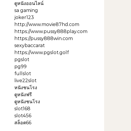
ดูหนังออนไลน์
sa gaming
joker123
http://www.movie87hd.com
https://www.pussy888play.com
https://pussy888win.com
sexybaccarat
https://www.pgslot.golf
pgslot
pg99
fullslot
live22slot
หนังชนโรง
ดูหนังฟรี
ดูหนังชนโรง
slot168
slot456
สล็อต66