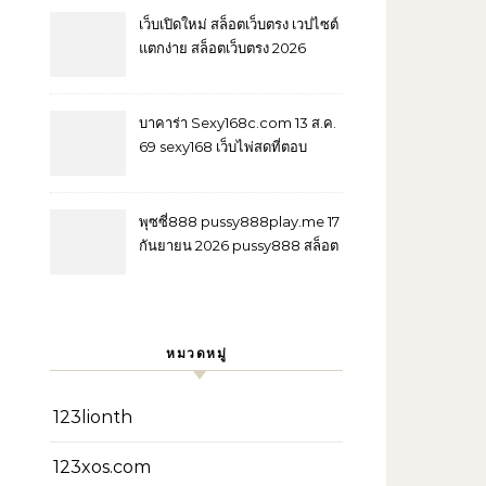
คุ้มค่าการเดิมพัน ที่สุดในวงการ
เว็บเปิดใหม่ สล็อตเว็บตรง เวปไซต์
tangtem168 เริ่มก่อนวันนี้ มีลุ้น
แตกง่าย สล็อตเว็บตรง 2026
ก่อนใคร 7 July 2026
ประสบการณ์เล่นยุคใหม่ ระบบ
เสถียร พร้อมเกมให้เลือกมากมาย
ใหม่ล่าสุด Top 29 by Raymond
บาคาร่า Sexy168c.com 13 ส.ค.
jin888.asia 9 ส.ค. 2569 คาสิโน
69 sexy168 เว็บไพ่สดที่ตอบ
โจทย์คนยุคใหม่ สายวัดใจได้
1,000 ระบบเสถียร อัปเดตล่าสุด
สัมผัสโต๊ะสดระดับพรีเมียม บาคา
พุซซี่888 pussy888play.me 17
ร่า168 สมัครง่าย ได้โปรไว Top
กันยายน 2026 pussy888 สล็อต
72 by Lela
ออนไลน์ โลกแห่งความสนุก ที่
เหนือกว่า แจกเพชร ฟรีทุกวัน คา
สิโนออนไลน์ 5ดาว คนเล่นไม่ต่ำ
กว่าแสนทุกวัน pussy888 กด
หมวดหมู่
สมัคร รับความสนุก Top 7 by
Bev
123lionth
123xos.com