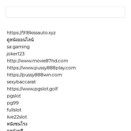
ค้นหาสำหรับ:
https://918kissauto.xyz
ดูหนังออนไลน์
sa gaming
joker123
http://www.movie87hd.com
https://www.pussy888play.com
https://pussy888win.com
sexybaccarat
https://www.pgslot.golf
pgslot
pg99
fullslot
live22slot
หนังชนโรง
ดูหนังฟรี