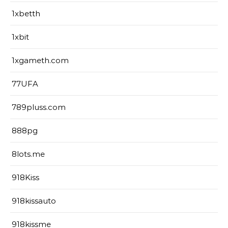
1xbetth
1xbit
1xgameth.com
77UFA
789pluss.com
888pg
8lots.me
918Kiss
918kissauto
918kissme