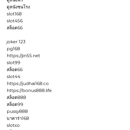
ดูหนังชนโรง
slot168
slot456
สล็อต66
joker 123
pg168
https://jin55.net
slot99
สล็อต66
slot44
https://judhai168.co
https://bonus888.life
สล็อต888
สล็อต99
pussy888
บาคาร่า168
slotxo