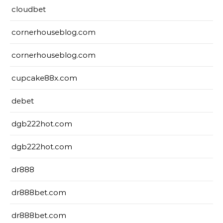
cloudbet
cornerhouseblog.com
cornerhouseblog.com
cupcake88x.com
debet
dgb222hot.com
dgb222hot.com
dr888
dr888bet.com
dr888bet.com