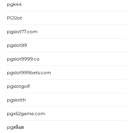
pgk44
PGSlot
pgslot77.com
pgslot99
pgslot9999.co
pgslot999bets.com
pgslotgolf
pgslotth
pgx62game.com
pgสล็อต