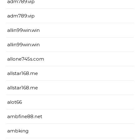
adm789.vip
adm789.vip
allin99win.win
allin99win.win
allone745s.com
allstar168.me
allstar168.me
alot66
ambfine88.net
ambking