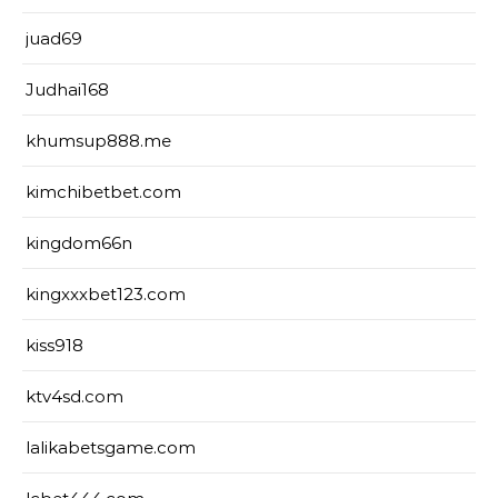
juad69
Judhai168
khumsup888.me
kimchibetbet.com
kingdom66n
kingxxxbet123.com
kiss918
ktv4sd.com
lalikabetsgame.com