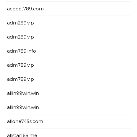
acebet789.com
adm289.vip
adm289.vip
adm789.info
adm789.vip
adm789.vip
allin99win.win
allin99win.win
allone745s.com
allstar168.me