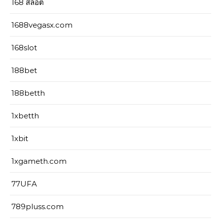
168 สล็อต
1688vegasx.com
168slot
188bet
188betth
1xbetth
1xbit
1xgameth.com
77UFA
789pluss.com