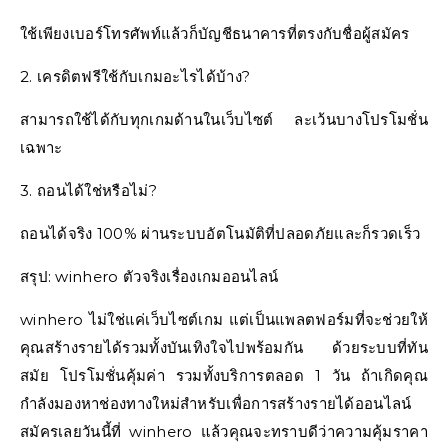
ใช้เพียงเบอร์โทรศัพท์แล้วก็บัญชีธนาคารที่ตรงกับชื่อผู้สมัคร
2. เครดิตฟรีใช้กับเกมอะไรได้บ้าง?
สามารถใช้ได้กับทุกเกมด้านในเว็บไซต์ ละเว้นบางโปรโมชั่น
เฉพาะ
3. ถอนได้ใช่หรือไม่?
ถอนได้จริง 100% ผ่านระบบอัตโนมัติที่ปลอดภัยและก็รวดเร็ว
สรุป: winhero ตัวจริงเรื่องเกมออนไลน์
winhero ไม่ใช่แค่เว็บไซต์เกม แต่เป็นแพลตฟอร์มที่จะช่วยให้
คุณสร้างรายได้รวมทั้งบันเทิงใจไปพร้อมกัน ด้วยระบบที่ทัน
สมัย โปรโมชั่นคุ้มค่า รวมทั้งบริการตลอด 1 วัน ถ้าเกิดคุณ
กำลังมองหาช่องทางใหม่สำหรับเพื่อการสร้างรายได้ออนไลน์
สมัครเลยวันนี้ที่ winhero แล้วคุณจะทราบดีว่าความคุ้มราคา