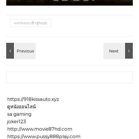
winhero เข้าสู่ระบบ
ค้นหาสำหรับ:
https://918kissauto.xyz
ดูหนังออนไลน์
sa gaming
joker123
http://www.movie87hd.com
https://www.pussy888play.com