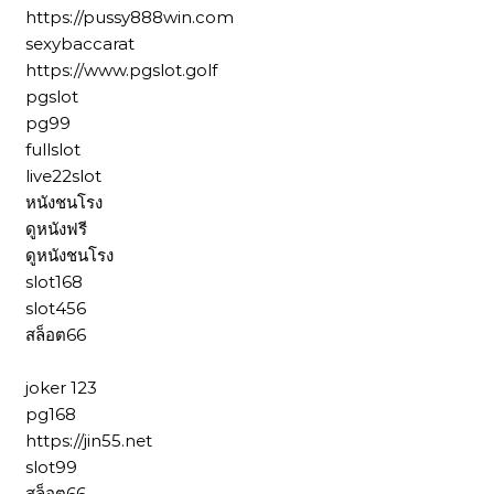
https://pussy888win.com
sexybaccarat
https://www.pgslot.golf
pgslot
pg99
fullslot
live22slot
หนังชนโรง
ดูหนังฟรี
ดูหนังชนโรง
slot168
slot456
สล็อต66
joker 123
pg168
https://jin55.net
slot99
สล็อต66