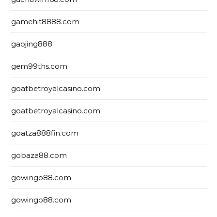
gamehit8888.com
gaojing888
gem99ths.com
goatbetroyalcasino.com
goatbetroyalcasino.com
goatza888fin.com
gobaza88.com
gowingo88.com
gowingo88.com