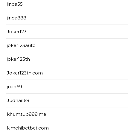
jinda55
jinda888
Joker123
joker123auto
joker123th
Joker123th.com
juad69
Judhai168
khumsup888.me
kimchibetbet.com