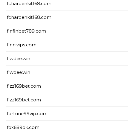
fcharoenkit168.com
fcharoenkit168.com
finfinbet789.com
finnivips.com
fiwdee.win
fiwdee.win
fizz169bet.com
fizz169bet.com
fortune99vip.com
fox689ok.com