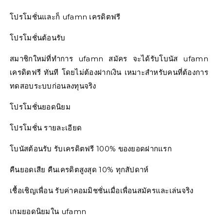
โปรโมชั่นและก็ ufamn เครดิตฟรี
โปรโมชั่นต้อนรับ
สมาชิกใหม่ที่ทำการ ufamn สมัคร จะได้รับโบนัส ufamn
เครดิตฟรี ทันที โดยไม่ต้องฝากเงิน เหมาะสำหรับคนที่ต้องการ
ทดสอบระบบก่อนลงทุนจริง
โปรโมชั่นยอดนิยม
โปรโมชั่น รายละเอียด
โบนัสต้อนรับ รับเครดิตฟรี 100% ของยอดฝากแรก
คืนยอดเสีย คืนเครดิตสูงสุด 10% ทุกสัปดาห์
เชื้อเชิญเพื่อน รับค่าคอมมิชชั่นเมื่อเพื่อนสมัครและเล่นจริง
เกมยอดนิยมใน ufamn