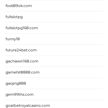
fox689ok.com
fullslotpg
fullslotpg168.com
funny18
future24bet.com
gachawin168.com
gamehit8888.com
gaojing888
gem99ths.com
goatbetroyalcasino.com