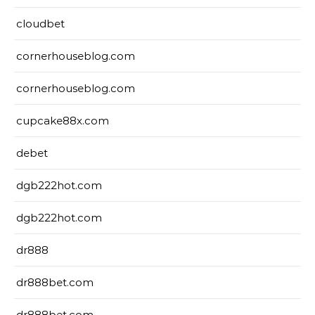
cloudbet
cornerhouseblog.com
cornerhouseblog.com
cupcake88x.com
debet
dgb222hot.com
dgb222hot.com
dr888
dr888bet.com
dr888bet.com