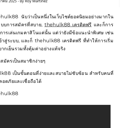
ุลาคม 2025
- By
Roy Martinez
lk88 นับว่าเป็นหนึ่งในเว็บไซต์ยอดนิยมอย่างมากใน
ะบบการสมัครที่สบาย,
thehulk88 เครดิตฟรี
และก็การ
องการเล่นเกมคาสิโนแค่นั้น แต่ว่ายังมีข้อแนะนำพิเศษ เช่น
ู่ระบบ, และก็ thehulk88 เครดิตฟรี ที่ทำให้การเริ่ม
ยากเย็นรวมทั้งคุ้มค่าอย่างแท้จริง
สมัครเป็นสมาชิกง่ายๆ
k88 เป็นขั้นตอนที่ง่ายและสบายไม่ซับซ้อน สำหรับคนที่
ลอดภัยและเชื่อถือได้
hehulk88