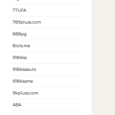
77UFA
789pluss.com
888pg
8lots.me
918Kiss
918kissauto
918kissme
9kpluss.com
ABA