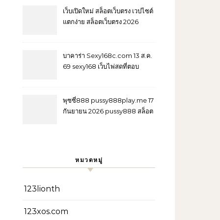
คุ้มค่าการเดิมพัน ที่สุดในวงการ
เว็บเปิดใหม่ สล็อตเว็บตรง เวปไซต์
tangtem168 เริ่มก่อนวันนี้ มีลุ้น
แตกง่าย สล็อตเว็บตรง 2026
ก่อนใคร 7 July 2026
ประสบการณ์เล่นยุคใหม่ ระบบ
เสถียร พร้อมเกมให้เลือกมากมาย
ใหม่ล่าสุด Top 29 by Raymond
บาคาร่า Sexy168c.com 13 ส.ค.
jin888.asia 9 ส.ค. 2569 คาสิโน
69 sexy168 เว็บไพ่สดที่ตอบ
โจทย์คนยุคใหม่ สายวัดใจได้
1,000 ระบบเสถียร อัปเดตล่าสุด
สัมผัสโต๊ะสดระดับพรีเมียม บาคา
พุซซี่888 pussy888play.me 17
ร่า168 สมัครง่าย ได้โปรไว Top
กันยายน 2026 pussy888 สล็อต
72 by Lela
ออนไลน์ โลกแห่งความสนุก ที่
เหนือกว่า แจกเพชร ฟรีทุกวัน คา
สิโนออนไลน์ 5ดาว คนเล่นไม่ต่ำ
กว่าแสนทุกวัน pussy888 กด
หมวดหมู่
สมัคร รับความสนุก Top 7 by
Bev
123lionth
123xos.com