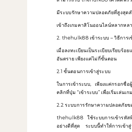
มีระบบรักษาความปลอดภัยที่สูงสุดส
เข้าถึงเกมคาสิโนออนไลน์หลากหล
2. thehulk88 เข้าระบบ – วิธีการเข
เมื่อลงทะเบียนเป็นระเบียบเรียบร้
อันตราย เพียงแค่ไม่กี่ขั้นตอน
2.1 ขั้นตอนการเข้าสู่ระบบ
ในการเข้าระบบ, เพียงแค่กรอกชื่อผู้
คลิกที่ปุ่ม “เข้าระบบ” เพื่อเริ่มเล่น
2.2 ระบบการรักษาความปลอดภัยข
thehulk88 ใช้ระบบการเข้ารหัสที่ล้
อย่างดีที่สุด ระบบนี้ทำให้การเข้าส