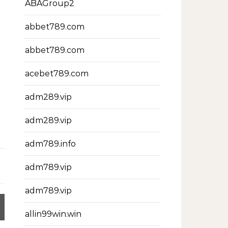
ABAGroup2
abbet789.com
abbet789.com
acebet789.com
adm289.vip
adm289.vip
adm789.info
adm789.vip
adm789.vip
allin99win.win