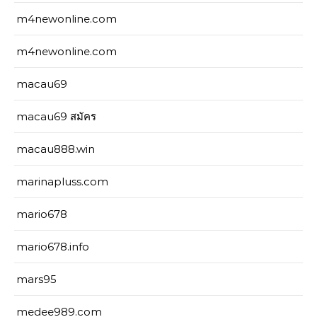
m4newonline.com
m4newonline.com
macau69
macau69 สมัคร
macau888.win
marinapluss.com
mario678
mario678.info
mars95
medee989.com