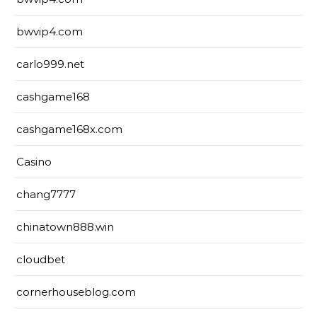
bwvip4.com
carlo999.net
cashgame168
cashgame168x.com
Casino
chang7777
chinatown888.win
cloudbet
cornerhouseblog.com