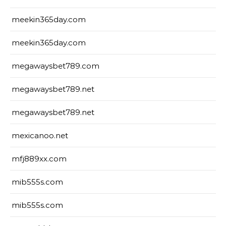
meekin365day.com
meekin365day.com
megawaysbet789.com
megawaysbet789.net
megawaysbet789.net
mexicanoo.net
mfj889xx.com
mib555s.com
mib555s.com