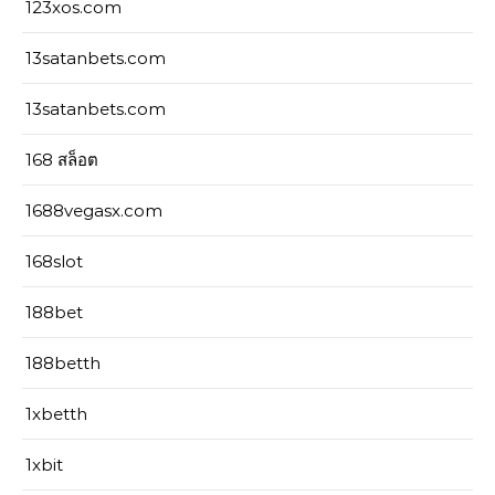
123xos.com
13satanbets.com
13satanbets.com
168 สล็อต
1688vegasx.com
168slot
188bet
188betth
1xbetth
1xbit