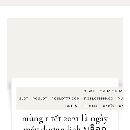
-
-
918KISS
ABA
ABAGR
-
-
-
-
SLOT
PGSLOT
PGSLOT77.COM
PGSLOT9999.CO
PUNP
-
-
-
ONLINE
SLOTXO
คาสิโน
คาสิโ
mùng 1 tết 2021 là ngày
mấy dương lịch บล็อก