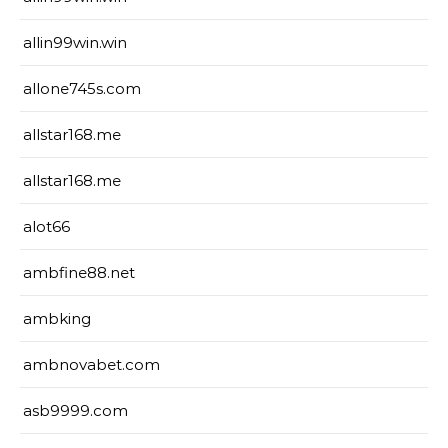
allin99win.win
allone745s.com
allstar168.me
allstar168.me
alot66
ambfine88.net
ambking
ambnovabet.com
asb9999.com