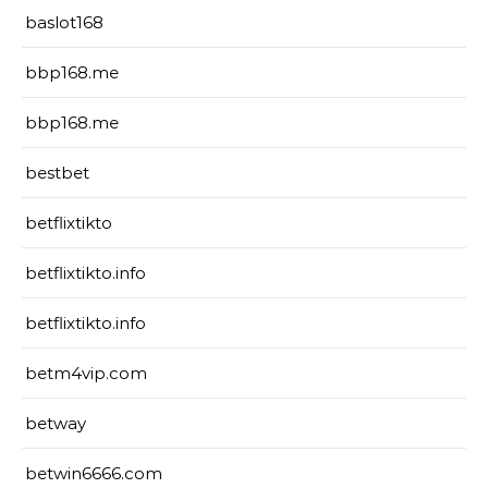
baslot168
bbp168.me
bbp168.me
bestbet
betflixtikto
betflixtikto.info
betflixtikto.info
betm4vip.com
betway
betwin6666.com