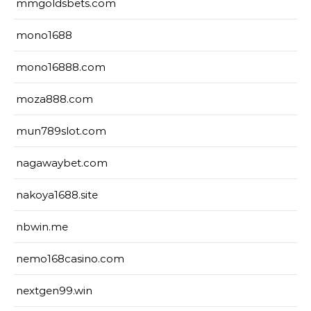
mmgoldsbets.com
mono1688
mono16888.com
moza888.com
mun789slot.com
nagawaybet.com
nakoya1688.site
nbwin.me
nemo168casino.com
nextgen99.win