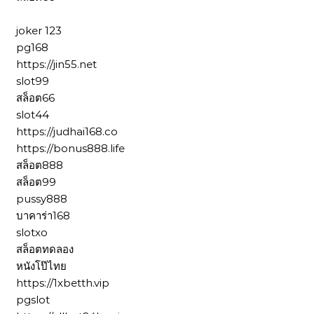
joker 123
pg168
https://jin55.net
slot99
สล็อต66
slot44
https://judhai168.co
https://bonus888.life
สล็อต888
สล็อต99
pussy888
บาคาร่า168
slotxo
สล็อตทดลอง
หนังโป๊ไทย
https://1xbetth.vip
pgslot