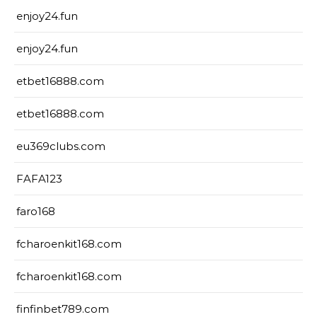
enjoy24.fun
enjoy24.fun
etbet16888.com
etbet16888.com
eu369clubs.com
FAFA123
faro168
fcharoenkit168.com
fcharoenkit168.com
finfinbet789.com