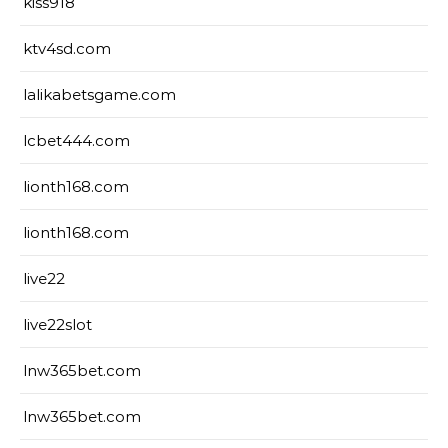
kiss918
ktv4sd.com
lalikabetsgame.com
lcbet444.com
lionth168.com
lionth168.com
live22
live22slot
lnw365bet.com
lnw365bet.com