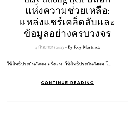
แห่งความช่วยเหลือ:
แหล่งแชร์เคล็ดลับและ
ข้อมูลอย่างครบวงจร
4 กันยายน 2023
- By
Roy Martinez
ใช้สิทธิประกันสังคม ครั้งแรก ใช้สิทธิประกันสังคม โ…
CONTINUE READING
ค้นหาสำหรับ: