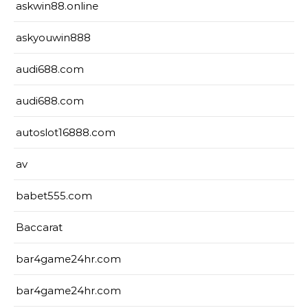
askwin88.online
askyouwin888
audi688.com
audi688.com
autoslot16888.com
av
babet555.com
Baccarat
bar4game24hr.com
bar4game24hr.com