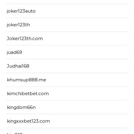
joker123auto
joker123th
Joker123th.com
juad69
Judhai168
khumsup888.me
kimchibetbet.com
kingdom66n
kingxxxbet123.com