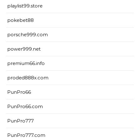
playlist99.store
pokebet88
porsche999.com
power999.net
premium66.info
proded888x.com
PunPro66
PunPro66.com
PunPro777
PunPro777.com