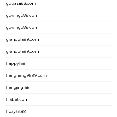
gobaza88.com
gowingo88.com
gowingo88.com
grandufa99.com
grandufa99.com
happy168
hengheng9899.com
hengjing168
hi6bet.com
huayhit88