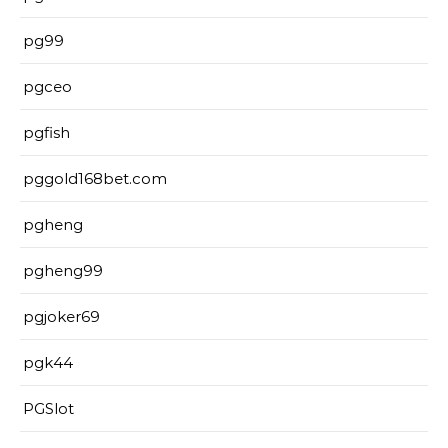
pg99
pgceo
pgfish
pggold168bet.com
pgheng
pgheng99
pgjoker69
pgk44
PGSlot