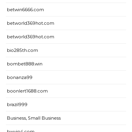
betwin6666.com
betworld369hot.com
betworld369hot.com
bio285th.com
bombet888.win
bonanza99
boonlert1688.com
brazil999
Business, Small Business
bwvip4.com