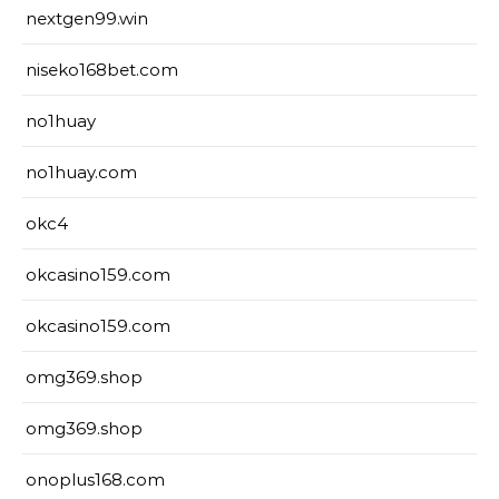
nextgen99.win
niseko168bet.com
no1huay
no1huay.com
okc4
okcasino159.com
okcasino159.com
omg369.shop
omg369.shop
onoplus168.com