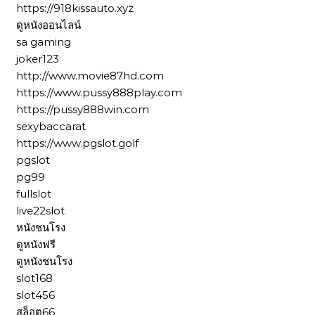
https://918kissauto.xyz
ดูหนังออนไลน์
sa gaming
joker123
http://www.movie87hd.com
https://www.pussy888play.com
https://pussy888win.com
sexybaccarat
https://www.pgslot.golf
pgslot
pg99
fullslot
live22slot
หนังชนโรง
ดูหนังฟรี
ดูหนังชนโรง
slot168
slot456
สล็อต66