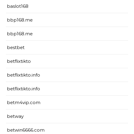
baslot168
bbp168.me
bbp168.me
bestbet
betflixtikto
betflixtikto.info
betflixtikto.info
betm4vip.com
betway
betwin6666.com