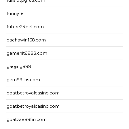
fullslotpg168.com
funny18
future24bet.com
gachawin168.com
gamehit8888.com
gaojing888
gem99ths.com
goatbetroyalcasino.com
goatbetroyalcasino.com
goatza888fin.com