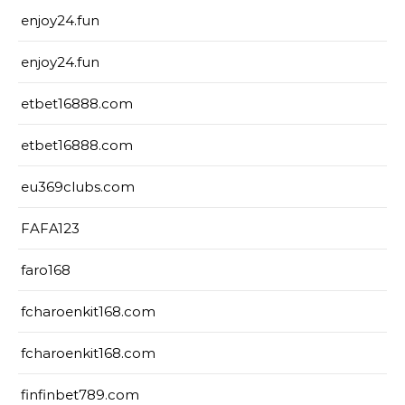
enjoy24.fun
enjoy24.fun
etbet16888.com
etbet16888.com
eu369clubs.com
FAFA123
faro168
fcharoenkit168.com
fcharoenkit168.com
finfinbet789.com