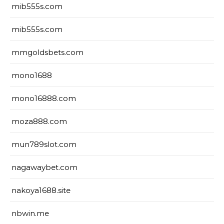
mib555s.com
mib555s.com
mmgoldsbets.com
mono1688
mono16888.com
moza888.com
mun789slot.com
nagawaybet.com
nakoya1688.site
nbwin.me