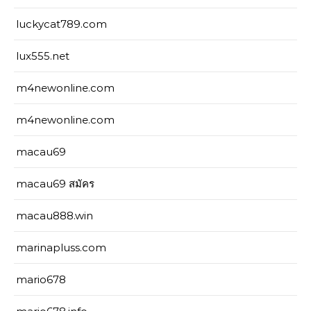
luckycat789.com
lux555.net
m4newonline.com
m4newonline.com
macau69
macau69 สมัคร
macau888.win
marinapluss.com
mario678