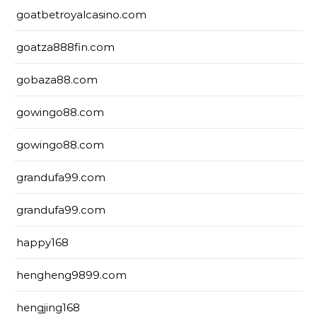
goatbetroyalcasino.com
goatza888fin.com
gobaza88.com
gowingo88.com
gowingo88.com
grandufa99.com
grandufa99.com
happy168
hengheng9899.com
hengjing168