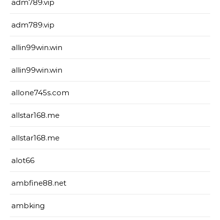
adm789.vip
adm789.vip
allin99win.win
allin99win.win
allone745s.com
allstar168.me
allstar168.me
alot66
ambfine88.net
ambking