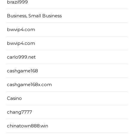
brazil999
Business, Small Business
bwvip4.com
bwvip4.com
carlo999.net
cashgame168
cashgame168x.com
Casino
chang7777
chinatown888.win