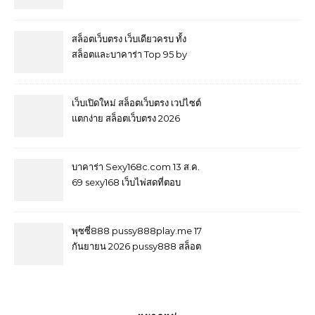
ที่ดีที่สุด ของไทย โปรโมชั่น
เครดิตฟรี 100% ยูสเดียว เล่นได้
ทุกเกม ไลฟ์สด สล็อต ยิงปลา กีฬา
สล็อตเว็บตรง เว็บเดียวครบ ทั้ง
ไพ่ เครดิตฟรี เกมสล็อตหลายร้อย
สล็อตและบาคาร่า Top 95 by
แบบ Top 44 by Yolanda
Asa tangtem168e.com ชวน
เพื่อนรับ 100 จ่ายตรง กี่ล้านก็จ่าย
คุ้มค่าการเดิมพัน ที่สุดในวงการ
เว็บเปิดใหม่ สล็อตเว็บตรง เวปไซต์
tangtem168 เริ่มก่อนวันนี้ มีลุ้น
แตกง่าย สล็อตเว็บตรง 2026
ก่อนใคร 7 July 2026
ประสบการณ์เล่นยุคใหม่ ระบบ
เสถียร พร้อมเกมให้เลือกมากมาย
ใหม่ล่าสุด Top 29 by Raymond
บาคาร่า Sexy168c.com 13 ส.ค.
jin888.asia 9 ส.ค. 2569 คาสิโน
69 sexy168 เว็บไพ่สดที่ตอบ
โจทย์คนยุคใหม่ สายวัดใจได้
1,000 ระบบเสถียร อัปเดตล่าสุด
สัมผัสโต๊ะสดระดับพรีเมียม บาคา
พุซซี่888 pussy888play.me 17
ร่า168 สมัครง่าย ได้โปรไว Top
กันยายน 2026 pussy888 สล็อต
72 by Lela
ออนไลน์ โลกแห่งความสนุก ที่
เหนือกว่า แจกเพชร ฟรีทุกวัน คา
สิโนออนไลน์ 5ดาว คนเล่นไม่ต่ำ
กว่าแสนทุกวัน pussy888 กด