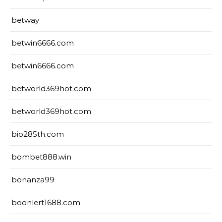
betway
betwin6666.com
betwin6666.com
betworld369hot.com
betworld369hot.com
bio285th.com
bombet888.win
bonanza99
boonlert1688.com