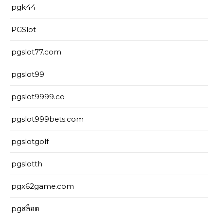
pgk44
PGSlot
pgslot77.com
pgslot99
pgslot9999.co
pgslot999bets.com
pgslotgolf
pgslotth
pgx62game.com
pgสล็อต