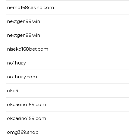
nemo168casino.com
nextgen99.win
nextgen99.win
niseko168bet.com
no1huay
no1huay.com
okc4
okcasino159.com
okcasino159.com
omg369.shop