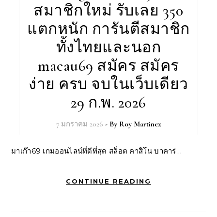
สมาชิกใหม่ รับเลย 350
แตกหนัก การันตีสมาชิก
ทั้งไทยและนอก
macau69 สมัคร สมัคร
ง่าย ครบ จบในเว็บเดียว
29 ก.พ. 2026
7 มกราคม 2026
- By
Roy Martinez
มาเก๊า69 เกมออนไลน์ที่ดีที่สุด สล็อต คาสิโน บาคาร่…
CONTINUE READING