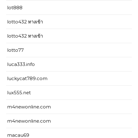
lot888
lotto432 ทางเข้า
lotto432 ทางเข้า
lotto77
luca333.info
luckycat789.com
lux555.net
m4newonline.com
m4newonline.com
macau69