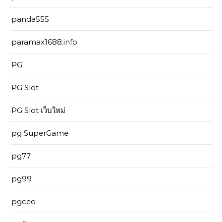
panda555
paramax1688.info
PG
PG Slot
PG Slot เว็บใหม่
pg SuperGame
pg77
pg99
pgceo