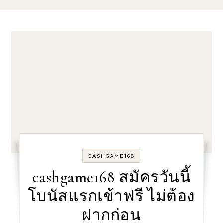
CASHGAME168
cashgame168 สมัครวันนี้
โบนัสแรกเข้าฟรี ไม่ต้อง
ฝากก่อน