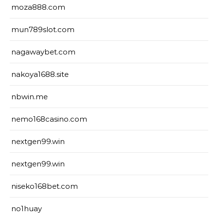
moza888.com
mun789slot.com
nagawaybet.com
nakoya1688.site
nbwin.me
nemo168casino.com
nextgen99.win
nextgen99.win
niseko168bet.com
no1huay