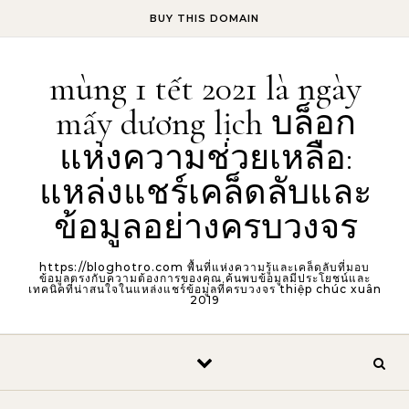
Skip to content
BUY THIS DOMAIN
mùng 1 tết 2021 là ngày
mấy dương lịch บล็อก
แห่งความช่วยเหลือ:
แหล่งแชร์เคล็ดลับและ
ข้อมูลอย่างครบวงจร
https://bloghotro.com พื้นที่แห่งความรู้และเคล็ดลับที่มอบ
ข้อมูลตรงกับความต้องการของคุณ ค้นพบข้อมูลมีประโยชน์และ
เทคนิคที่น่าสนใจในแหล่งแชร์ข้อมูลที่ครบวงจร thiệp chúc xuân
2019