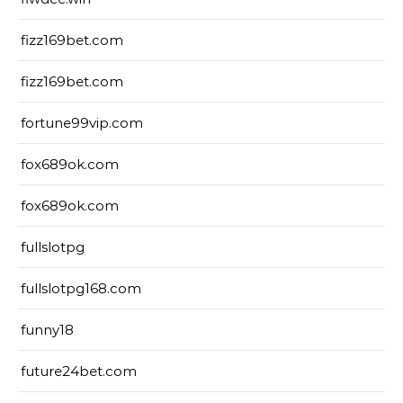
fizz169bet.com
fizz169bet.com
fortune99vip.com
fox689ok.com
fox689ok.com
fullslotpg
fullslotpg168.com
funny18
future24bet.com