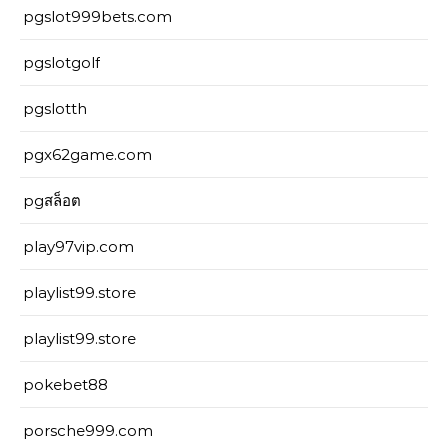
pgslot999bets.com
pgslotgolf
pgslotth
pgx62game.com
pgสล็อต
play97vip.com
playlist99.store
playlist99.store
pokebet88
porsche999.com