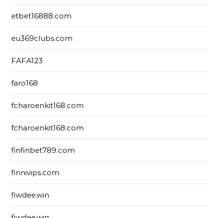
etbet16888.com
eu369clubs.com
FAFA123
faro168
fcharoenkit168.com
fcharoenkit168.com
finfinbet789.com
finnivips.com
fiwdee.win
fiwdee.win