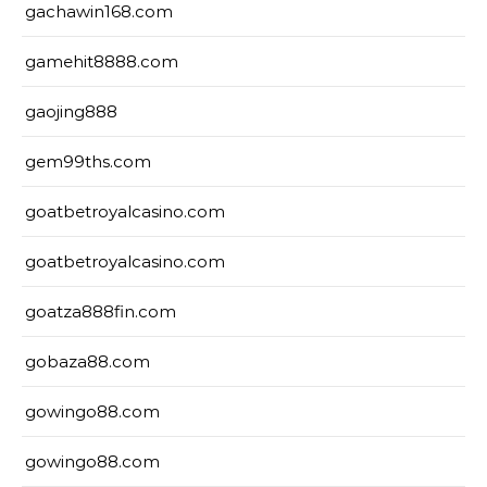
gachawin168.com
gamehit8888.com
gaojing888
gem99ths.com
goatbetroyalcasino.com
goatbetroyalcasino.com
goatza888fin.com
gobaza88.com
gowingo88.com
gowingo88.com