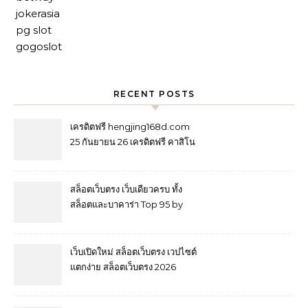
jokerasia
pg slot
gogoslot
RECENT POSTS
เครดิตฟรี hengjing168d.com
25 กันยายน 26 เครดิตฟรี คาสิโน
ที่ดีที่สุด ของไทย โปรโมชั่น
เครดิตฟรี 100% ยูสเดียว เล่นได้
ทุกเกม ไลฟ์สด สล็อต ยิงปลา กีฬา
สล็อตเว็บตรง เว็บเดียวครบ ทั้ง
ไพ่ เครดิตฟรี เกมสล็อตหลายร้อย
สล็อตและบาคาร่า Top 95 by
แบบ Top 44 by Yolanda
Asa tangtem168e.com ชวน
เพื่อนรับ 100 จ่ายตรง กี่ล้านก็จ่าย
คุ้มค่าการเดิมพัน ที่สุดในวงการ
เว็บเปิดใหม่ สล็อตเว็บตรง เวปไซต์
tangtem168 เริ่มก่อนวันนี้ มีลุ้น
แตกง่าย สล็อตเว็บตรง 2026
ก่อนใคร 7 July 2026
ประสบการณ์เล่นยุคใหม่ ระบบ
เสถียร พร้อมเกมให้เลือกมากมาย