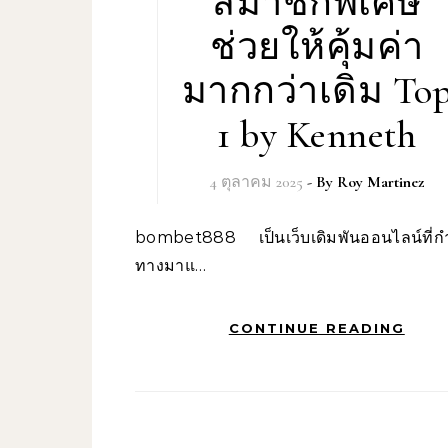
สมาชิกพิเศษ
ช่วยให้คุ้มค่า
มากกว่าเดิม To
1 by Kenneth
4 ตุลาคม 2025
- By
Roy Martinez
bombet888 เป็นเว็บเดิมพันออนไลน์ที่กำลังเดิน
ทางมาแ…
CONTINUE READING