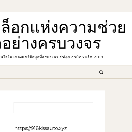
h บล็อกแห่งความช่วย
ูลอย่างครบวงจร
่าสนใจในแหล่งแชร์ข้อมูลที่ครบวงจร thiệp chúc xuân 2019
ค้นหาสำหรับ:
https://918kissauto.xyz