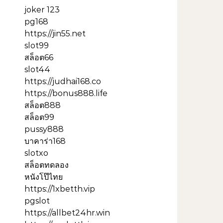
joker 123
pg168
https://jin55.net
slot99
สล็อต66
slot44
https://judhai168.co
https://bonus888.life
สล็อต888
สล็อต99
pussy888
บาคาร่า168
slotxo
สล็อตทดลอง
หนังโป๊ไทย
https://1xbetth.vip
pgslot
https://allbet24hr.win