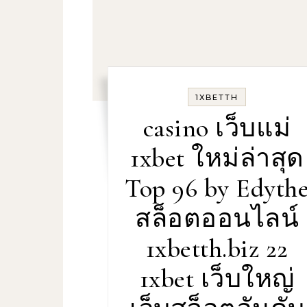
1XBETTH
casino เว็บแม่
1xbet ใหม่ล่าสุด
Top 96 by Edyth
สล็อตออนไลน์
1xbetth.biz 22
1xbet เว็บใหญ่