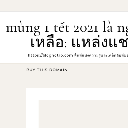
Skip to content
mùng 1 tết 2021 là
เหลือ: แหล่งแ
https://bloghotro.com พื้นที่แห่งความรู้และเคล็ดลับที
BUY THIS DOMAIN