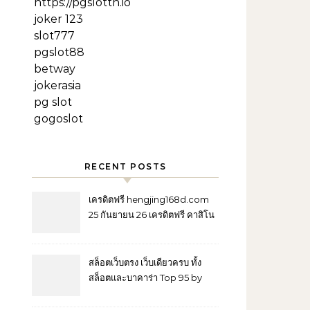
https://pgslotth.io
joker 123
slot777
pgslot88
betway
jokerasia
pg slot
gogoslot
RECENT POSTS
เครดิตฟรี hengjing168d.com
25 กันยายน 26 เครดิตฟรี คาสิโน
ที่ดีที่สุด ของไทย โปรโมชั่น
เครดิตฟรี 100% ยูสเดียว เล่นได้
ทุกเกม ไลฟ์สด สล็อต ยิงปลา กีฬา
สล็อตเว็บตรง เว็บเดียวครบ ทั้ง
ไพ่ เครดิตฟรี เกมสล็อตหลายร้อย
สล็อตและบาคาร่า Top 95 by
แบบ Top 44 by Yolanda
Asa tangtem168e.com ชวน
เพื่อนรับ 100 จ่ายตรง กี่ล้านก็จ่าย