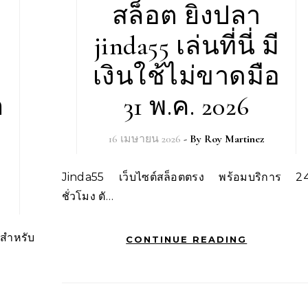
สล็อต ยิงปลา
jinda55 เล่นที่นี่ มี
เงินใช้ไม่ขาดมือ
ก
31 พ.ค. 2026
16 เมษายน 2026
- By
Roy Martinez
Jinda55 เว็บไซต์สล็อตตรง พร้อมบริการ 24
ชั่วโมง ตั…
CONTINUE READING