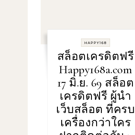
HAPPY168
สล็อตเครดิตฟรี
Happy168a.com
17 มิ.ย. 69 สล็อต
เครดิตฟรี ผู้นำ
เว็บสล็อต ที่ครบ
เครื่องกว่าใคร