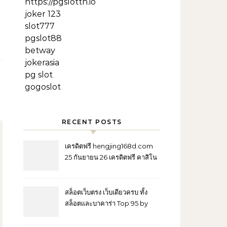
https://pgslotth.io
joker 123
slot777
pgslot88
betway
jokerasia
pg slot
gogoslot
RECENT POSTS
เครดิตฟรี hengjing168d.com
25 กันยายน 26 เครดิตฟรี คาสิโน
ที่ดีที่สุด ของไทย โปรโมชั่น
เครดิตฟรี 100% ยูสเดียว เล่นได้
ทุกเกม ไลฟ์สด สล็อต ยิงปลา กีฬา
สล็อตเว็บตรง เว็บเดียวครบ ทั้ง
ไพ่ เครดิตฟรี เกมสล็อตหลายร้อย
สล็อตและบาคาร่า Top 95 by
แบบ Top 44 by Yolanda
Asa tangtem168e.com ชวน
เพื่อนรับ 100 จ่ายตรง กี่ล้านก็จ่าย