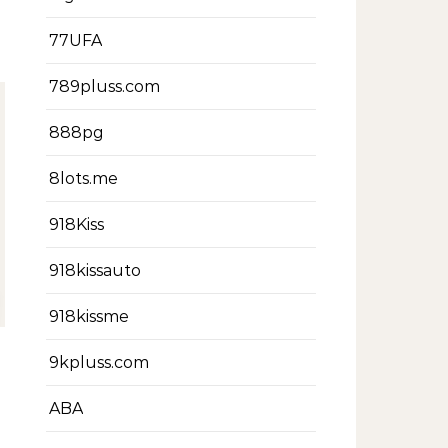
77UFA
789pluss.com
888pg
8lots.me
918Kiss
918kissauto
918kissme
9kpluss.com
ABA