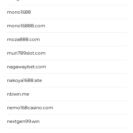
mono1688
mono16888.com
moza888.com
mun789slot.com
nagawaybet.com
nakoya1688.site
nbwin.me
nemo168casino.com
nextgen99.win