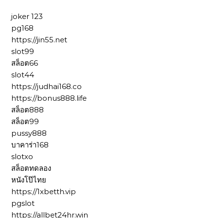
joker 123
pg168
https://jin55.net
slot99
สล็อต66
slot44
https://judhai168.co
https://bonus888.life
สล็อต888
สล็อต99
pussy888
บาคาร่า168
slotxo
สล็อตทดลอง
หนังโป๊ไทย
https://1xbetth.vip
pgslot
https://allbet24hr.win