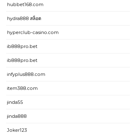
hubbet168.com
hydra888 สล็อต
hyperclub-casino.com
ib888pro.bet
ib888pro.bet
infyplus888.com
item388.com
jinda55
jinda888
Joker123