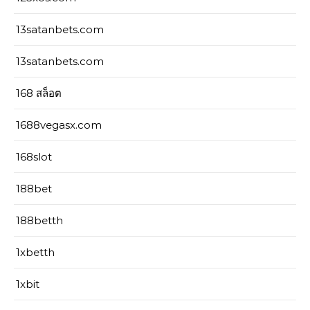
13satanbets.com
13satanbets.com
168 สล็อต
1688vegasx.com
168slot
188bet
188betth
1xbetth
1xbit