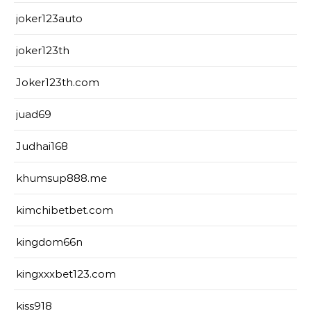
joker123auto
joker123th
Joker123th.com
juad69
Judhai168
khumsup888.me
kimchibetbet.com
kingdom66n
kingxxxbet123.com
kiss918