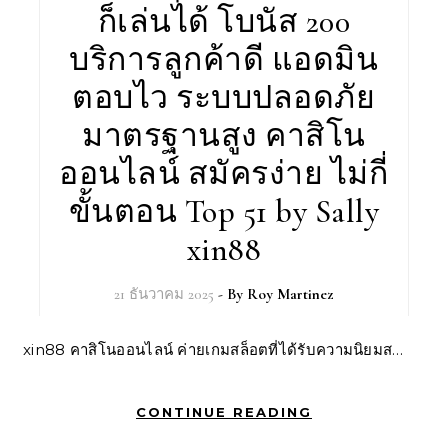
ก็เล่นได้ โบนัส 200
บริการลูกค้าดี แอดมิน
ตอบไว ระบบปลอดภัย
มาตรฐานสูง คาสิโน
ออนไลน์ สมัครง่าย ไม่กี่
ขั้นตอน Top 51 by Sally
xin88
21 ธันวาคม 2025
- By
Roy Martinez
xin88 คาสิโนออนไลน์ ค่ายเกมสล็อตที่ได้รับความนิยมส…
CONTINUE READING