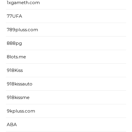
1xgameth.com
77UFA
789pluss.com
888pg
8lots.me
918Kiss
918kissauto
918kissme
9kpluss.com
ABA