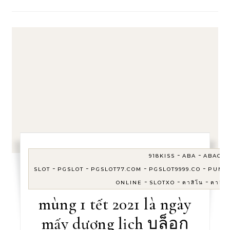
-
-
918KISS
ABA
ABAGR
-
-
-
-
SLOT
PGSLOT
PGSLOT77.COM
PGSLOT9999.CO
PUNP
-
-
-
ONLINE
SLOTXO
คาสิโน
คาสิโ
mùng 1 tết 2021 là ngày
mấy dương lịch บล็อก