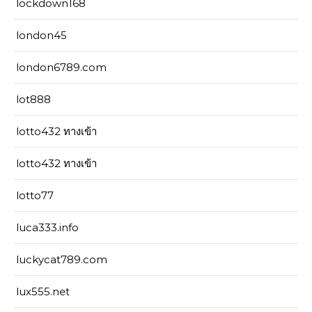
lockdown168
london45
london6789.com
lot888
lotto432 ทางเข้า
lotto432 ทางเข้า
lotto77
luca333.info
luckycat789.com
lux555.net