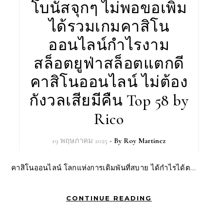
โบนัสจุกๆ ไม่พอขอเพิ่ม
ได้รวมเกมคาสิโน
ออนไลน์กำไรงาม
สล็อตยูฟ่าสล็อตแตกดี
คาสิโนออนไลน์ ไม่ต้อง
กังวลเสียมีคืน Top 58 by
Rico
19 พฤษภาคม 2025
- By
Roy Martinez
คาสิโนออนไลน์ โลกแห่งการเดิมพันที่สบาย ได้กำไรได้ต…
CONTINUE READING