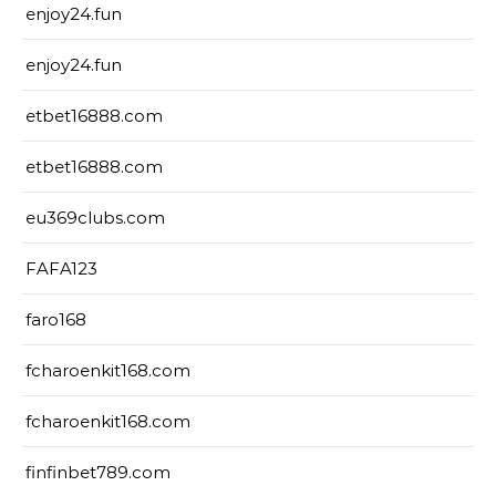
enjoy24.fun
enjoy24.fun
etbet16888.com
etbet16888.com
eu369clubs.com
FAFA123
faro168
fcharoenkit168.com
fcharoenkit168.com
finfinbet789.com