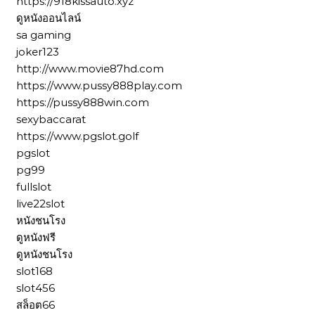
https://918kissauto.xyz
ดูหนังออนไลน์
sa gaming
joker123
http://www.movie87hd.com
https://www.pussy888play.com
https://pussy888win.com
sexybaccarat
https://www.pgslot.golf
pgslot
pg99
fullslot
live22slot
หนังชนโรง
ดูหนังฟรี
ดูหนังชนโรง
slot168
slot456
สล็อต66