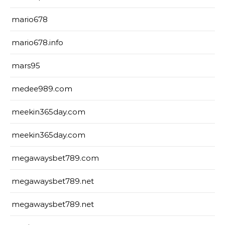
mario678
mario678.info
mars95
medee989.com
meekin365day.com
meekin365day.com
megawaysbet789.com
megawaysbet789.net
megawaysbet789.net