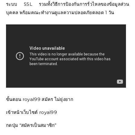
ระบบ SSL รวมทั้งวิธีการป้องกันการรั่วไหลของข้อมูลส่วน
บุคคล พร้อมคณะทำงานดูแลความปลอดภัยตลอด 1 วัน
ขั้นตอน royal99 สมัคร ไม่ยุ่งยาก
เข้าหน้าเว็บไซต์ royal99
กดปุ่ม “สมัครเป็นสมาชิก”