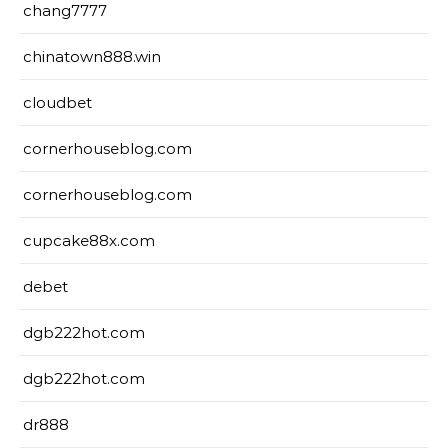
chang7777
chinatown888.win
cloudbet
cornerhouseblog.com
cornerhouseblog.com
cupcake88x.com
debet
dgb222hot.com
dgb222hot.com
dr888