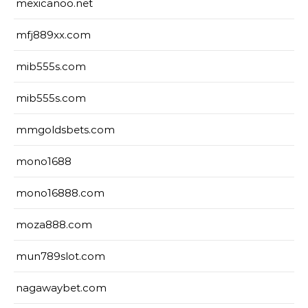
mexicanoo.net
mfj889xx.com
mib555s.com
mib555s.com
mmgoldsbets.com
mono1688
mono16888.com
moza888.com
mun789slot.com
nagawaybet.com