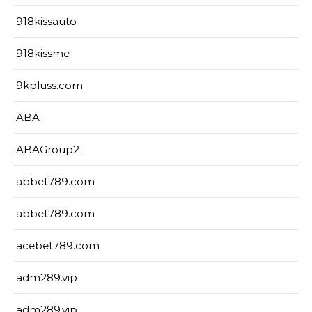
918kissauto
918kissme
9kpluss.com
ABA
ABAGroup2
abbet789.com
abbet789.com
acebet789.com
adm289.vip
adm289.vip