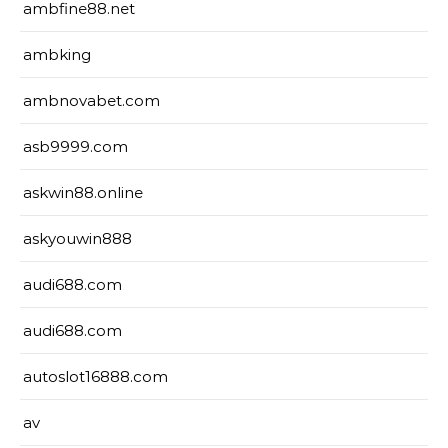
ambfine88.net
ambking
ambnovabet.com
asb9999.com
askwin88.online
askyouwin888
audi688.com
audi688.com
autoslot16888.com
av