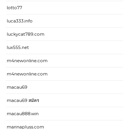
lotto77
luca333.info
luckycat789.com
lux555.net
m4newonline.com
m4newonline.com
macau69
macau69 สมัคร
macau888.win
marinapluss.com