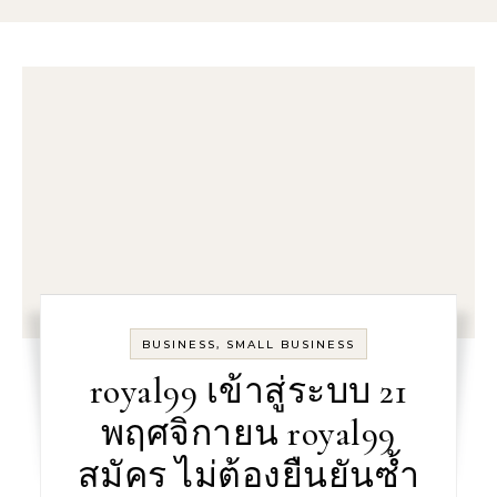
BUSINESS, SMALL BUSINESS
royal99 เข้าสู่ระบบ 21
พฤศจิกายน royal99
สมัคร ไม่ต้องยืนยันซ้ำ