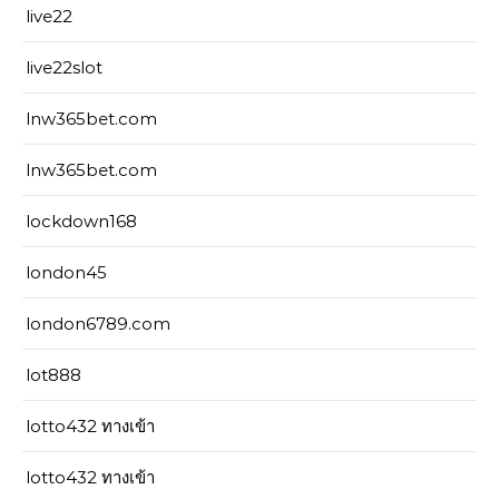
live22
live22slot
lnw365bet.com
lnw365bet.com
lockdown168
london45
london6789.com
lot888
lotto432 ทางเข้า
lotto432 ทางเข้า