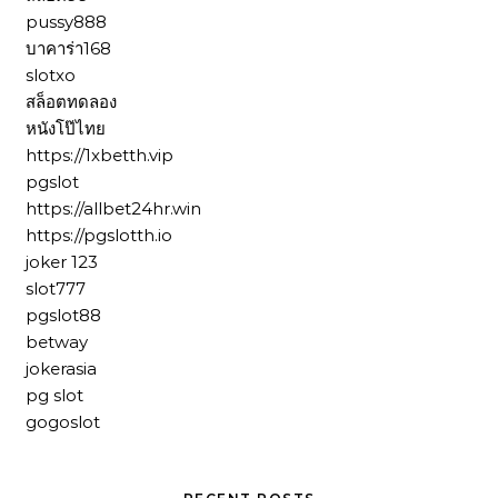
pussy888
บาคาร่า168
slotxo
สล็อตทดลอง
หนังโป๊ไทย
https://1xbetth.vip
pgslot
https://allbet24hr.win
https://pgslotth.io
joker 123
slot777
pgslot88
betway
jokerasia
pg slot
gogoslot