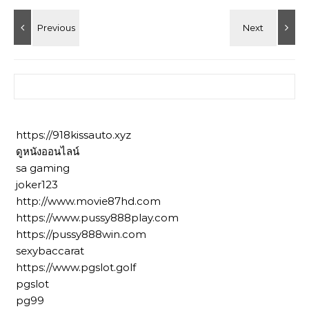
ค้นหาสำหรับ:
https://918kissauto.xyz
ดูหนังออนไลน์
sa gaming
joker123
http://www.movie87hd.com
https://www.pussy888play.com
https://pussy888win.com
sexybaccarat
https://www.pgslot.golf
pgslot
pg99