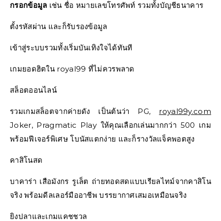
กรอกข้อมูล
เช่น ชื่อ หมายเลขโทรศัพท์ รวมทั้งบัญชีธนาคาร
ตั้งรหัสผ่าน และก็รับรองข้อมูล
เข้าสู่ระบบรวมทั้งเริ่มบันเทิงใจได้ทันที
เกมยอดฮิตใน royal99 ที่ไม่ควรพลาด
สล็อตออนไลน์
รวมเกมสล็อตจากค่ายดัง เป็นต้นว่า PG,
royal99y.com
Joker, Pragmatic Play ให้คุณเลือกเล่นมากกว่า 500 เกม
พร้อมฟีเจอร์พิเศษ โบนัสแตกง่าย และก็รางวัลแจ็คพอตสูง
คาสิโนสด
บาคาร่า เสือมังกร รูเล็ต ถ่ายทอดสดแบบเรียลไทม์จากคาสิโน
จริง พร้อมดีลเลอร์มืออาชีพ บรรยากาศเสมอเหมือนจริง
ยิงปลาและเกมแคชชวล