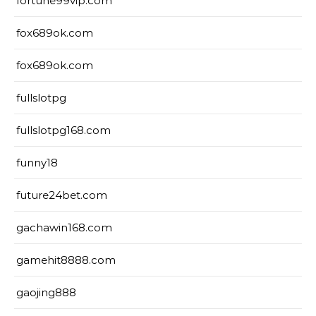
fortune99vip.com
fox689ok.com
fox689ok.com
fullslotpg
fullslotpg168.com
funny18
future24bet.com
gachawin168.com
gamehit8888.com
gaojing888