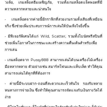
วงล้อ, เกมสล็อตธีมเผชิญภัย, รวมทั้งเกมสล็อตแจ็คพอตที่มี
ความหลากหลายและน่าสนใจ
• เกมสล็อตจากค่ายนี้มีกราฟิกที่สวยงามรวมทั้งเสียงที่เหมือน
จริง ซึ่งช่วยเพิ่มประสบการณ์การเล่นให้บันเทิงใจยิ่งขึ้น
• มีฟีเจอร์พิเศษได้แก่ Wild, Scatter, รวมทั้งโบนัสฟรีสปินที่
ช่วยเพิ่มโอกาสในการชนะและสร้างความตื่นเต้นสำหรับเพื่อ
การเล่น
• เกมสล็อตจาก Pussy888 สามารถเล่นได้บนเครื่องไม้เครื่อง
มือหลากหลาย ตัวอย่างเช่น สมาร์ทโฟนและแท็บเล็ต ทำให้คุณ
สามารถเล่นได้ทุกที่ที่ต้องการ
• ค่ายนี้มีระบบฝาก-ถอนที่สะดวกและเร็วทันใจ รองรับหลาย
หนทางการจ่ายเงิน ซึ่งทำให้คุณสามารถจัดแจงกับเงินรางวัลได้
ง่าย