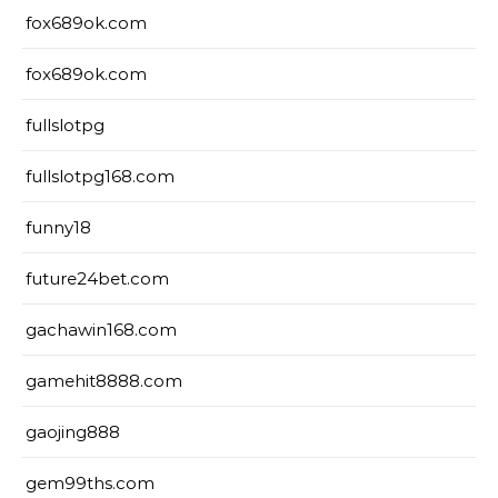
fox689ok.com
fox689ok.com
fullslotpg
fullslotpg168.com
funny18
future24bet.com
gachawin168.com
gamehit8888.com
gaojing888
gem99ths.com