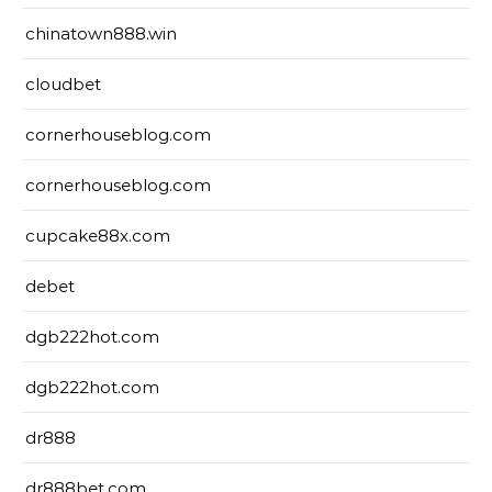
chinatown888.win
cloudbet
cornerhouseblog.com
cornerhouseblog.com
cupcake88x.com
debet
dgb222hot.com
dgb222hot.com
dr888
dr888bet.com