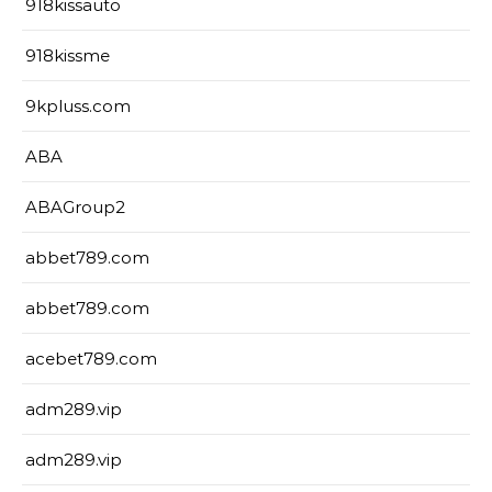
918kissauto
918kissme
9kpluss.com
ABA
ABAGroup2
abbet789.com
abbet789.com
acebet789.com
adm289.vip
adm289.vip