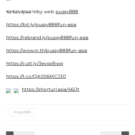
ขอขอบคุณมากby web
pussy888
https://bit.ly/pussy888fun-asia
https://rebrand.ly/pussy888fun-asia
https://wow.in.th/pussy888fun-asia
https://cutt.ly/3evqxBwq
https://t.co/QA006MCJ30
https://shorturl.asia/46lJt
Pussy888