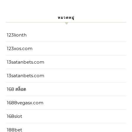
เหนือกว่า แจกเพชร ฟรีทุกวัน คา
สิโนออนไลน์ 5ดาว คนเล่นไม่ต่ำ
กว่าแสนทุกวัน pussy888 กด
หมวดหมู่
สมัคร รับความสนุก Top 7 by
Bev
123lionth
123xos.com
13satanbets.com
13satanbets.com
168 สล็อต
1688vegasx.com
168slot
188bet