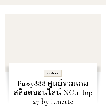
พุซซี่888
Pussy888 ศูนย์รวมเกม
สล็อตออนไลน์ NO.1 Top
27 by Linette