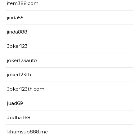
item388.com
jinda55
jinda888
Joker123
joker123auto
joker123th
Joker123th.com
juad69
Judhai168
khumsup888.me