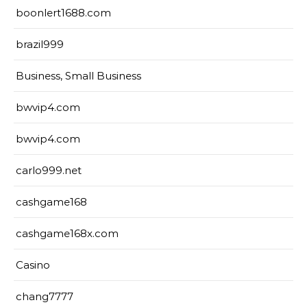
boonlert1688.com
brazil999
Business, Small Business
bwvip4.com
bwvip4.com
carlo999.net
cashgame168
cashgame168x.com
Casino
chang7777