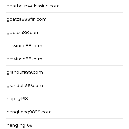
goatbetroyalcasino.com
goatza888fin.com
gobaza88.com
gowingo88.com
gowingo88.com
grandufa99.com
grandufa99.com
happy168
hengheng9899.com
hengjing168