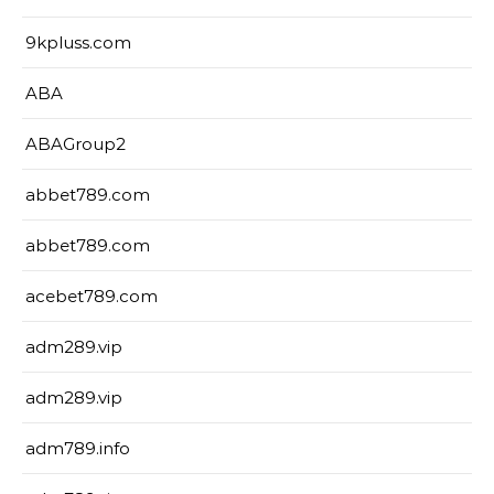
9kpluss.com
ABA
ABAGroup2
abbet789.com
abbet789.com
acebet789.com
adm289.vip
adm289.vip
adm789.info