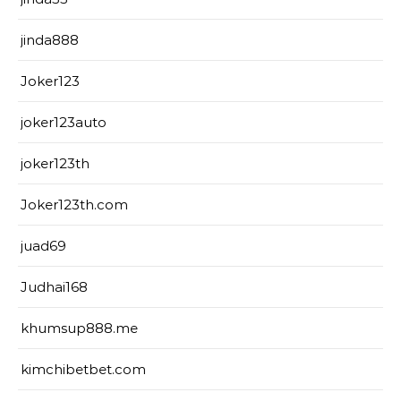
jinda888
Joker123
joker123auto
joker123th
Joker123th.com
juad69
Judhai168
khumsup888.me
kimchibetbet.com