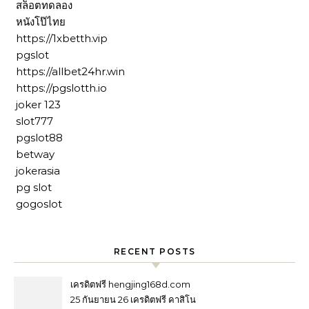
สล็อตทดลอง
หนังโป๊ไทย
https://1xbetth.vip
pgslot
https://allbet24hr.win
https://pgslotth.io
joker 123
slot777
pgslot88
betway
jokerasia
pg slot
gogoslot
RECENT POSTS
เครดิตฟรี hengjing168d.com
25 กันยายน 26 เครดิตฟรี คาสิโน