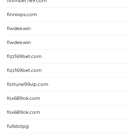
finfinbet789.com
finnivips.com
fiwdee.win
fiwdee.win
fizz169bet.com
fizz169bet.com
fortune99vip.com
fox689ok.com
fox689ok.com
fullslotpg