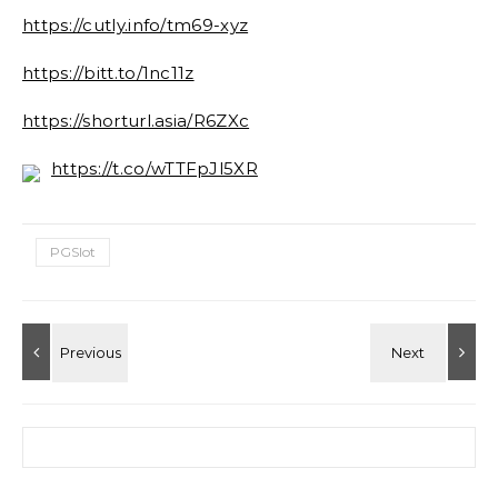
https://cutly.info/tm69-xyz
https://bitt.to/1nc11z
https://shorturl.asia/R6ZXc
https://t.co/wTTFpJl5XR
PGSlot
ค้นหาสำหรับ: