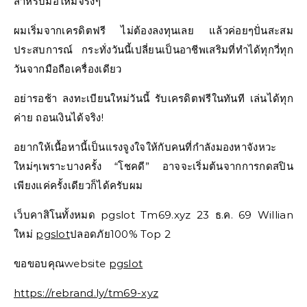
สำหรับมือใหม่จริงๆ
ผมเริ่มจากเครดิตฟรี ไม่ต้องลงทุนเลย แล้วค่อยๆปั่นสะสม
ประสบการณ์ กระทั่งวันนี้เปลี่ยนเป็นอาชีพเสริมที่ทำได้ทุกวี่ทุก
วันจากมือถือเครื่องเดียว
อย่ารอช้า ลงทะเบียนใหม่วันนี้ รับเครดิตฟรีในทันที เล่นได้ทุก
ค่าย ถอนเงินได้จริง!
อยากให้เนื้อหานี้เป็นแรงจูงใจให้กับคนที่กำลังมองหาจังหวะ
ใหม่ๆเพราะบางครั้ง “โชคดี” อาจจะเริ่มต้นจากการกดสปิน
เพียงแค่ครั้งเดียวก็ได้ครับผม
เว็บคาสิโนทั้งหมด pgslot Tm69.xyz 23 ธ.ค. 69 Willian
ใหม่
pgslot
ปลอดภัย100% Top 2
ขอขอบคุณwebsite
pgslot
https://rebrand.ly/tm69-xyz