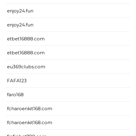
enjoy24.fun
enjoy24.fun
etbet16888.com
etbet16888.com
eu369clubs.com
FAFA123
faro168
fcharoenkit168.com
fcharoenkit168.com