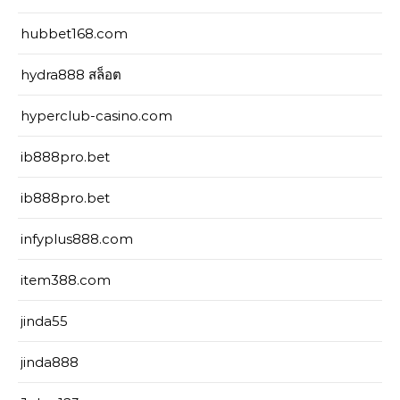
hubbet168.com
hydra888 สล็อต
hyperclub-casino.com
ib888pro.bet
ib888pro.bet
infyplus888.com
item388.com
jinda55
jinda888