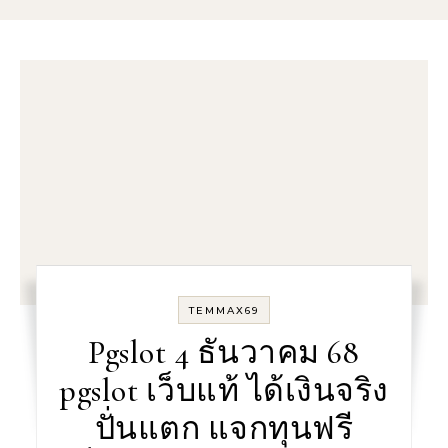
TEMMAX69
Pgslot 4 ธันวาคม 68
pgslot เว็บแท้ ได้เงินจริง
ปั่นแตก แจกทุนฟรี