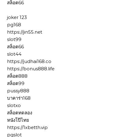
สล็อต66
joker 123
pg168
https://jin55.net
slot99
สล็อต66
slot44
https://judhai168.co
https://bonus888.life
สล็อต888
สล็อต99
pussy888
บาคาร่า168
slotxo
สล็อตทดลอง
หนังโป๊ไทย
https://1xbetth.vip
pgslot