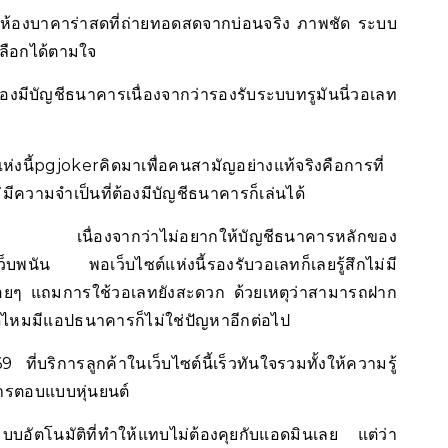
มีห้องบาคาร่าสดที่ถ่ายทอดสดจากบ่อนจริง ภาพชัด ระบบ
 เลือกได้ตามใจ
้องมีบัญชีธนาคารเนื่องจากว่ารองรับระบบทรูมันนี่วอเลท
ว็บแห่งนี้pgjokerคิดมาเพื่อคนสามัญอย่างแท้จริงคือการที่
ีความจำเป็นที่ต้องมีบัญชีธนาคารก็เล่นได้
แล้ว เนื่องจากว่าไม่อยากให้บัญชีธนาคารหลักของ
็บพนัน พอเว็บไซต์แห่งนี้รองรับวอเลทก็เลยรู้สึกไม่มี
รื่อยๆ แถมการใช้วอเลทยังสะดวก ด้วยเหตุว่าสามารถฝาก
สดไหมมีแอปธนาคารก็ไม่ใช่ปัญหาอีกต่อไป
ี่บริการลูกค้าในเว็บไซต์นี้เร็วทันใจรวมทั้งให้ความรู้
การตอบแบบหุ่นยนต์
ะบบอัตโนมัติที่ทำให้แทบไม่ต้องคุยกับแอดมินเลย แต่ว่า