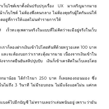
สึกว่าเว็บไซต์เขาตั้งมั่นปรับปรุงเรื่อง UX มาเจริญมากมาย
าเว็บไซต์ ไม่ต้องพึ่งคนกลาง ไม่ต้องคุยกับผู้ใดกันแน่ให้
ิดอยู่ที่การให้แอดไม่นทำรายการให้
วทะลุเพดานจริงในแบบที่ไม่คิดว่าจะมีอยู่จริงในเว็บ
เราก็ลองฝากเงินเข้าไปโดยทันทีด้วยทรูวอเลท 100 บาท
ม และจะต้องบอกว่าเราสะดุ้งมากมาย เนื่องจากเงินเข้าใน
ังจากกดยืนยันสลิปปุบปับ เงินก็เข้าเครดิตในเว็บเลยโดย
แตกมาน้อย ได้กำไรมา 250 บาท ก็เลยลองถอนมอง ซึ่ง
ในไม่ถึง 3 วินาที ไม่มีรอบถอน ไม่มีแจ้งแอดไม่น แค่กด
แบงค์ไปอีกบัญชี ไม่ทราบเลยว่าเล่นพนันอยู่ เพราะว่ามัน