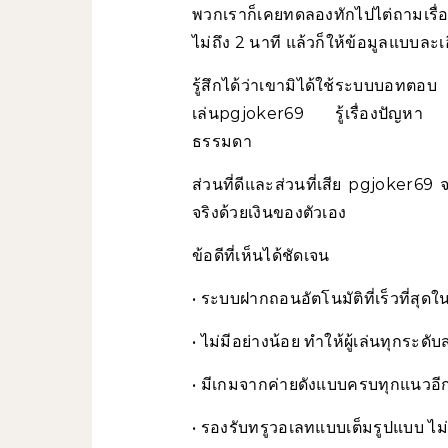
พวกเราก็เคยทดลองทักไปไต่ถามเรื่
ไม่ถึง 2 นาที แล้วก็ให้ข้อมูลแบบละเอ
รู้สึกได้ว่าเขามิได้ใช้ระบบบอทตอ
เล่นpgjoker69 รู้เรื่องปัญหา แล
ธรรมดา
ส่วนที่ดีและส่วนที่เสีย pgjoker69
จริงด้วยเงินของตัวเอง
ข้อดีที่เห็นได้ชัดเจน
• ระบบฝากถอนอัตโนมัติที่เร็วที่สุดใ
• ไม่มีอย่างน้อย ทำให้ผู้เล่นทุกระดั
• มีเกมจากค่ายดังแบบครบทุกแนวอีก
• รองรับทรูวอเลทแบบเต็มรูปแบบ ไม