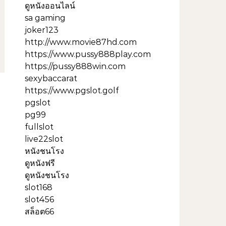
ดูหนังออนไลน์
sa gaming
joker123
http://www.movie87hd.com
https://www.pussy888play.com
https://pussy888win.com
sexybaccarat
https://www.pgslot.golf
pgslot
pg99
fullslot
live22slot
หนังชนโรง
ดูหนังฟรี
ดูหนังชนโรง
slot168
slot456
สล็อต66