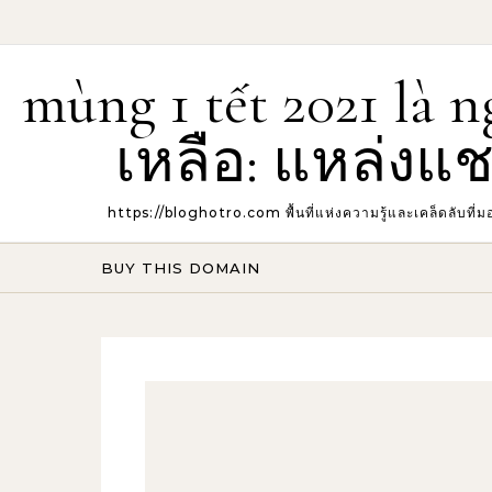
Skip to content
mùng 1 tết 2021 là
เหลือ: แหล่งแ
https://bloghotro.com พื้นที่แห่งความรู้และเคล็ดลับที
BUY THIS DOMAIN