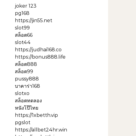
joker 123
pg168
https://jin55.net
slot99
สล็อต66
slot44
https://judhai168.co
https://bonus888.life
สล็อต888
สล็อต99
pussy888
บาคาร่า168
slotxo
สล็อตทดลอง
หนังโป๊ไทย
https://1xbetth.vip
pgslot
https://allbet24hr.win