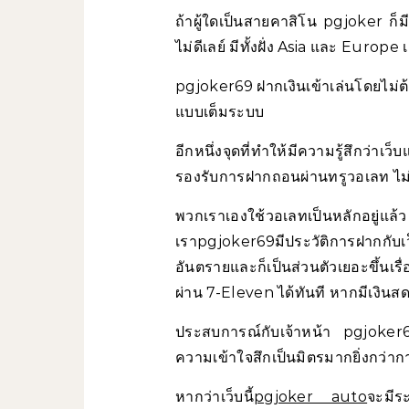
ถ้าผู้ใดเป็นสายคาสิโน pgjoker ก็
ไม่ดีเลย์ มีทั้งฝั่ง Asia และ Europe
pgjoker69 ฝากเงินเข้าเล่นโดยไม่ต
แบบเต็มระบบ
อีกหนึ่งจุดที่ทำให้มีความรู้สึกว่าเ
รองรับการฝากถอนผ่านทรูวอเลท ไม่ม
พวกเราเองใช้วอเลทเป็นหลักอยู่
เราpgjoker69มีประวัติการฝากกับเว
อันตรายและก็เป็นส่วนตัวเยอะขึ้นเ
ผ่าน 7-Eleven ได้ทันที หากมีเงิน
ประสบการณ์กับเจ้าหน้า pgjoker69 ท
ความเข้าใจสึกเป็นมิตรมากยิ่งกว่า
หากว่าเว็บนี้
pgjoker auto
จะมีร