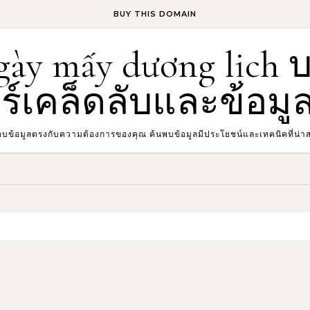
BUY THIS DOMAIN
 ngày mấy dương lịc
ชร์เคล็ดลับและข้อม
่มอบข้อมูลตรงกับความต้องการของคุณ ค้นพบข้อมูลมีประโยชน์และเทคนิคที่น