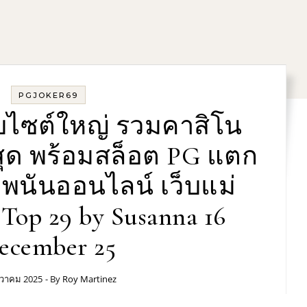
PGJOKER69
็บไซต์ใหญ่ รวมคาสิโน
ี่สุด พร้อมสล็อต PG แตก
 พนันออนไลน์ เว็บแม่
Top 29 by Susanna 16
ecember 25
นวาคม 2025
- By
Roy Martinez