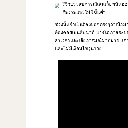
รีวิวประสบการณ์เล่นเว็บพนันอ
ต้องรอและไม่มีขั้นต่ำ
ช่วงนั้นจำเป็นต้องบอกตรงๆว่าเบื่อม
ต้องคอยเป็นสิบนาที บางโอกาสระบบล
ล่ำเวลาและเสียอารมณ์มากมาย เรา
และไม่มีเงื่อนไขวุ่นวาย