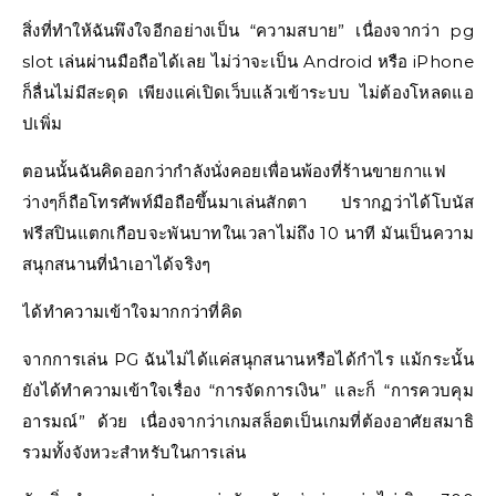
สิ่งที่ทำให้ฉันพึงใจอีกอย่างเป็น “ความสบาย” เนื่องจากว่า pg
slot เล่นผ่านมือถือได้เลย ไม่ว่าจะเป็น Android หรือ iPhone
ก็ลื่นไม่มีสะดุด เพียงแค่เปิดเว็บแล้วเข้าระบบ ไม่ต้องโหลดแอ
ปเพิ่ม
ตอนนั้นฉันคิดออกว่ากำลังนั่งคอยเพื่อนพ้องที่ร้านขายกาแฟ
ว่างๆก็ถือโทรศัพท์มือถือขึ้นมาเล่นสักตา ปรากฏว่าได้โบนัส
ฟรีสปินแตกเกือบจะพันบาทในเวลาไม่ถึง 10 นาที มันเป็นความ
สนุกสนานที่นำเอาได้จริงๆ
ได้ทำความเข้าใจมากกว่าที่คิด
จากการเล่น PG ฉันไม่ได้แค่สนุกสนานหรือได้กำไร แม้กระนั้น
ยังได้ทำความเข้าใจเรื่อง “การจัดการเงิน” และก็ “การควบคุม
อารมณ์” ด้วย เนื่องจากว่าเกมสล็อตเป็นเกมที่ต้องอาศัยสมาธิ
รวมทั้งจังหวะสำหรับในการเล่น