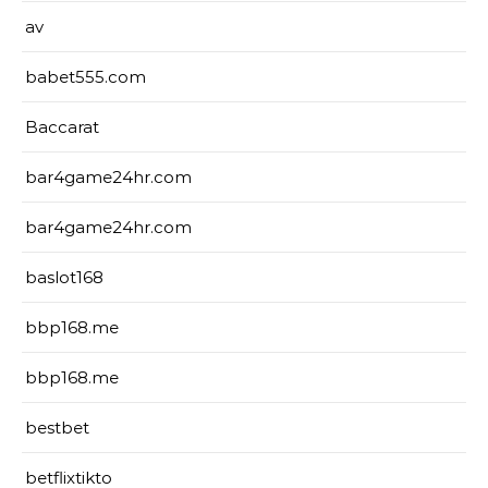
av
babet555.com
Baccarat
bar4game24hr.com
bar4game24hr.com
baslot168
bbp168.me
bbp168.me
bestbet
betflixtikto