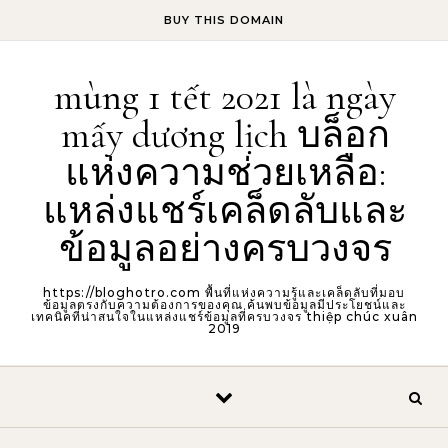
Skip to content
BUY THIS DOMAIN
mùng 1 tết 2021 là ngày
mấy dương lịch บล็อก
แห่งความช่วยเหลือ:
แหล่งแชร์เคล็ดลับและ
ข้อมูลอย่างครบวงจร
https://bloghotro.com พื้นที่แห่งความรู้และเคล็ดลับที่มอบ
ข้อมูลตรงกับความต้องการของคุณ ค้นพบข้อมูลมีประโยชน์และ
เทคนิคที่น่าสนใจในแหล่งแชร์ข้อมูลที่ครบวงจร thiệp chúc xuân
2019