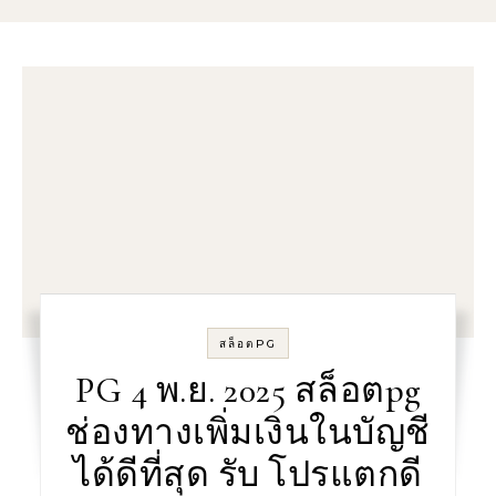
สล็อตPG
PG 4 พ.ย. 2025 สล็อตpg
ช่องทางเพิ่มเงินในบัญชี
ได้ดีที่สุด รับ โปรแตกดี