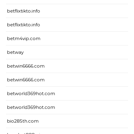
betflixtikto.info
betflixtikto.info
betm4vip.com
betway
betwin6666.com
betwin6666.com
betworld369hot.com
betworld369hot.com
bio285th.com