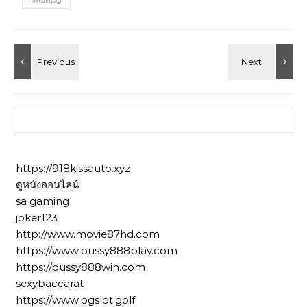
ค้นหาสำหรับ:
https://918kissauto.xyz
ดูหนังออนไลน์
sa gaming
joker123
http://www.movie87hd.com
https://www.pussy888play.com
https://pussy888win.com
sexybaccarat
https://www.pgslot.golf