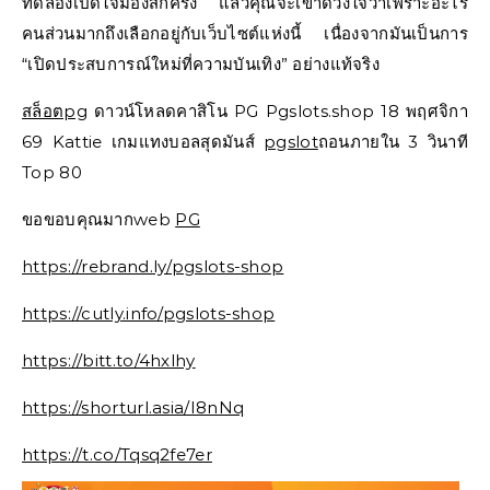
ทดลองเปิดใจมองสักครั้ง แล้วคุณจะเข้าดวงใจว่าเพราะอะไร
คนส่วนมากถึงเลือกอยู่กับเว็บไซต์แห่งนี้ เนื่องจากมันเป็นการ
“เปิดประสบการณ์ใหม่ที่ความบันเทิง” อย่างแท้จริง
สล็อตpg
ดาวน์โหลดคาสิโน PG Pgslots.shop 18 พฤศจิกา
69 Kattie เกมแทงบอลสุดมันส์
pgslot
ถอนภายใน 3 วินาที
Top 80
ขอขอบคุณมากweb
PG
https://rebrand.ly/pgslots-shop
https://cutly.info/pgslots-shop
https://bitt.to/4hxlhy
https://shorturl.asia/I8nNq
https://t.co/Tqsq2fe7er