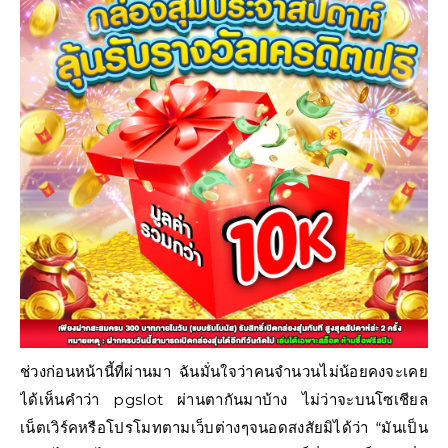
ช่วงก่อนหน้านี้ที่ผ่านมา ฉันมั่นใจว่าคนจำนวนไม่น้อยคงจะเคย
ได้เห็นคำว่า pgslot ผ่านตากันมาบ้าง ไม่ว่าจะบนโซเชียล
เน็ตเวิร์คหรือโปรโมทตามเว็บต่างๆจนอดสงสัยมิได้ว่า “มันเป็น