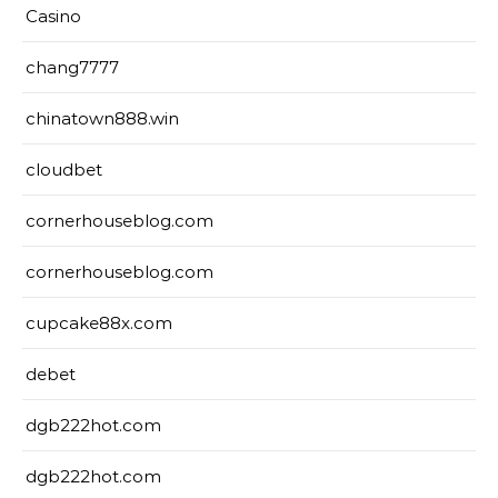
Casino
chang7777
chinatown888.win
cloudbet
cornerhouseblog.com
cornerhouseblog.com
cupcake88x.com
debet
dgb222hot.com
dgb222hot.com