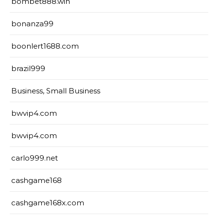
bombet888.win
bonanza99
boonlert1688.com
brazil999
Business, Small Business
bwvip4.com
bwvip4.com
carlo999.net
cashgame168
cashgame168x.com