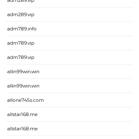
adm289.vip
adm289.vip
adm789.info
adm789.vip
adm789.vip
allin99win.win
allin99win.win
allone745s.com
allstar168.me
allstar168.me