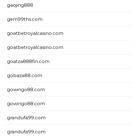
gaojing888
gem99ths.com
goatbetroyalcasino.com
goatbetroyalcasino.com
goatza888fin.com
gobaza88.com
gowingo88.com
gowingo88.com
grandufa99.com
grandufa99.com