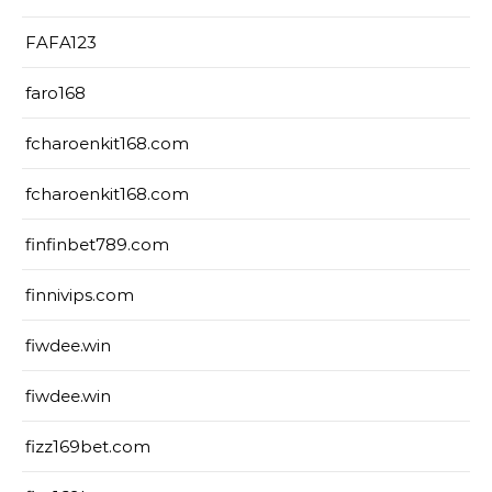
FAFA123
faro168
fcharoenkit168.com
fcharoenkit168.com
finfinbet789.com
finnivips.com
fiwdee.win
fiwdee.win
fizz169bet.com