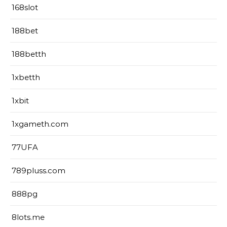
168slot
188bet
188betth
1xbetth
1xbit
1xgameth.com
77UFA
789pluss.com
888pg
8lots.me