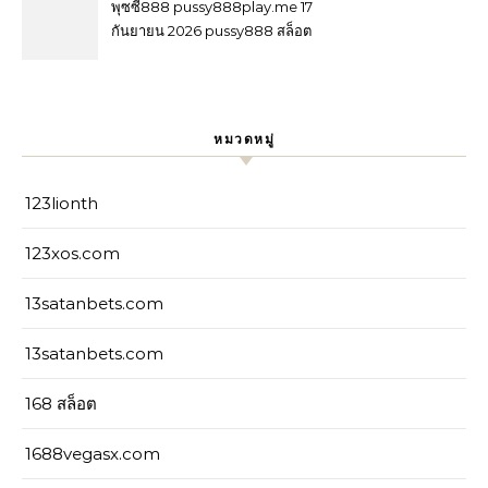
สัมผัสโต๊ะสดระดับพรีเมียม บาคา
พุซซี่888 pussy888play.me 17
ร่า168 สมัครง่าย ได้โปรไว Top
กันยายน 2026 pussy888 สล็อต
72 by Lela
ออนไลน์ โลกแห่งความสนุก ที่
เหนือกว่า แจกเพชร ฟรีทุกวัน คา
สิโนออนไลน์ 5ดาว คนเล่นไม่ต่ำ
กว่าแสนทุกวัน pussy888 กด
หมวดหมู่
สมัคร รับความสนุก Top 7 by
Bev
123lionth
123xos.com
13satanbets.com
13satanbets.com
168 สล็อต
1688vegasx.com