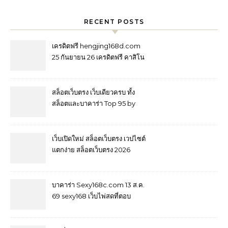
RECENT POSTS
เครดิตฟรี hengjing168d.com
25 กันยายน 26 เครดิตฟรี คาสิโน
ที่ดีที่สุด ของไทย โปรโมชั่น
เครดิตฟรี 100% ยูสเดียว เล่นได้
ทุกเกม ไลฟ์สด สล็อต ยิงปลา กีฬา
สล็อตเว็บตรง เว็บเดียวครบ ทั้ง
ไพ่ เครดิตฟรี เกมสล็อตหลายร้อย
สล็อตและบาคาร่า Top 95 by
แบบ Top 44 by Yolanda
Asa tangtem168e.com ชวน
เพื่อนรับ 100 จ่ายตรง กี่ล้านก็จ่าย
คุ้มค่าการเดิมพัน ที่สุดในวงการ
เว็บเปิดใหม่ สล็อตเว็บตรง เวปไซต์
tangtem168 เริ่มก่อนวันนี้ มีลุ้น
แตกง่าย สล็อตเว็บตรง 2026
ก่อนใคร 7 July 2026
ประสบการณ์เล่นยุคใหม่ ระบบ
เสถียร พร้อมเกมให้เลือกมากมาย
ใหม่ล่าสุด Top 29 by Raymond
บาคาร่า Sexy168c.com 13 ส.ค.
jin888.asia 9 ส.ค. 2569 คาสิโน
69 sexy168 เว็บไพ่สดที่ตอบ
โจทย์คนยุคใหม่ สายวัดใจได้
1,000 ระบบเสถียร อัปเดตล่าสุด