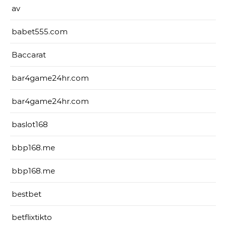
av
babet555.com
Baccarat
bar4game24hr.com
bar4game24hr.com
baslot168
bbp168.me
bbp168.me
bestbet
betflixtikto