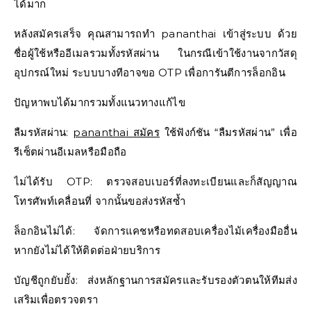
ได้มาก
หลังสมัครเสร็จ คุณสามารถทำ pananthai เข้าสู่ระบบ ด้วย
ชื่อผู้ใช้หรืออีเมลรวมทั้งรหัสผ่าน ในกรณีเข้าใช้งานจากวัสดุ
อุปกรณ์ใหม่ ระบบบางทีอาจขอ OTP เพื่อการันตีการล็อกอิน
ปัญหาพบได้มากรวมทั้งแนวทางแก้ไข
ลืมรหัสผ่าน:
pananthai สมัคร
ใช้ฟังก์ชัน “ลืมรหัสผ่าน” เพื่อ
รีเซ็ตผ่านอีเมลหรือมือถือ
ไม่ได้รับ OTP: ตรวจสอบเบอร์ที่ลงทะเบียนและก็สัญญาณ
โทรศัพท์เคลื่อนที่ จากนั้นขอส่งรหัสซ้ำ
ล็อกอินไม่ได้: จัดการแคชหรือทดสอบเครื่องไม้เครื่องมืออื่น
หากยังไม่ได้ให้ติดต่อฝ่ายบริการ
บัญชีถูกยับยั้ง: ส่งหลักฐานการสมัครและรับรองตัวตนให้ทีมส่ง
เสริมเพื่อตรวจตรา