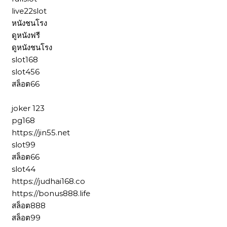
live22slot
หนังชนโรง
ดูหนังฟรี
ดูหนังชนโรง
slot168
slot456
สล็อต66
joker 123
pg168
https://jin55.net
slot99
สล็อต66
slot44
https://judhai168.co
https://bonus888.life
สล็อต888
สล็อต99