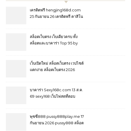
เครดิตฟรี hengjing168d.com
25 กันยายน 26 เครดิตฟรี คาสิโน
ที่ดีที่สุด ของไทย โปรโมชั่น
เครดิตฟรี 100% ยูสเดียว เล่นได้
ทุกเกม ไลฟ์สด สล็อต ยิงปลา กีฬา
สล็อตเว็บตรง เว็บเดียวครบ ทั้ง
ไพ่ เครดิตฟรี เกมสล็อตหลายร้อย
สล็อตและบาคาร่า Top 95 by
แบบ Top 44 by Yolanda
Asa tangtem168e.com ชวน
เพื่อนรับ 100 จ่ายตรง กี่ล้านก็จ่าย
คุ้มค่าการเดิมพัน ที่สุดในวงการ
เว็บเปิดใหม่ สล็อตเว็บตรง เวปไซต์
tangtem168 เริ่มก่อนวันนี้ มีลุ้น
แตกง่าย สล็อตเว็บตรง 2026
ก่อนใคร 7 July 2026
ประสบการณ์เล่นยุคใหม่ ระบบ
เสถียร พร้อมเกมให้เลือกมากมาย
ใหม่ล่าสุด Top 29 by Raymond
บาคาร่า Sexy168c.com 13 ส.ค.
jin888.asia 9 ส.ค. 2569 คาสิโน
69 sexy168 เว็บไพ่สดที่ตอบ
โจทย์คนยุคใหม่ สายวัดใจได้
1,000 ระบบเสถียร อัปเดตล่าสุด
สัมผัสโต๊ะสดระดับพรีเมียม บาคา
พุซซี่888 pussy888play.me 17
ร่า168 สมัครง่าย ได้โปรไว Top
กันยายน 2026 pussy888 สล็อต
72 by Lela
ออนไลน์ โลกแห่งความสนุก ที่