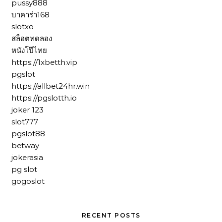
pussy888
บาคาร่า168
slotxo
สล็อตทดลอง
หนังโป๊ไทย
https://1xbetth.vip
pgslot
https://allbet24hr.win
https://pgslotth.io
joker 123
slot777
pgslot88
betway
jokerasia
pg slot
gogoslot
RECENT POSTS