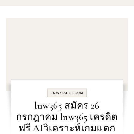
LNW365BET.COM
lnw365 สมัคร 26
กรกฎาคม lnw365 เครดิต
ฟรี AIวิเคราะห์เกมแตก