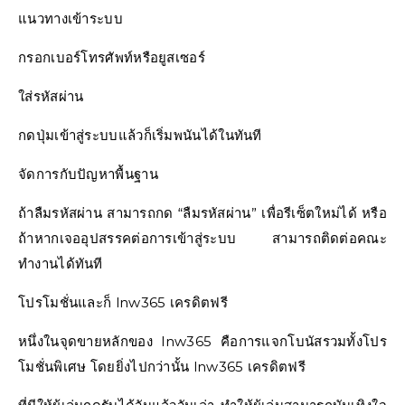
แนวทางเข้าระบบ
กรอกเบอร์โทรศัพท์หรือยูสเซอร์
ใส่รหัสผ่าน
กดปุ่มเข้าสู่ระบบแล้วก็เริ่มพนันได้ในทันที
จัดการกับปัญหาพื้นฐาน
ถ้าลืมรหัสผ่าน สามารถกด “ลืมรหัสผ่าน” เพื่อรีเซ็ตใหม่ได้ หรือ
ถ้าหากเจออุปสรรคต่อการเข้าสู่ระบบ สามารถติดต่อคณะ
ทำงานได้ทันที
โปรโมชั่นและก็ lnw365 เครดิตฟรี
หนึ่งในจุดขายหลักของ lnw365 คือการแจกโบนัสรวมทั้งโปร
โมชั่นพิเศษ โดยยิ่งไปกว่านั้น lnw365 เครดิตฟรี