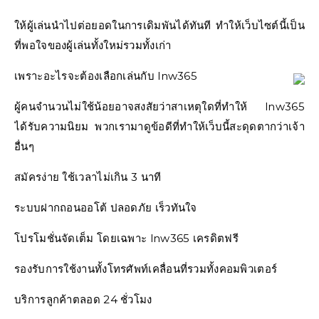
ให้ผู้เล่นนำไปต่อยอดในการเดิมพันได้ทันที ทำให้เว็บไซต์นี้เป็น
ที่พอใจของผู้เล่นทั้งใหม่รวมทั้งเก่า
เพราะอะไรจะต้องเลือกเล่นกับ lnw365
ผู้คนจำนวนไม่ใช้น้อยอาจสงสัยว่าสาเหตุใดที่ทำให้ lnw365
ได้รับความนิยม พวกเรามาดูข้อดีที่ทำให้เว็บนี้สะดุดตากว่าเจ้า
อื่นๆ
สมัครง่าย ใช้เวลาไม่เกิน 3 นาที
ระบบฝากถอนออโต้ ปลอดภัย เร็วทันใจ
โปรโมชั่นจัดเต็ม โดยเฉพาะ lnw365 เครดิตฟรี
รองรับการใช้งานทั้งโทรศัพท์เคลื่อนที่รวมทั้งคอมพิวเตอร์
บริการลูกค้าตลอด 24 ชั่วโมง