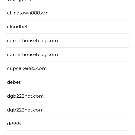
chinatown888.win
cloudbet
cornerhouseblog.com
cornerhouseblog.com
cupcake88x.com
debet
dgb222hot.com
dgb222hot.com
dr888