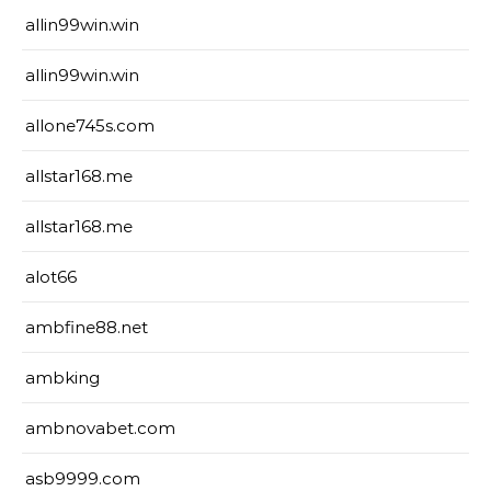
allin99win.win
allin99win.win
allone745s.com
allstar168.me
allstar168.me
alot66
ambfine88.net
ambking
ambnovabet.com
asb9999.com