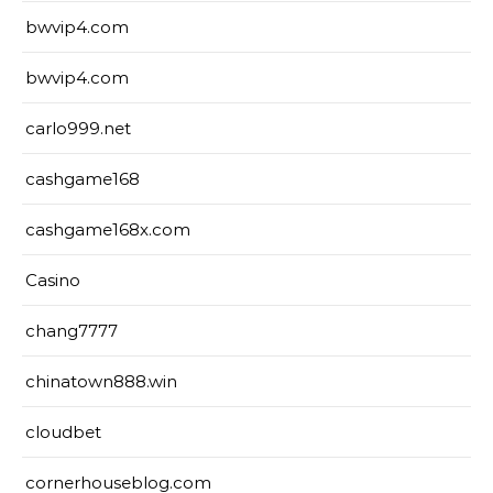
bwvip4.com
bwvip4.com
carlo999.net
cashgame168
cashgame168x.com
Casino
chang7777
chinatown888.win
cloudbet
cornerhouseblog.com