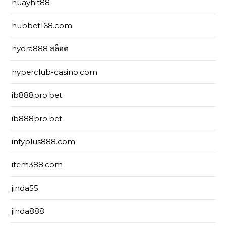
huayhit88
hubbet168.com
hydra888 สล็อต
hyperclub-casino.com
ib888pro.bet
ib888pro.bet
infyplus888.com
item388.com
jinda55
jinda888