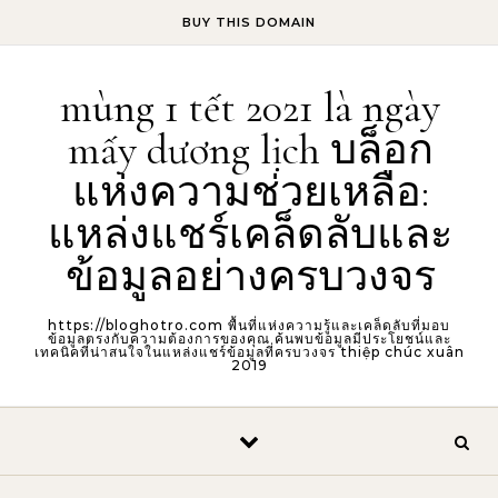
Skip to content
BUY THIS DOMAIN
mùng 1 tết 2021 là ngày
mấy dương lịch บล็อก
แห่งความช่วยเหลือ:
แหล่งแชร์เคล็ดลับและ
ข้อมูลอย่างครบวงจร
https://bloghotro.com พื้นที่แห่งความรู้และเคล็ดลับที่มอบ
ข้อมูลตรงกับความต้องการของคุณ ค้นพบข้อมูลมีประโยชน์และ
เทคนิคที่น่าสนใจในแหล่งแชร์ข้อมูลที่ครบวงจร thiệp chúc xuân
2019