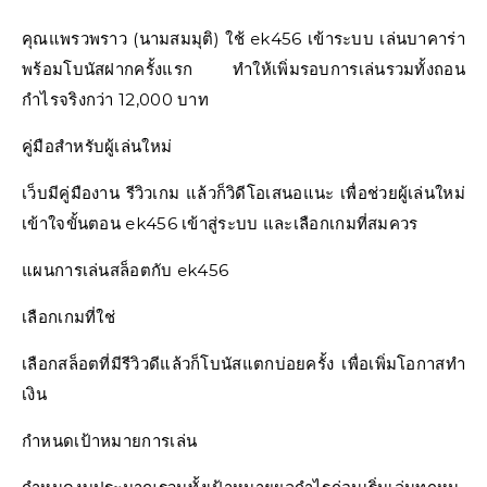
คุณแพรวพราว (นามสมมุติ) ใช้ ek456 เข้าระบบ เล่นบาคาร่า
พร้อมโบนัสฝากครั้งแรก ทำให้เพิ่มรอบการเล่นรวมทั้งถอน
กำไรจริงกว่า 12,000 บาท
คู่มือสำหรับผู้เล่นใหม่
เว็บมีคู่มืองาน รีวิวเกม แล้วก็วิดีโอเสนอแนะ เพื่อช่วยผู้เล่นใหม่
เข้าใจขั้นตอน ek456 เข้าสู่ระบบ และเลือกเกมที่สมควร
แผนการเล่นสล็อตกับ ek456
เลือกเกมที่ใช่
เลือกสล็อตที่มีรีวิวดีแล้วก็โบนัสแตกบ่อยครั้ง เพื่อเพิ่มโอกาสทำ
เงิน
กำหนดเป้าหมายการเล่น