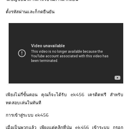
ตั้งรหัสผ่านและก็กดยืนยัน
เพียงไม่กี่ขั้นตอน คุณก็จะได้รับ ek456 เครดิตฟรี สำหรับ
ทดสอบเล่นในทันที
การเข้าสู่ระบบ ek456
เมื่อเป็นพวกแล้ว เพียงแต่คลิกที่ปุ่ม ek456 เข้าระบบ กรอก