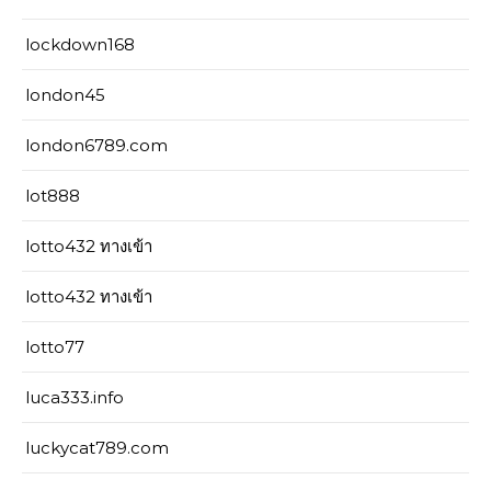
lockdown168
london45
london6789.com
lot888
lotto432 ทางเข้า
lotto432 ทางเข้า
lotto77
luca333.info
luckycat789.com