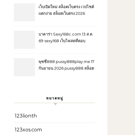
คุ้มค่าการเดิมพัน ที่สุดในวงการ
เว็บเปิดใหม่ สล็อตเว็บตรง เวปไซต์
tangtem168 เริ่มก่อนวันนี้ มีลุ้น
แตกง่าย สล็อตเว็บตรง 2026
ก่อนใคร 7 July 2026
ประสบการณ์เล่นยุคใหม่ ระบบ
เสถียร พร้อมเกมให้เลือกมากมาย
ใหม่ล่าสุด Top 29 by Raymond
บาคาร่า Sexy168c.com 13 ส.ค.
jin888.asia 9 ส.ค. 2569 คาสิโน
69 sexy168 เว็บไพ่สดที่ตอบ
โจทย์คนยุคใหม่ สายวัดใจได้
1,000 ระบบเสถียร อัปเดตล่าสุด
สัมผัสโต๊ะสดระดับพรีเมียม บาคา
พุซซี่888 pussy888play.me 17
ร่า168 สมัครง่าย ได้โปรไว Top
กันยายน 2026 pussy888 สล็อต
72 by Lela
ออนไลน์ โลกแห่งความสนุก ที่
เหนือกว่า แจกเพชร ฟรีทุกวัน คา
สิโนออนไลน์ 5ดาว คนเล่นไม่ต่ำ
กว่าแสนทุกวัน pussy888 กด
หมวดหมู่
สมัคร รับความสนุก Top 7 by
Bev
123lionth
123xos.com