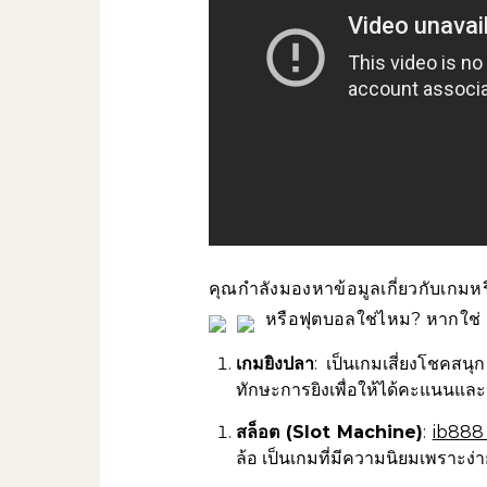
คุณกำลังมองหาข้อมูลเกี่ยวกับเกมหร
หรือฟุตบอลใช่ไหม?
หากใช่ 
เกมยิงปลา
: เป็นเกมเสี่ยงโชคสนุก
ทักษะการยิงเพื่อให้ได้คะแนนและ
สล็อต (Slot Machine)
:
ib888 
ล้อ เป็นเกมที่มีความนิยมเพราะ