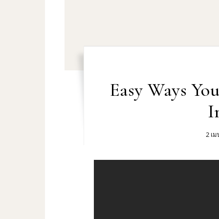
Easy Ways Yo
I
2 เม