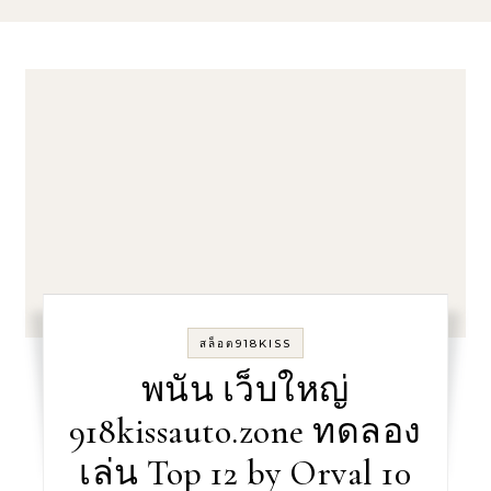
สล็อต918KISS
พนัน เว็บใหญ่
918kissauto.zone ทดลอง
เล่น Top 12 by Orval 10