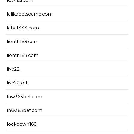
ktv4sd.com
lalikabetsgame.com
lcbet444.com
lionth168.com
lionth168.com
live22
live22slot
lnw365bet.com
lnw365bet.com
lockdown168