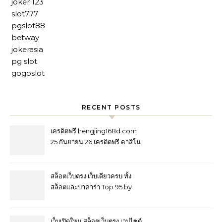
joker 123
slot777
pgslot88
betway
jokerasia
pg slot
gogoslot
RECENT POSTS
เครดิตฟรี hengjing168d.com
25 กันยายน 26 เครดิตฟรี คาสิโน
ที่ดีที่สุด ของไทย โปรโมชั่น
เครดิตฟรี 100% ยูสเดียว เล่นได้
ทุกเกม ไลฟ์สด สล็อต ยิงปลา กีฬา
สล็อตเว็บตรง เว็บเดียวครบ ทั้ง
ไพ่ เครดิตฟรี เกมสล็อตหลายร้อย
สล็อตและบาคาร่า Top 95 by
แบบ Top 44 by Yolanda
Asa tangtem168e.com ชวน
เพื่อนรับ 100 จ่ายตรง กี่ล้านก็จ่าย
คุ้มค่าการเดิมพัน ที่สุดในวงการ
เว็บเปิดใหม่ สล็อตเว็บตรง เวปไซต์