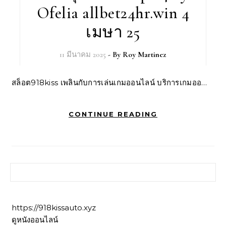
Ofelia allbet24hr.win 4
เมษา 25
11 มีนาคม 2025
- By
Roy Martinez
สล็อต918kiss เพลินกับการเล่นเกมออนไลน์ บริการเกมออ…
CONTINUE READING
ค้นหาสำหรับ:
https://918kissauto.xyz
ดูหนังออนไลน์