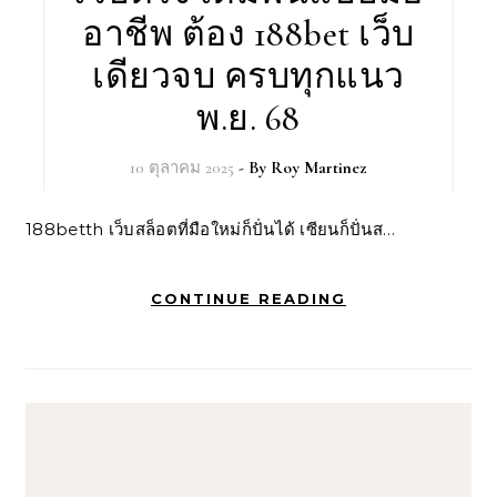
อาชีพ ต้อง 188bet เว็บ
เดียวจบ ครบทุกแนว
พ.ย. 68
10 ตุลาคม 2025
- By
Roy Martinez
188betth เว็บสล็อตที่มือใหม่ก็ปั่นได้ เซียนก็ปั่นส…
CONTINUE READING