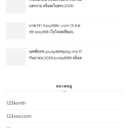
tangtem168 เริ่มก่อนวันนี้ มีลุ้น
แตกง่าย สล็อตเว็บตรง 2026
ก่อนใคร 7 July 2026
ประสบการณ์เล่นยุคใหม่ ระบบ
เสถียร พร้อมเกมให้เลือกมากมาย
ใหม่ล่าสุด Top 29 by Raymond
บาคาร่า Sexy168c.com 13 ส.ค.
jin888.asia 9 ส.ค. 2569 คาสิโน
69 sexy168 เว็บไพ่สดที่ตอบ
โจทย์คนยุคใหม่ สายวัดใจได้
1,000 ระบบเสถียร อัปเดตล่าสุด
สัมผัสโต๊ะสดระดับพรีเมียม บาคา
พุซซี่888 pussy888play.me 17
ร่า168 สมัครง่าย ได้โปรไว Top
กันยายน 2026 pussy888 สล็อต
72 by Lela
ออนไลน์ โลกแห่งความสนุก ที่
เหนือกว่า แจกเพชร ฟรีทุกวัน คา
สิโนออนไลน์ 5ดาว คนเล่นไม่ต่ำ
กว่าแสนทุกวัน pussy888 กด
หมวดหมู่
สมัคร รับความสนุก Top 7 by
Bev
123lionth
123xos.com