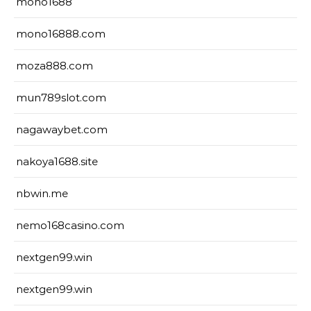
mono1688
mono16888.com
moza888.com
mun789slot.com
nagawaybet.com
nakoya1688.site
nbwin.me
nemo168casino.com
nextgen99.win
nextgen99.win