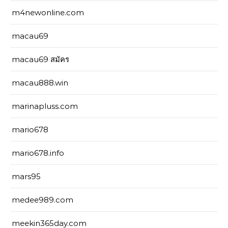
m4newonline.com
macau69
macau69 สมัคร
macau888.win
marinapluss.com
mario678
mario678.info
mars95
medee989.com
meekin365day.com