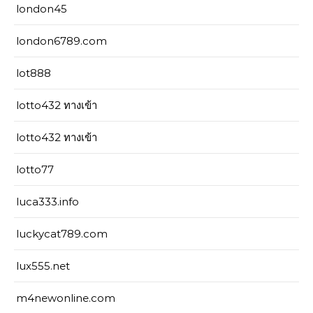
london45
london6789.com
lot888
lotto432 ทางเข้า
lotto432 ทางเข้า
lotto77
luca333.info
luckycat789.com
lux555.net
m4newonline.com