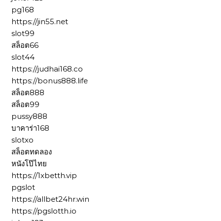
pg168
https://jin55.net
slot99
สล็อต66
slot44
https://judhai168.co
https://bonus888.life
สล็อต888
สล็อต99
pussy888
บาคาร่า168
slotxo
สล็อตทดลอง
หนังโป๊ไทย
https://1xbetth.vip
pgslot
https://allbet24hr.win
https://pgslotth.io