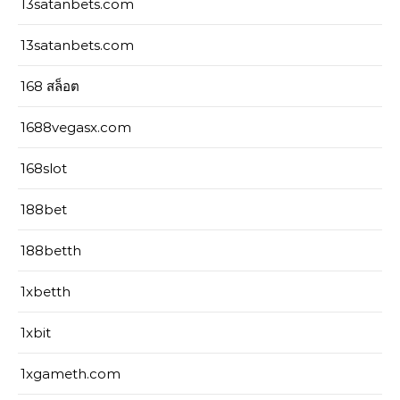
13satanbets.com
13satanbets.com
168 สล็อต
1688vegasx.com
168slot
188bet
188betth
1xbetth
1xbit
1xgameth.com