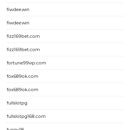
fiwdee.win
fiwdee.win
fizz169bet.com
fizz169bet.com
fortune99vip.com
fox689ok.com
fox689ok.com
fullslotpg
fullslotpg168.com
funny18