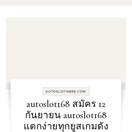
AUTOSLOT16888.COM
autoslot168 สมัคร 12
กันยายน autoslot168
แตกง่ายทุกยูสเกมดัง