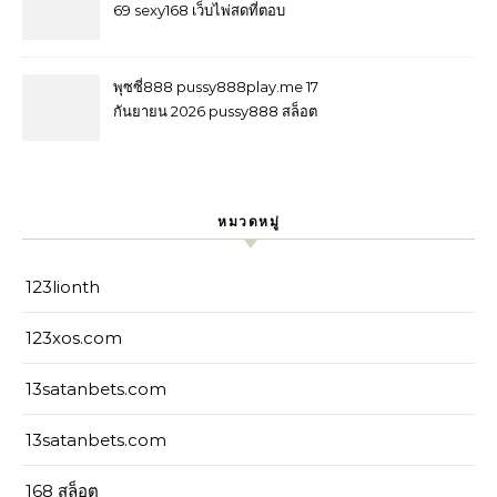
jin888.asia 9 ส.ค. 2569 คาสิโน
69 sexy168 เว็บไพ่สดที่ตอบ
โจทย์คนยุคใหม่ สายวัดใจได้
1,000 ระบบเสถียร อัปเดตล่าสุด
สัมผัสโต๊ะสดระดับพรีเมียม บาคา
พุซซี่888 pussy888play.me 17
ร่า168 สมัครง่าย ได้โปรไว Top
กันยายน 2026 pussy888 สล็อต
72 by Lela
ออนไลน์ โลกแห่งความสนุก ที่
เหนือกว่า แจกเพชร ฟรีทุกวัน คา
สิโนออนไลน์ 5ดาว คนเล่นไม่ต่ำ
กว่าแสนทุกวัน pussy888 กด
หมวดหมู่
สมัคร รับความสนุก Top 7 by
Bev
123lionth
123xos.com
13satanbets.com
13satanbets.com
168 สล็อต