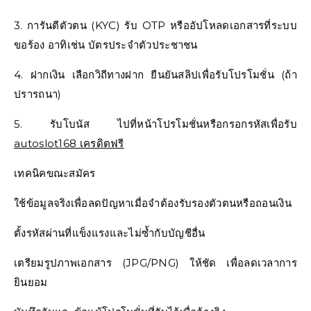
3. การันตีตัวตน (KYC) รับ OTP หรืออัปโหลดเอกสารที่ระบบ
ขอร้อง อาทิเช่น บัตรประจำตัวประชาชน
4. ฝากเงิน เลือกวิถีทางฝาก ยืนยันสลิปเพื่อรับโปรโมชั่น (ถ้า
ปรารถนา)
5. รับโบนัส ไปที่หน้าโปรโมชั่นหรือกรอกรหัสเพื่อรับ
autoslot168 เครดิตฟรี
เทคนิคขณะสมัคร
ใช้ข้อมูลจริงเพื่อลดปัญหาเมื่อจำต้องรับรองตัวตนหรือถอนเงิน
ตั้งรหัสผ่านที่แข็งแรงและไม่ซ้ำกับบัญชีอื่น
เตรียมรูปภาพเอกสาร (JPG/PNG) ให้ชัด เพื่อลดเวลาการ
ยินยอม