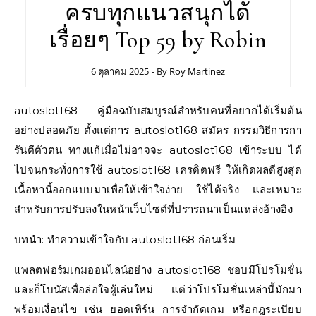
ครบทุกแนวสนุกได้
เรื่อยๆ Top 59 by Robin
6 ตุลาคม 2025
- By
Roy Martinez
autoslot168 — คู่มือฉบับสมบูรณ์สำหรับคนที่อยากได้เริ่มต้น
อย่างปลอดภัย ตั้งแต่การ autoslot168 สมัคร กรรมวิธีการกา
รันตีตัวตน ทางแก้เมื่อไม่อาจจะ autoslot168 เข้าระบบ ได้
ไปจนกระทั่งการใช้ autoslot168 เครดิตฟรี ให้เกิดผลดีสูงสุด
เนื้อหานี้ออกแบบมาเพื่อให้เข้าใจง่าย ใช้ได้จริง และเหมาะ
สำหรับการปรับลงในหน้าเว็บไซต์ที่ปรารถนาเป็นแหล่งอ้างอิง
บทนำ: ทำความเข้าใจกับ autoslot168 ก่อนเริ่ม
แพลตฟอร์มเกมออนไลน์อย่าง autoslot168 ชอบมีโปรโมชั่น
และก็โบนัสเพื่อล่อใจผู้เล่นใหม่ แต่ว่าโปรโมชั่นเหล่านี้มักมา
พร้อมเงื่อนไข เช่น ยอดเทิร์น การจำกัดเกม หรือกฎระเบียบ