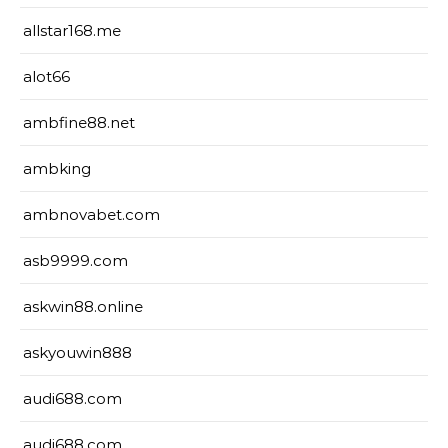
allstar168.me
alot66
ambfine88.net
ambking
ambnovabet.com
asb9999.com
askwin88.online
askyouwin888
audi688.com
audi688.com