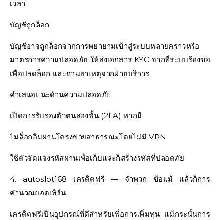
เวลา
บัญชีถูกล็อก
บัญชีอาจถูกล็อกจากการพยายามเข้าสู่ระบบหลายคราวหรือ
มาตรการความปลอดภัย ให้ส่งเอกสาร KYC จากที่ระบบร้องขอ
เพื่อปลดล็อก และถามสาเหตุจากฝ่ายบริการ
คำเสนอแนะด้านความปลอดภัย
เปิดการรับรองตัวตนสองชั้น (2FA) หากมี
ไม่ล็อกอินผ่านโครงข่ายสาธารณะโดยไม่มี VPN
ใช้ตัวจัดแจงรหัสผ่านเพื่อเก็บและก็สร้างรหัสที่ปลอดภัย
4. autoslot168 เครดิตฟรี — จำพวก ข้อแม้ แล้วก็การ
คำนวณยอดเทิร์น
เครดิตฟรีเป็นอุปกรณ์ที่ดีสำหรับเพื่อการเพิ่มทุน แม้กระนั้นการ