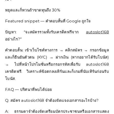
หยุดและก็ทวนถ้าขาดทุนถึง 30%
Featured snippet — คำตอบสั้นที่ Google ถูกใจ
ปัญหา: “จะสมัครรวมทั้งรับเครดิตฟรีจาก
autoslot168
อย่างไร?”
คำตอบสั้น: เข้าเว็บไซต์ทางการ → คลิกสมัคร → กรอกข้อมูล
และก็ยืนยันตัวตน (KYC) → ฝากเงิน (หากอยากได้รับโบนัส)
→ ไปที่หน้าโปรโมชั่นหรือกรอกรหัสเพื่อรับ autoslot168
เครดิตฟรี. วิเคราะห์ข้อตกลงเทิร์นและก็เกมที่นับเทิร์นก่อนรับ
โบนัส.
FAQ — ปริศนาที่พบได้บ่อย
Q: สมัคร autoslot168 จำต้องจัดแจงเอกสารอะไรบ้าง?
A: ธรรมดาจำต้องจัดเตรียมบัตรประชาชนหรือเอกสารแสดง