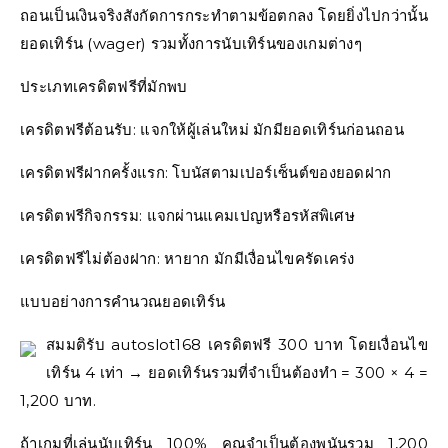
ถอนเป็นเงินจริงสังกัดการกระทำตามข้อตกลง โดยยิ่งไปกว่านั้น
ยอดเทิร์น (wager) รวมทั้งการนับเทิร์นของเกมต่างๆ
ประเภทเครดิตฟรีที่มักพบ
เครดิตฟรีต้อนรับ: แจกให้ผู้เล่นใหม่ มักมียอดเทิร์นก่อนถอน
เครดิตฟรีฝากครั้งแรก: โบนัสตามเปอร์เซ็นต์ของยอดฝาก
เครดิตฟรีกิจกรรม: แจกผ่านแคมเปญหรือรหัสพิเศษ
เครดิตฟรีไม่ต้องฝาก: หายาก มักมีเงื่อนไขครัดเคร่ง
แบบอย่างการคำนวณยอดเทิร์น
สมมติรับ autoslot168 เครดิตฟรี 300 บาท โดยเงื่อนไข
เทิร์น 4 เท่า → ยอดเทิร์นรวมที่จำเป็นต้องทำ = 300 × 4 =
1,200 บาท.
ถ้าเกมที่เล่นนับเทิร์น 100% คุณจำเป็นต้องพนันรวม 1,200