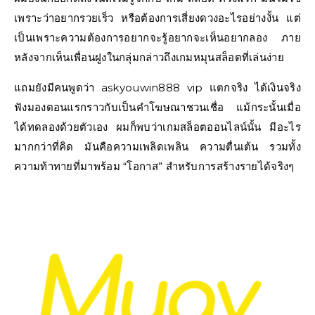
เพราะว่าอยากรวยเร็ว หรือต้องการเสี่ยงดวงอะไรอย่างงั้น แต่
เป็นเพราะความต้องการอยากจะรู้อยากจะเห็นอยากลอง ภาย
หลังจากเห็นเพื่อนฝูงในกลุ่มกล่าวถึงเกมหมุนสล็อตที่เล่นง่าย
แถมยังมีคนพูดว่า askyouwin888 vip แตกจริง ได้เงินจริง
ฟังมองตอนแรกราวกับเป็นคำโฆษณาชวนเชื่อ แม้กระนั้นเมื่อ
ได้ทดลองด้วยตัวเอง ผมก็พบว่าเกมสล็อตออนไลน์นั้น มีอะไร
มากกว่าที่คิด มันคือความเพลิดเพลิน ความตื่นเต้น รวมทั้ง
ความท้าทายที่มาพร้อม “โอกาส” สำหรับการสร้างรายได้จริงๆ