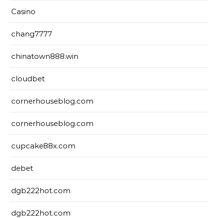
Casino
chang7777
chinatown888.win
cloudbet
cornerhouseblog.com
cornerhouseblog.com
cupcake88x.com
debet
dgb222hot.com
dgb222hot.com