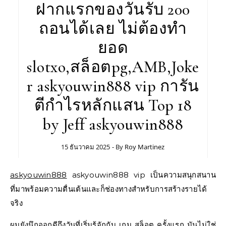
ฝากแรกของวันรับ 200
ถอนได้เลย ไม่ต้องทำ
ยอด
slotxo,สล็อตpg,AMB,Joke
r askyouwin888 vip การัน
ตีกำไรหลักแสน Top 18
by Jeff askyouwin888
15 ธันวาคม 2025
- By
Roy Martinez
askyouwin888
askyouwin888 vip เป็นความสนุกสนาน
ที่มาพร้อมความตื่นเต้นและก็ช่องทางสำหรับการสร้างรายได้
จริง
ผมยังนึกออกดีถึงวันที่เริ่มรู้จักกับ เกม สล็อต ครั้งแรก มันไม่ใช่