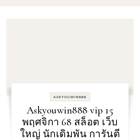
ASKYOUWIN888
Askyouwin888 vip 15
พฤศจิกา 68 สล็อต เว็บ
ใหญ่ นักเดิมพัน การันตี