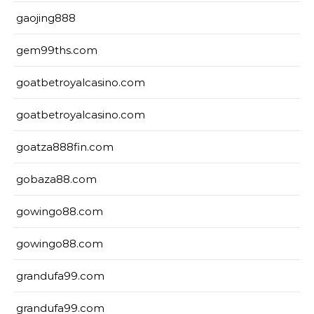
gaojing888
gem99ths.com
goatbetroyalcasino.com
goatbetroyalcasino.com
goatza888fin.com
gobaza88.com
gowingo88.com
gowingo88.com
grandufa99.com
grandufa99.com