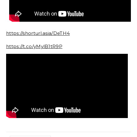
https://shorturl.asia/DeTH4
https://t.co/yMylB1tR9P