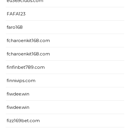
eu369clubs.com
FAFA123
faro168
fcharoenkit168.com
fcharoenkit168.com
finfinbet789.com
finnivips.com
fiwdee.win
fiwdee.win
fizz169bet.com