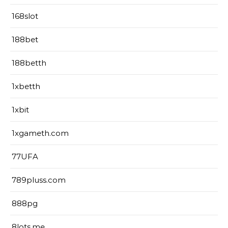
168slot
188bet
188betth
1xbetth
1xbit
1xgameth.com
77UFA
789pluss.com
888pg
8lots.me