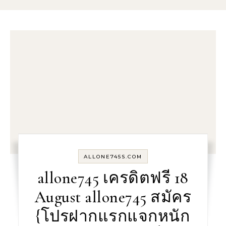
ALLONE745S.COM
allone745 เครดิตฟรี 18
August allone745 สมัคร
{โปรฝากแรกแจกหนัก