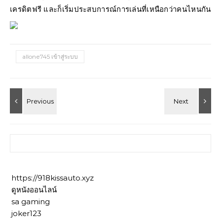
เครดิตฟรี และก็เริ่มประสบการณ์การเล่นที่เหนือกว่าคนไหนกัน
allone745 เข้าสู่ระบบ
ค้นหาสำหรับ:
https://918kissauto.xyz
ดูหนังออนไลน์
sa gaming
joker123