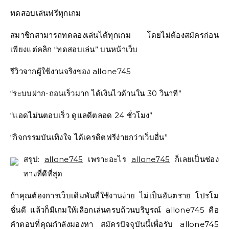
ทดสอบเล่นฟรีทุกเกม
สมาชิกสามารถทดลองเล่นได้ทุกเกม โดยไม่ต้องสมัครก่อน
เพียงแต่คลิก “ทดสอบเล่น” บนหน้าเว็บ
รีวิวจากผู้ใช้งานจริงของ allone745
“ระบบฝาก-ถอนเร็วมาก ได้เงินไวด้านใน 30 วินาที”
“แอดไม่นตอบเร็ว ดูแลดีตลอด 24 ชั่วโมง”
“กิจกรรมบันเทิงใจ ได้เครดิตฟรีง่ายกว่าเว็บอื่น”
สรุป:
allone745
เพราะอะไร
allone745
ก็เลยเป็นช่อง
ทางที่ดีที่สุด
ถ้าคุณต้องการเว็บเดิมพันที่ใช้งานง่าย ไม่เป็นอันตราย โปรโม
ชั่นดี แล้วก็มีเกมให้เลือกเล่นครบถ้วนบริบูรณ์ allone745 คือ
คำตอบที่คุณกำลังมองหา สมัครปัจจุบันนี้เพื่อรับ allone745