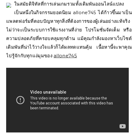
ในสมัยดิจิทัลที่การเล่นเกมรวมทั้งเดิมพันออนไลน์แปลง
เป็นหนึ่งในกิจกรรมยอดนิยม allone745 ได้ก้าวขึ้นมาเป็น
แพลตฟอร์มที่ตอบปัญหาทุกสิ่งที่ต้องการของผู้เล่นอย่างแท้จริง
ไม่ว่าจะเป็นระบบการใช้แรงงานที่ง่าย โปรโมชั่นจัดเต็ม หรือ
ความปลอดภัยที่ครอบคลุมทุกด้าน แม้คุณกำลังมองหาเว็บไซต์
เดิมพันที่น่าไว้วางใจแล้วก็ได้ผลทดแทนคุ้ม เนื้อหานี้จะพาคุณ
ไปรู้จักกับทุกแง่มุมของ
allone745