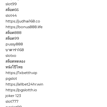
slot99
สล็อต66
slot44
https://judhai168.co
https://bonus888.life
สล็อต888
สล็อต99
pussy888
บาคาร่า168
slotxo
สล็อตทดลอง
หนังโป๊ไทย
https://1xbetth.vip
pgslot
https://allbet24hr.win
https://pgslotth.io
joker 123
slot777