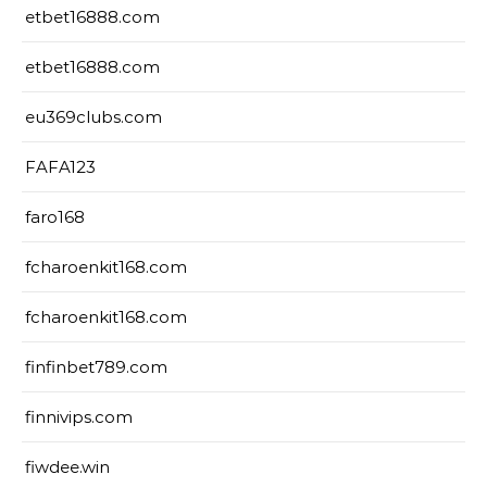
etbet16888.com
etbet16888.com
eu369clubs.com
FAFA123
faro168
fcharoenkit168.com
fcharoenkit168.com
finfinbet789.com
finnivips.com
fiwdee.win