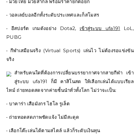
• มวยไทย มวยสากล พร้อมราคายกต่อยก
• วอลเลย์บอลอีกทั้งระดับประเทศและก็สโมสร
• อีสปอร์ต เกมดังอย่าง Dota2,
เข้าสู่ระบบ ufa191
LoL,
PUBG
• กีฬาเสมือนจริง (Virtual Sports) เล่นไว ไม่ต้องรอแข่งขัน
จริง
สำหรับคนใดที่ต้องการเปลี่ยนบรรยากาศจากสายกีฬา เข้า
สู่ระบบ ufa191 ก็มี คาสิโนสด ให้เลือกเล่นได้แบบเรียล
ไทม์ ถ่ายทอดสดจากค่ายชั้นนำทั่วทั้งโลก ไม่ว่าจะเป็น:
• บาคาร่า เสือมังกร ไฮโล รูเล็ต
• ถ่ายทอดสดภาพชัดแจ้ง ไม่มีสะดุด
• เลือกโต๊ะเล่นได้ตามสไตล์ แล้วก็ระดับเงินทุน