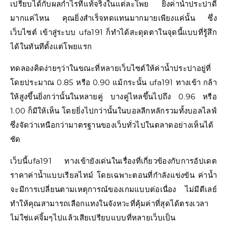
เปรียบได้กับผลกำไรที่แท้จริงในแต่ละโพย ยิ่งค่าน้ำประปาดี
มากแค่ไหน คุณยิ่งสำเร็จทดแทนมากมายเพียงแค่นั้น ซึ่ง
เว็บไซต์ เข้าสู่ระบบ ufa191 ก็ทำได้สะดุดตาในจุดนี้แบบที่รู้สึก
ได้ในทันทีตั้งแต่โพยแรก
ทดลองคิดง่ายๆว่าในขณะที่หลายเว็บไซต์ให้ค่าน้ำประปาอยู่ที่
โดยประมาณ 0.85 หรือ 0.90 แม้กระนั้น ufa191 ทางเข้า กล้า
ให้สูงขึ้นยิ่งกว่านั้นในหลายคู่ บางคู่ไหลขึ้นไปถึง 0.96 หรือ
1.00 ก็มีให้เห็น โดยยิ่งไปกว่านั้นในบอลลีกหลักรวมทั้งบอลไลฟ์
ซึ่งจัดว่าเหนือกว่ามาตรฐานของเว็บทั่วไปในตลาดอย่างเห็นได้
ชัด
เว็บนี้ufa191 ทางเข้ายังเด่นในเรื่องที่เกี่ยวข้องกับการอัปเดต
ราคาค่าน้ำแบบเรียลไทม์ โดยเฉพาะตอนที่กำลังแข่งขัน ค่าน้ำ
จะมีการเปลี่ยนตามเหตุการณ์ของเกมแบบต่อเนื่อง ไม่มีดีเลย์
ทำให้คุณสามารถเลือกแทงในจังหวะที่คุ้มค่าที่สุดได้ตรงเวลา
ไม่ใช่แค่จิ้มๆไปแล้วเสียเปรียบแบบที่หลายเว็บเป็น