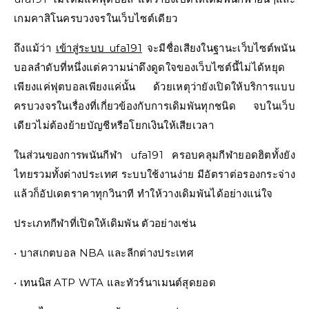
เกมคาสิโนครบวงจรในเว็บไซต์เดียว
ถึงแม้ว่า
เข้าสู่ระบบ ufa191
จะมีชื่อเสียงในฐานะเว็บไซต์พนัน
บอลลำดับที่หนึ่งแต่ความน่าดึงดูดใจของเว็บไซต์นี้ไม่ได้หยุด
เพียงแค่ฟุตบอลเพียงแค่นั้น ด้วยเหตุว่ายังเปิดให้บริการแบบ
ครบวงจรในเรื่องที่เกี่ยวข้องกับการเดิมพันทุกชนิด จบในเว็บ
เดียวไม่ต้องย้ายบัญชีหรือโยกเงินให้เสียเวลา
ในส่วนของการพนันกีฬา ufa191 ครอบคลุมกีฬายอดฮิตทั้งยัง
ไทยรวมทั้งต่างประเทศ ระบบใช้งานง่าย มีอัตราต่อรองกระจ่าง
แล้วก็อัปเดตราคาทุกวินาที ทำให้วางเดิมพันได้อย่างแน่ใจ
ประเภทกีฬาที่เปิดให้เดิมพัน ตัวอย่างเช่น
• บาสเกตบอล NBA และลีกต่างประเทศ
• เทนนิส ATP WTA และทัวร์นาเมนต์สุดยอด