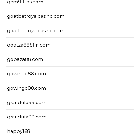
gem99ths.com
goatbetroyalcasino.com
goatbetroyalcasino.com
goatza888fin.com
gobaza88.com
gowingo88.com
gowingo88.com
grandufa99.com
grandufa99.com
happy168