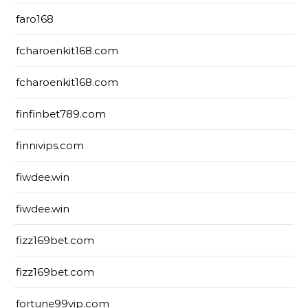
faro168
fcharoenkit168.com
fcharoenkit168.com
finfinbet789.com
finnivips.com
fiwdee.win
fiwdee.win
fizz169bet.com
fizz169bet.com
fortune99vip.com