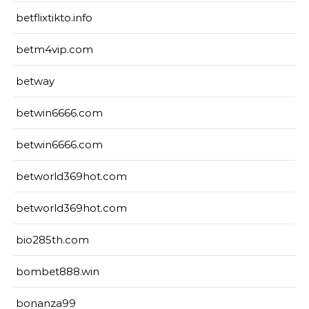
betflixtikto.info
betm4vip.com
betway
betwin6666.com
betwin6666.com
betworld369hot.com
betworld369hot.com
bio285th.com
bombet888.win
bonanza99