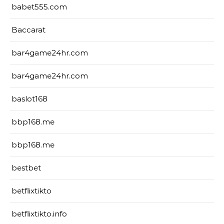
babet555.com
Baccarat
bar4game24hr.com
bar4game24hr.com
baslot168
bbp168.me
bbp168.me
bestbet
betflixtikto
betflixtikto.info