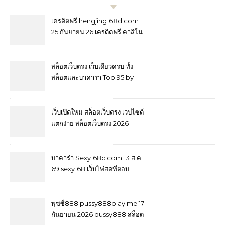
เครดิตฟรี hengjing168d.com
25 กันยายน 26 เครดิตฟรี คาสิโน
ที่ดีที่สุด ของไทย โปรโมชั่น
เครดิตฟรี 100% ยูสเดียว เล่นได้
ทุกเกม ไลฟ์สด สล็อต ยิงปลา กีฬา
สล็อตเว็บตรง เว็บเดียวครบ ทั้ง
ไพ่ เครดิตฟรี เกมสล็อตหลายร้อย
สล็อตและบาคาร่า Top 95 by
แบบ Top 44 by Yolanda
Asa tangtem168e.com ชวน
เพื่อนรับ 100 จ่ายตรง กี่ล้านก็จ่าย
คุ้มค่าการเดิมพัน ที่สุดในวงการ
เว็บเปิดใหม่ สล็อตเว็บตรง เวปไซต์
tangtem168 เริ่มก่อนวันนี้ มีลุ้น
แตกง่าย สล็อตเว็บตรง 2026
ก่อนใคร 7 July 2026
ประสบการณ์เล่นยุคใหม่ ระบบ
เสถียร พร้อมเกมให้เลือกมากมาย
ใหม่ล่าสุด Top 29 by Raymond
บาคาร่า Sexy168c.com 13 ส.ค.
jin888.asia 9 ส.ค. 2569 คาสิโน
69 sexy168 เว็บไพ่สดที่ตอบ
โจทย์คนยุคใหม่ สายวัดใจได้
1,000 ระบบเสถียร อัปเดตล่าสุด
สัมผัสโต๊ะสดระดับพรีเมียม บาคา
พุซซี่888 pussy888play.me 17
ร่า168 สมัครง่าย ได้โปรไว Top
กันยายน 2026 pussy888 สล็อต
72 by Lela