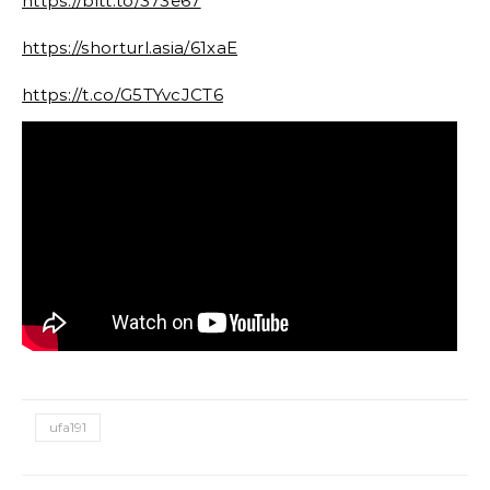
https://bitt.to/373e67
https://shorturl.asia/61xaE
https://t.co/G5TYvcJCT6
ufa191