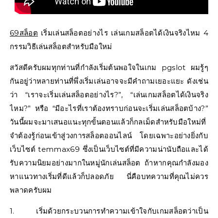
69สล็อต
เริ่มเล่นสล็อตอย่างไร เล่นเกมสล็อตได้เงินจริงไหม 4
กรรมวิธีเล่นสล็อตสำหรับมือใหม่
สวัสดีครับผมทุกท่านที่กำลังเริ่มต้นพอใจในเกม pgslot ผมรู้ๆ
กันอยู่ว่าหลายท่านที่พึ่งเริ่มเล่นอาจจะมีคำถามเยอะแยะ ดังเช่น
ว่า “เราจะเริ่มเล่นสล็อตอย่างไร?”, “เล่นเกมสล็อตได้เงินจริง
ไหม?” หรือ “มีอะไรที่เราต้องทราบก่อนจะเริ่มเล่นสล็อตบ้าง?”
วันนี้ผมจะมาเสนอแนะทุกขั้นตอนแล้วก็กลเม็ดสำหรับมือใหม่ที่
จำต้องรู้ก่อนเข้าสู่วงการสล็อตออนไลน์ โดยเฉพาะอย่างยิ่งกับ
เว็บไซต์ temmax69 ซึ่งเป็นเว็บไซต์ที่มีความน่านับถือและได้
รับความนิยมอย่างมากในหมู่นักเล่นสล็อต ถ้าหากคุณกำลังมอง
หาแนวทางเริ่มที่ดีแล้วก็ปลอดภัย นี่คือบทความที่คุณไม่ควร
พลาดครับผม
1. เริ่มด้วยกระบวนการทำความเข้าใจกับเกมสล็อตว่าเป็น