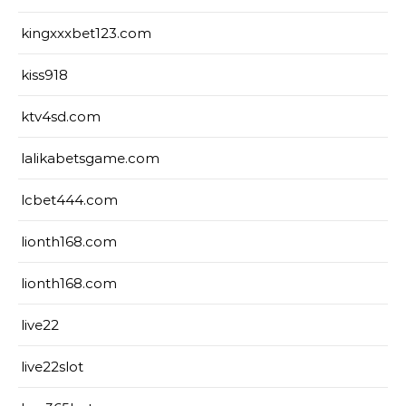
kingxxxbet123.com
kiss918
ktv4sd.com
lalikabetsgame.com
lcbet444.com
lionth168.com
lionth168.com
live22
live22slot