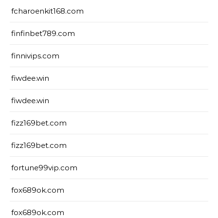
fcharoenkit168.com
finfinbet789.com
finnivips.com
fiwdee.win
fiwdee.win
fizz169bet.com
fizz169bet.com
fortune99vip.com
fox689ok.com
fox689ok.com