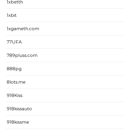
1xbetth
1xbit
1xgameth.com
77UFA
789pluss.com
888pg
8lots.me
918Kiss
918kissauto
918kissme