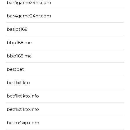
bar4game24hr.com
bar4game24hr.com
baslot168
bbp168.me
bbp168.me
bestbet
betflixtikto
betflixtikto.info
betflixtikto.info
betm4vip.com