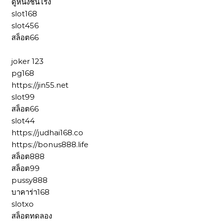
ดูหนังชนโรง
slot168
slot456
สล็อต66
joker 123
pg168
https://jin55.net
slot99
สล็อต66
slot44
https://judhai168.co
https://bonus888.life
สล็อต888
สล็อต99
pussy888
บาคาร่า168
slotxo
สล็อตทดลอง