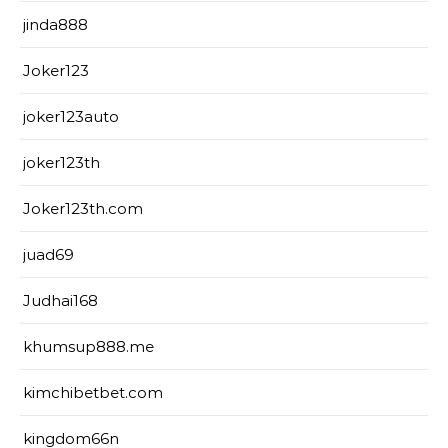
jinda888
Joker123
joker123auto
joker123th
Joker123th.com
juad69
Judhai168
khumsup888.me
kimchibetbet.com
kingdom66n