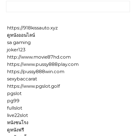
ค้นหาสำหรับ:
https://918kissauto.xyz
ดูหนังออนไลน์
sa gaming
joker123
http://www.movie87hd.com
https://www.pussy888play.com
https://pussy888win.com
sexybaccarat
https://www.pgslot.golf
pgslot
pg99
fullslot
live22slot
หนังชนโรง
ดูหนังฟรี