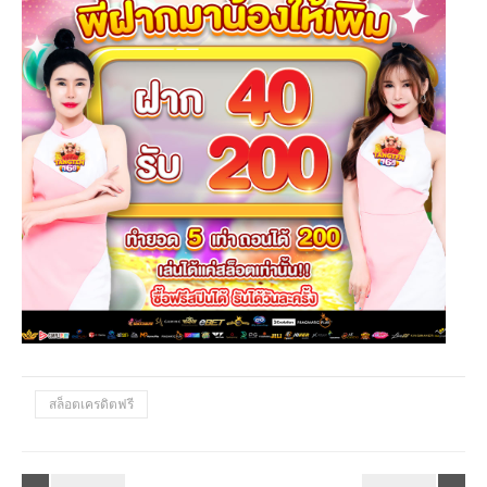
สล็อตเครดิตฟรี