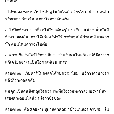
เงินคือ:
• ได้ทดลองระบบเว็บไซต์: ดูว่าเว็บไซต์เสถียรไหม ฝาก-ถอนไว
หรือเปล่า ก่อนที่จะตกลงใจควักเงินจริง
• ได้ฝึกจังหวะ: สล็อตไม่ใช่แค่กดๆไปขอรับ แม้กระนั้นมันมี
จังหวะของมัน การได้เล่นฟรีทำให้เราจับจุดได้ว่าตอนไหนควร
พัก ตอนไหนควรจะไปต่อ
• ความรื่นเริงใจที่ไร้การเสี่ยง: สำหรับคนไหนกันแน่ที่ต้องการ
แก้เครียดขำๆนี่เป็นโอกาสที่เยี่ยมที่สุด
สล็อต168 เว็บคาสิโนดังสุดได้รับความนิยม บริการครบวงจร
แล้วก็รางวัลสุดคุ้ม
แม้คุณเป็นคนนึงที่ถูกใจความระทึกใจรวมทั้งกำลังมองหาพื้นที่
เสี่ยงดวงออนไลน์ มั่นใจว่าชื่อของ
สล็อต168 ต้องเคยผ่านหูผ่านตาคุณมาบ้างแน่นอนครับผม ใน