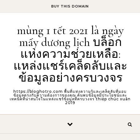
Skip to content
BUY THIS DOMAIN
mùng 1 tết 2021 là ngày
mấy dương lịch บล็อก
แห่งความช่วยเหลือ:
แหล่งแชร์เคล็ดลับและ
ข้อมูลอย่างครบวงจร
https://bloghotro.com พื้นที่แห่งความรู้และเคล็ดลับที่มอบ
ข้อมูลตรงกับความต้องการของคุณ ค้นพบข้อมูลมีประโยชน์และ
เทคนิคที่น่าสนใจในแหล่งแชร์ข้อมูลที่ครบวงจร thiệp chúc xuân
2019