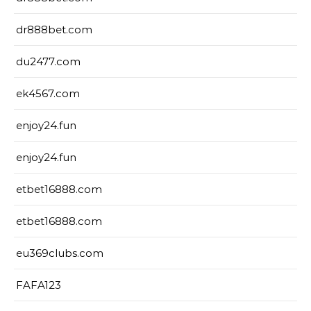
dr888bet.com
du2477.com
ek4567.com
enjoy24.fun
enjoy24.fun
etbet16888.com
etbet16888.com
eu369clubs.com
FAFA123