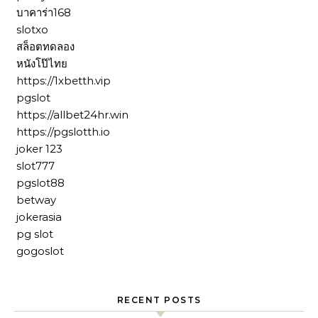
บาคาร่า168
slotxo
สล็อตทดลอง
หนังโป๊ไทย
https://1xbetth.vip
pgslot
https://allbet24hr.win
https://pgslotth.io
joker 123
slot777
pgslot88
betway
jokerasia
pg slot
gogoslot
RECENT POSTS