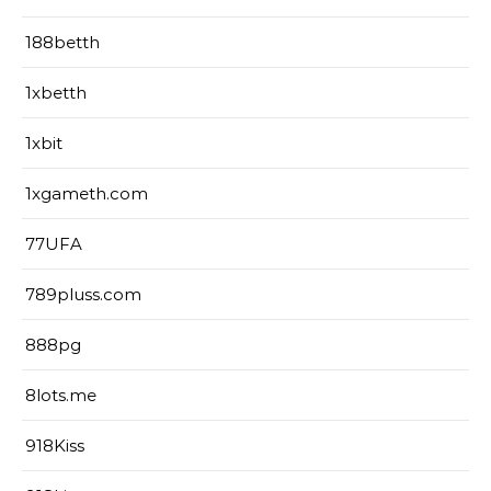
188betth
1xbetth
1xbit
1xgameth.com
77UFA
789pluss.com
888pg
8lots.me
918Kiss