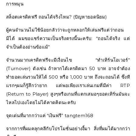
การหมุน
สล็อตเครดิตฟรี ถอนได้จริงไหม? (ปัญหายอดนิยม)
ผู้คนจำนวนไม่ใช้น้อยกลัวว่าจะถูกหลอกให้เล่นฟรีแต่ว่าถอน
มิได้ ผมขอแชร์ความเป็นจริงตรงนี้นะครับ: “ถอนได้จริง แต่
จำเป็นต้องอ่านข้อแม้”
จำนวนมากเครดิตฟรีจะมีเงื่อนไข “ทำเทิร์นโอเวอร์”
(Turnover) ดังเช่น ถ้าหากได้เครดิตมา 50 บาท อาจจำต้อง
ทำยอดเล่นรวมให้ได้ 500 หรือ 1,000 บาท ถึงจะถอนได้ ซึ่งที
แรกๆผมก็รู้สึกว่ายาก แต่พอเพียงเราเล่นเกมที่มีค่า RTP
(Return to Player) สูงๆหรือเกมที่แตกเสมอๆยอดเทิร์นมันจะ
ไหลไปเองโดยไม่ได้คาดคิดนะครับ
จุดเด่นที่มากกว่าแค่ “เงินฟรี” tangtem168
จากการที่ผมคลุกคลีกับโปรโมชั่นอย่างงี้มา สิ่งที่ผมได้มากกว่า