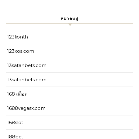
เหนือกว่า แจกเพชร ฟรีทุกวัน คา
สิโนออนไลน์ 5ดาว คนเล่นไม่ต่ำ
กว่าแสนทุกวัน pussy888 กด
หมวดหมู่
สมัคร รับความสนุก Top 7 by
Bev
123lionth
123xos.com
13satanbets.com
13satanbets.com
168 สล็อต
1688vegasx.com
168slot
188bet