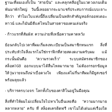
ฐานะที่ผมเองก็เป็น “สายปั่น” และคลุกคลีอยู่ในแวดวงเกมเดิม
พันมาพักใหญ่ วันนี้เลยอยากจะมาแชร์ประสบการณ์แบบเจาะ
ลึกว่า ทำไมเว็บแห่งนี้ถึงเปลี่ยนเป็นหลักสำคัญทอล์กออฟเดอะ
ทาวน์ และก็มันมีดีแค่ไหนในสายตาของคนเล่นจริง
• ก้าวแรกที่สัมผัส: ความง่ายที่เหนือความคาดหวัง
ย้อนกลับไปเวลาที่ผมเริ่มลงทะเบียนเป็นสมาชิกหนแรก สิ่งที่
ประทับหัวใจสิ่งแรกไม่ใช่กราฟิกที่สวยสดงดงามครับผม แม้
กระนั้นมันคือ “ความรวดเร็ว” ระบบสมัครสมาชิกของ
สล็อต168 ออกแบบมาได้ลื่นไหลมากมาย ไม่ต้องกรอกข้อมูล
ให้วุ่นวายจนถึงน่าเบื่อดวงใจ เพียงแค่ไม่กี่นาทีผมก็มียูสเซอร์
พร้อมลุยแล้ว
• บริการครบวงจร: โลกทั้งใบของคาสิโนอยู่ในมือคุณ
สิ่งที่ทำให้ผมไม่เปลี่ยนใจไปหาเว็บอื่นเลยคือ “ความมากมาย
หลากหลาย” ครับ ที่ สล็อตเครดิตฟรี เขาไม่ได้เด่นแค่เรื่องใด