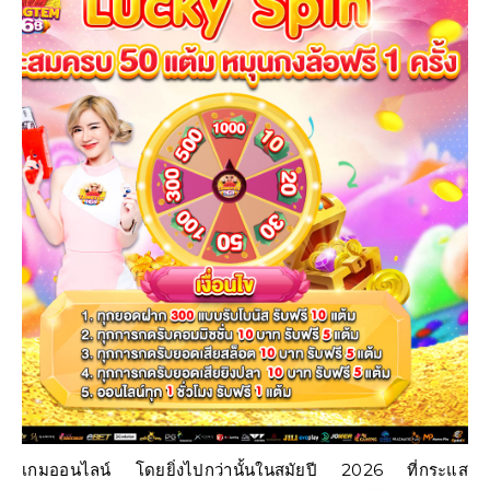
เกมออนไลน์ โดยยิ่งไปกว่านั้นในสมัยปี 2026 ที่กระแส