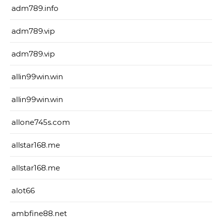
adm789.info
adm789.vip
adm789.vip
allin99win.win
allin99win.win
allone745s.com
allstar168.me
allstar168.me
alot66
ambfine88.net