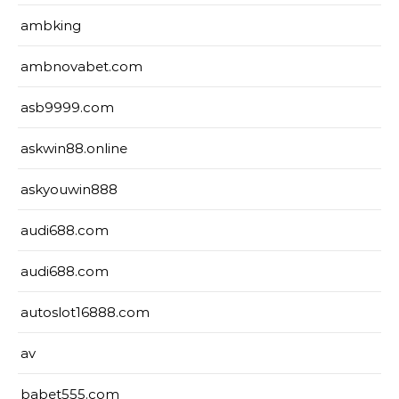
ambking
ambnovabet.com
asb9999.com
askwin88.online
askyouwin888
audi688.com
audi688.com
autoslot16888.com
av
babet555.com