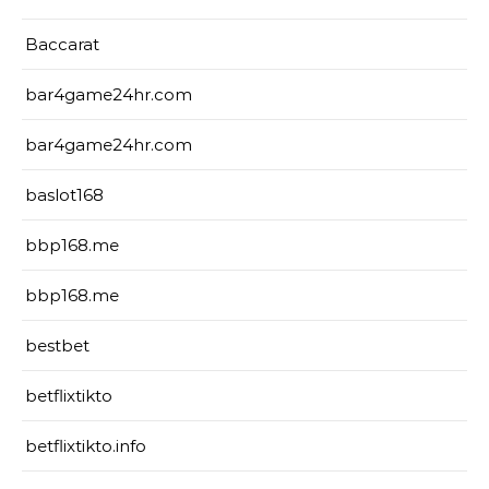
Baccarat
bar4game24hr.com
bar4game24hr.com
baslot168
bbp168.me
bbp168.me
bestbet
betflixtikto
betflixtikto.info