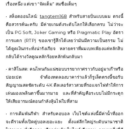
เรื่องหนึ่ง แต่เขา “จัดเต็ม” สมชื่อเต็มๆ
• สล็อตออนไลน์:
tangtem168
สำหรับสายปั่นแบบผม ตรงนี้
คือสวรรค์นะครับ มีค่ายเกมดังระดับโลกให้เลือกครบ ไม่ว่าจะ
เป็น PG Soft, Joker Gaming หรือ Pragmatic Play อัตรา
การแตก (RTP) ของเขารู้สึกได้เลยว่ามันมีความเป็นธรรม ไม่
ได้ดูดเงินกระทั่งน่ารังเกียจ หลายคราที่ผมเบทเพียงแค่หลักสิบ
กลับได้รางวัลคูณหลักร้อยหลักพันกลับมา
• คาสิโนสด: คนไหนกันแน่ชอบบรรยากาศราวกับอยู่มาเก๊าหรือ
ปอยเปต จำต้องทดลองบาคาร่าแล้วก็รูเล็ตตรงนี้ขอรับ
สัญญาณสดชัดระดับ 4K ดีลเลอร์สาวสวยที่รอแจกไพ่ทำให้การ
เล่นมองเพลินตาขึ้นมากมาย และที่สำคัญคือระบบไม่มีกระตุก
ให้เสียอารมณ์ตอนกำลังลุ้นไพ่ใบที่สาม
• การเดิมพันกีฬา: สำหรับคอบอล เว็บไซต์แห่งนี้มีค่าน้ำที่ออก
จะดีรวมทั้งเปิดคู่บอลเยอะแยะ ตั้งแต่ลีกใหญ่ระดับนานาชาติ