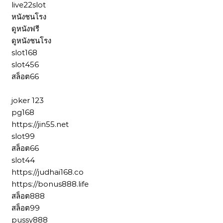
live22slot
หนังชนโรง
ดูหนังฟรี
ดูหนังชนโรง
slot168
slot456
สล็อต66
joker 123
pg168
https://jin55.net
slot99
สล็อต66
slot44
https://judhai168.co
https://bonus888.life
สล็อต888
สล็อต99
pussy888