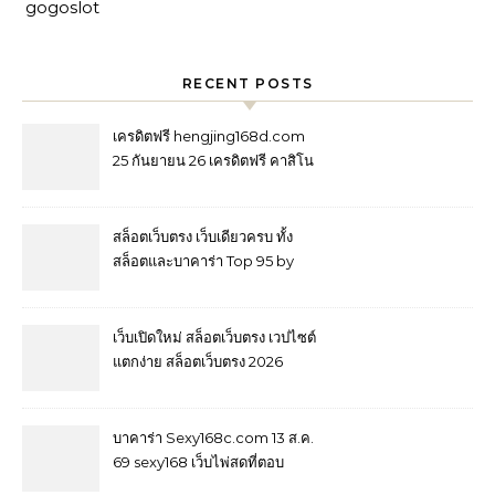
gogoslot
RECENT POSTS
เครดิตฟรี hengjing168d.com
25 กันยายน 26 เครดิตฟรี คาสิโน
ที่ดีที่สุด ของไทย โปรโมชั่น
เครดิตฟรี 100% ยูสเดียว เล่นได้
ทุกเกม ไลฟ์สด สล็อต ยิงปลา กีฬา
สล็อตเว็บตรง เว็บเดียวครบ ทั้ง
ไพ่ เครดิตฟรี เกมสล็อตหลายร้อย
สล็อตและบาคาร่า Top 95 by
แบบ Top 44 by Yolanda
Asa tangtem168e.com ชวน
เพื่อนรับ 100 จ่ายตรง กี่ล้านก็จ่าย
คุ้มค่าการเดิมพัน ที่สุดในวงการ
เว็บเปิดใหม่ สล็อตเว็บตรง เวปไซต์
tangtem168 เริ่มก่อนวันนี้ มีลุ้น
แตกง่าย สล็อตเว็บตรง 2026
ก่อนใคร 7 July 2026
ประสบการณ์เล่นยุคใหม่ ระบบ
เสถียร พร้อมเกมให้เลือกมากมาย
ใหม่ล่าสุด Top 29 by Raymond
บาคาร่า Sexy168c.com 13 ส.ค.
jin888.asia 9 ส.ค. 2569 คาสิโน
69 sexy168 เว็บไพ่สดที่ตอบ
โจทย์คนยุคใหม่ สายวัดใจได้