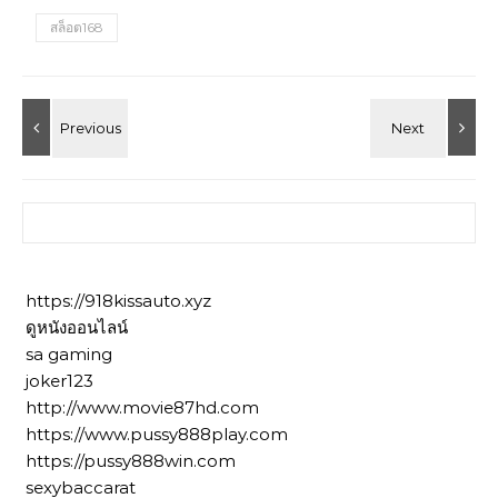
สล็อต168
ค้นหาสำหรับ:
https://918kissauto.xyz
ดูหนังออนไลน์
sa gaming
joker123
http://www.movie87hd.com
https://www.pussy888play.com
https://pussy888win.com
sexybaccarat