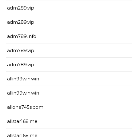
adm289.vip
adm289.vip
adm789.info
adm789.vip
adm789.vip
allin99win.win
allin99win.win
allone745s.com
allstar168.me
allstar168.me