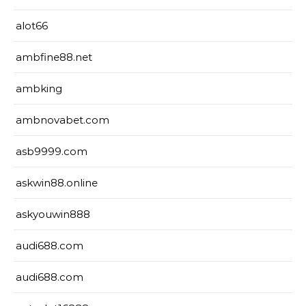
alot66
ambfine88.net
ambking
ambnovabet.com
asb9999.com
askwin88.online
askyouwin888
audi688.com
audi688.com