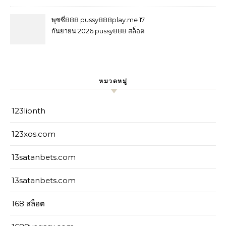
1,000 ระบบเสถียร อัปเดตล่าสุด
สัมผัสโต๊ะสดระดับพรีเมียม บาคา
พุซซี่888 pussy888play.me 17
ร่า168 สมัครง่าย ได้โปรไว Top
กันยายน 2026 pussy888 สล็อต
72 by Lela
ออนไลน์ โลกแห่งความสนุก ที่
เหนือกว่า แจกเพชร ฟรีทุกวัน คา
สิโนออนไลน์ 5ดาว คนเล่นไม่ต่ำ
กว่าแสนทุกวัน pussy888 กด
หมวดหมู่
สมัคร รับความสนุก Top 7 by
Bev
123lionth
123xos.com
13satanbets.com
13satanbets.com
168 สล็อต