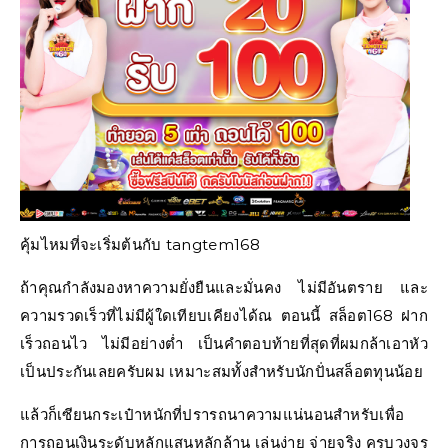
คุ้มไหมที่จะเริ่มต้นกับ tangtem168
ถ้าคุณกำลังมองหาความยั่งยืนและมั่นคง ไม่มีอันตราย และ
ความรวดเร็วที่ไม่มีผู้ใดเทียบเคียงได้ณ ตอนนี้ สล็อต168 ฝาก
เร็วถอนไว ไม่มีอย่างต่ำ เป็นคำตอบท้ายที่สุดที่ผมกล้าเอาหัว
เป็นประกันเลยครับผม เหมาะสมทั้งสำหรับนักปั่นสล็อตทุนน้อย
แล้วก็เซียนกระเป๋าหนักที่ปรารถนาความแน่นอนสำหรับเพื่อ
การถอนเงินระดับหลักแสนหลักล้าน เล่นง่าย จ่ายจริง ครบวงจร