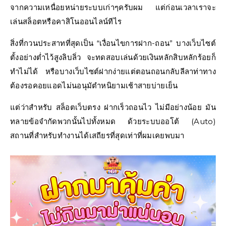
จากความเหนื่อยหน่ายระบบเก่าๆครับผม แต่ก่อนเวลาเราจะ
เล่นสล็อตหรือคาสิโนออนไลน์ทีไร
สิ่งที่กวนประสาทที่สุดเป็น “เงื่อนไขการฝาก-ถอน” บางเว็บไซต์
ตั้งอย่างต่ำไว้สูงลิบลิ่ว จะทดสอบเล่นด้วยเงินหลักสิบหลักร้อยก็
ทำไม่ได้ หรือบางเว็บไซต์ฝากง่ายแต่ตอนถอนกลับลีลาท่าทาง
ต้องรอคอยแอดไม่นอนุมัตำหนิยามเช้าสายบ่ายเย็น
แต่ว่าสำหรับ สล็อตเว็บตรง ฝากเร็วถอนไว ไม่มีอย่างน้อย มัน
ทลายข้อจำกัดพวกนั้นไปทั้งหมด ด้วยระบบออโต้ (Auto)
สถานที่สำหรับทำงานได้เสถียรที่สุดเท่าที่ผมเคยพบมา