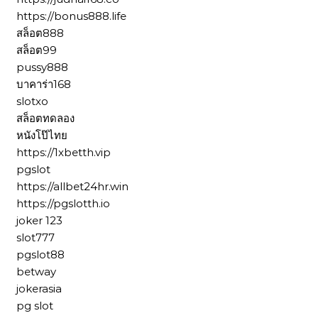
https://bonus888.life
สล็อต888
สล็อต99
pussy888
บาคาร่า168
slotxo
สล็อตทดลอง
หนังโป๊ไทย
https://1xbetth.vip
pgslot
https://allbet24hr.win
https://pgslotth.io
joker 123
slot777
pgslot88
betway
jokerasia
pg slot