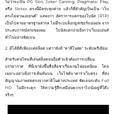
ไม่ว่าจะเป็น PG Slot, Joker Gaming, Pragmatic Play,
หรือ Slotxo ตรงนี้มีครบทุกค่าย แล้วก็ที่สำคัญเป็นเป็น “เว็บ
ตรงไม่ผ่านเอเย่นต์” แสดงว่า อัตราการแตกของโบนัส (RTP)
เป็นไปตามมาตรฐานสากล ไม่มีระบบล็อกยูสเซอร์แน่นอน จาก
ประสบการณ์ตรงของผม โบนัสแตกง่ายยิ่งกว่าเว็บเอเย่นต์
ทั่วไปอย่างชัดเจน
2. มิได้มีดีเพียงแค่สล็อต แต่ว่ายังมี “คาสิโนสด” ระดับพรีเมียม
สำหรับคนไหนที่เล่นสล็อตจนอิ่มตัวแล้วต้องการเปลี่ยน
บรรยากาศ ที่นี่เขายังขึ้นชื่อลือชาเรื่องเกมไพ่ยอดนิยม โดย
เฉพาะอย่างยิ่งการเดิมพันบน เว็บไซต์บาคาร่าเว็บตรง ที่ส่ง
สัญญาณภาพสดตรงจากคาสิโนต่างประเทศ ชัดเจนระดับ Full
HD ไม่มีกระตุก ให้ความรู้สึกเหมือนพวกเราไปนั่งอยู่ที่โต๊ะ
จริงๆ