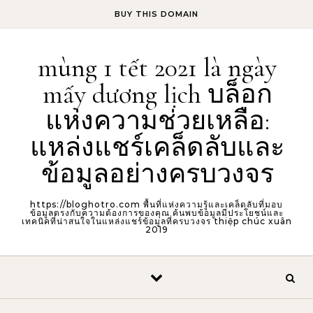
Skip to content
BUY THIS DOMAIN
mùng 1 tết 2021 là ngày
mấy dương lịch บล็อก
แห่งความช่วยเหลือ:
แหล่งแชร์เคล็ดลับและ
ข้อมูลอย่างครบวงจร
https://bloghotro.com พื้นที่แห่งความรู้และเคล็ดลับที่มอบ
ข้อมูลตรงกับความต้องการของคุณ ค้นพบข้อมูลมีประโยชน์และ
เทคนิคที่น่าสนใจในแหล่งแชร์ข้อมูลที่ครบวงจร thiệp chúc xuân
2019