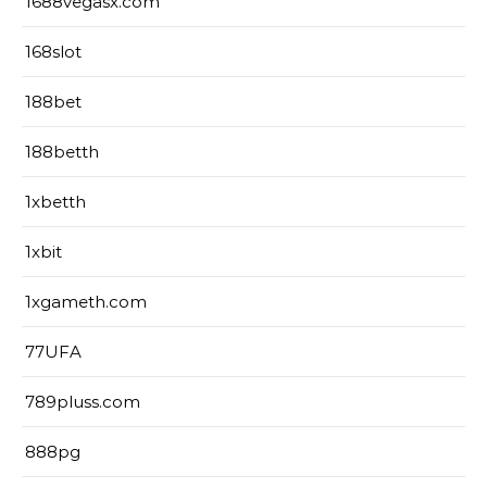
1688vegasx.com
168slot
188bet
188betth
1xbetth
1xbit
1xgameth.com
77UFA
789pluss.com
888pg