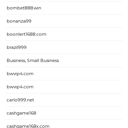
bombet888.win
bonanza99
boonlert1688.com
brazil999
Business, Small Business
bwvip4.com
bwvip4.com
carlo999.net
cashgame168
cashgame168x.com