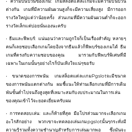
• ความปั่นป่วนของเกม: เกมสล็อตแต่ละเกมจะมีความปั่นป่วน
ต่างกัน เกมที่มีความผันผวนสูงก็จะมีความเสี่ยงสูง มีการออก
รางวัลใหญ่แต่ว่าน้อยครั้ง ส่วนเกมที่มีความผันผวนต่ำก็จะออก
รางวัลเล็กแต่บ่อยนั่นเองนะครับ
• ธีมและฟีพบร์: แน่นอนว่าความถูกใจก็เป็นเรื่องสำคัญ หลายๆ
คนก็เลยชอบเลือกเกมโดยอิงจากธีมแล้วก็ฟีพบร์ของเกมได้ ธีม
เกมที่ตรงกับความชอบของคุณ มารวมกับฟีพบร์พิเศษที่มี
เฉพาะในเกมนั้นๆอย่างไรก็บันเทิงใจแน่ๆขอรับ
• ขนาดของการพนัน: เกมสล็อตแต่ละเกมPgslotจะมีขนาด
ของการพนันแตกต่างกัน ผมชี้แนะให้ท่านเลือกเกมที่มีการเดิม
พันขั้นต่ำไปจนถึงสูงสุดที่เหมาะสมกับงบประมาณในการเล่น
ของคุณเข้าไว้จะยอดเยี่ยมครับผม
• การทดสอบเล่น: และก็ท้ายที่สุด มือโปรส่วนมากจะเลือกเกม
อะไรสักอย่าง พวกเขาจะทดลองเล่นเกมpgslotนั้นๆกระทั่งมี
ความรู้รวมทั้งความชำนาญสำหรับการเล่นมากพอ ซึ่งมันจะ