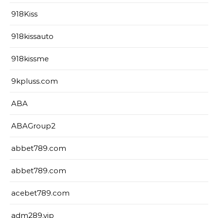
918Kiss
918kissauto
918kissme
9kpluss.com
ABA
ABAGroup2
abbet789.com
abbet789.com
acebet789.com
adm289.vip