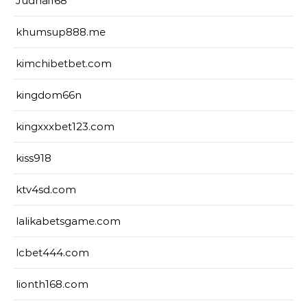
Judhai168
khumsup888.me
kimchibetbet.com
kingdom66n
kingxxxbet123.com
kiss918
ktv4sd.com
lalikabetsgame.com
lcbet444.com
lionth168.com