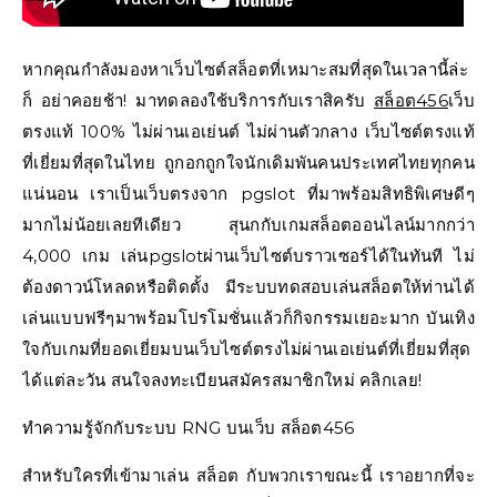
หากคุณกำลังมองหาเว็บไซต์สล็อตที่เหมาะสมที่สุดในเวลานี้ล่ะ
ก็ อย่าคอยช้า! มาทดลองใช้บริการกับเราสิครับ
สล็อต456
เว็บ
ตรงแท้ 100% ไม่ผ่านเอเย่นต์ ไม่ผ่านตัวกลาง เว็บไซต์ตรงแท้
ที่เยี่ยมที่สุดในไทย ถูกอกถูกใจนักเดิมพันคนประเทศไทยทุกคน
แน่นอน เราเป็นเว็บตรงจาก pgslot ที่มาพร้อมสิทธิพิเศษดีๆ
มากไม่น้อยเลยทีเดียว สุนกกับเกมสล็อตออนไลน์มากกว่า
4,000 เกม เล่นpgslotผ่านเว็บไซต์บราวเซอร์ได้ในทันที ไม่
ต้องดาวน์โหลดหรือติดตั้ง มีระบบทดสอบเล่นสล็อตให้ท่านได้
เล่นแบบฟรีๆมาพร้อมโปรโมชั่นแล้วก็กิจกรรมเยอะมาก บันเทิง
ใจกับเกมที่ยอดเยี่ยมบนเว็บไซต์ตรงไม่ผ่านเอเย่นต์ที่เยี่ยมที่สุด
ได้แต่ละวัน สนใจลงทะเบียนสมัครสมาชิกใหม่ คลิกเลย!
ทำความรู้จักกับระบบ RNG บนเว็บ สล็อต456
สำหรับใครที่เข้ามาเล่น สล็อต กับพวกเราขณะนี้ เราอยากที่จะ