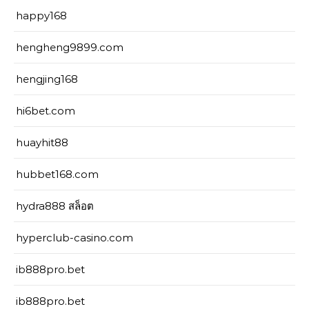
happy168
hengheng9899.com
hengjing168
hi6bet.com
huayhit88
hubbet168.com
hydra888 สล็อต
hyperclub-casino.com
ib888pro.bet
ib888pro.bet