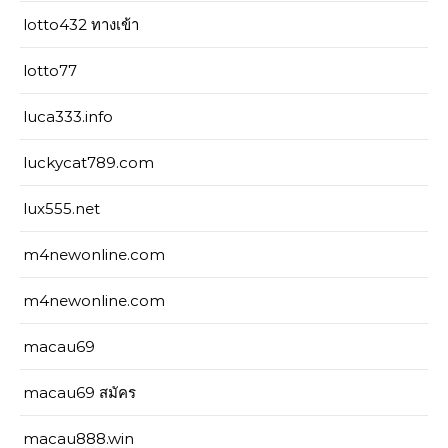
lotto432 ทางเข้า
lotto77
luca333.info
luckycat789.com
lux555.net
m4newonline.com
m4newonline.com
macau69
macau69 สมัคร
macau888.win