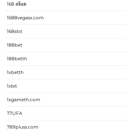
168 สล็อต
1688vegasx.com
168slot
188bet
188betth
1xbetth
1xbit
1xgameth.com
77UFA
789pluss.com