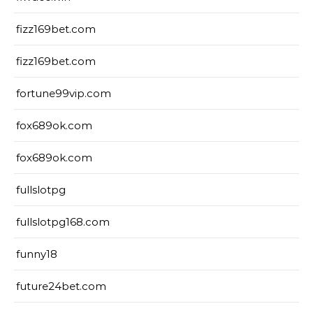
fizz169bet.com
fizz169bet.com
fortune99vip.com
fox689ok.com
fox689ok.com
fullslotpg
fullslotpg168.com
funny18
future24bet.com