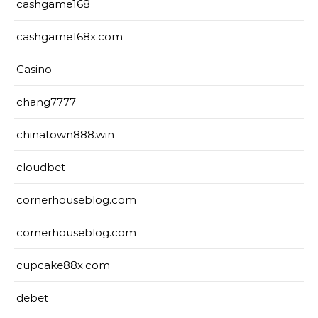
cashgame168
cashgame168x.com
Casino
chang7777
chinatown888.win
cloudbet
cornerhouseblog.com
cornerhouseblog.com
cupcake88x.com
debet