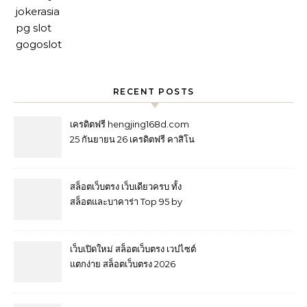
jokerasia
pg slot
gogoslot
RECENT POSTS
เครดิตฟรี hengjing168d.com
25 กันยายน 26 เครดิตฟรี คาสิโน
ที่ดีที่สุด ของไทย โปรโมชั่น
เครดิตฟรี 100% ยูสเดียว เล่นได้
ทุกเกม ไลฟ์สด สล็อต ยิงปลา กีฬา
สล็อตเว็บตรง เว็บเดียวครบ ทั้ง
ไพ่ เครดิตฟรี เกมสล็อตหลายร้อย
สล็อตและบาคาร่า Top 95 by
แบบ Top 44 by Yolanda
Asa tangtem168e.com ชวน
เพื่อนรับ 100 จ่ายตรง กี่ล้านก็จ่าย
คุ้มค่าการเดิมพัน ที่สุดในวงการ
เว็บเปิดใหม่ สล็อตเว็บตรง เวปไซต์
tangtem168 เริ่มก่อนวันนี้ มีลุ้น
แตกง่าย สล็อตเว็บตรง 2026
ก่อนใคร 7 July 2026
ประสบการณ์เล่นยุคใหม่ ระบบ
เสถียร พร้อมเกมให้เลือกมากมาย