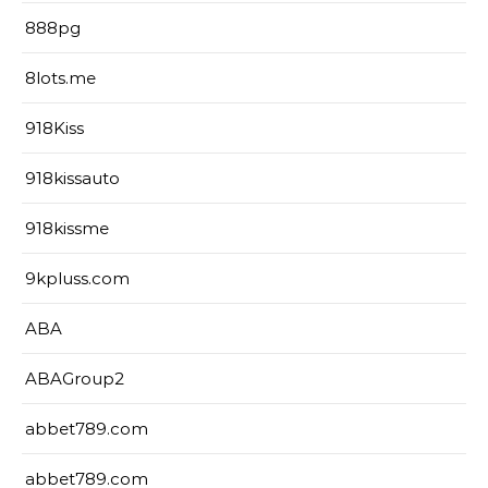
888pg
8lots.me
918Kiss
918kissauto
918kissme
9kpluss.com
ABA
ABAGroup2
abbet789.com
abbet789.com