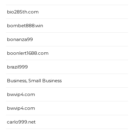
bio285th.com
bombet888.win
bonanza99
boonlert1688.com
brazil999
Business, Small Business
bwvip4.com
bwvip4.com
carlo999.net