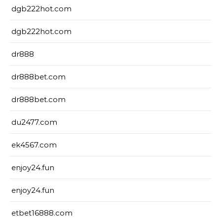
dgb222hot.com
dgb222hot.com
dr888
dr888bet.com
dr888bet.com
du2477.com
ek4567.com
enjoy24.fun
enjoy24.fun
etbet16888.com