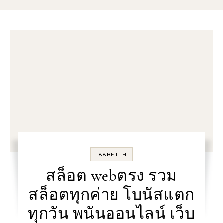
188BETTH
สล็อต webตรง รวม
สล็อตทุกค่าย โบนัสแตก
ทุกวัน พนันออนไลน์ เว็บ