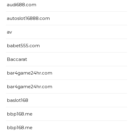
audi688.com
autoslot16888.com
av
babet555.com
Baccarat
bar4game24hr.com
bar4game24hr.com
baslot168
bbp168.me
bbp168.me