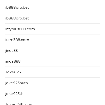
ib888pro.bet
ib888pro.bet
infyplus888.com
item388.com
jinda55
jinda888
Joker123
joker123auto
joker123th
Joker123th.com