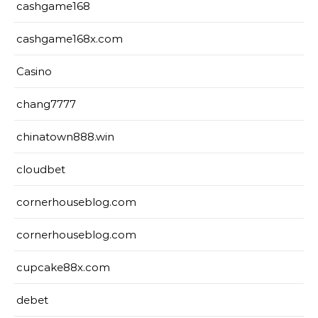
cashgame168
cashgame168x.com
Casino
chang7777
chinatown888.win
cloudbet
cornerhouseblog.com
cornerhouseblog.com
cupcake88x.com
debet