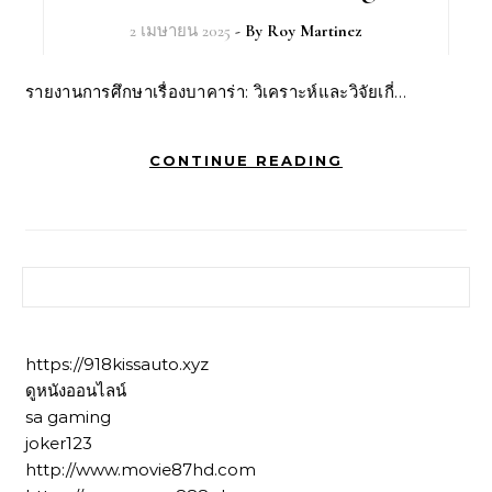
2 เมษายน 2025
- By
Roy Martinez
รายงานการศึกษาเรื่องบาคาร่า: วิเคราะห์และวิจัยเกี่…
CONTINUE READING
ค้นหาสำหรับ:
https://918kissauto.xyz
ดูหนังออนไลน์
sa gaming
joker123
http://www.movie87hd.com