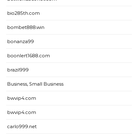
bio285th.com
bombet888.win
bonanza99
boonlert1688.com
brazil999
Business, Small Business
bwvip4.com
bwvip4.com
carlo999.net