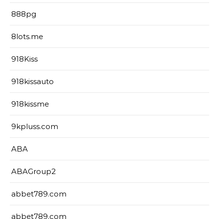
888pg
8lots.me
918Kiss
918kissauto
918kissme
9kpluss.com
ABA
ABAGroup2
abbet789.com
abbet789.com