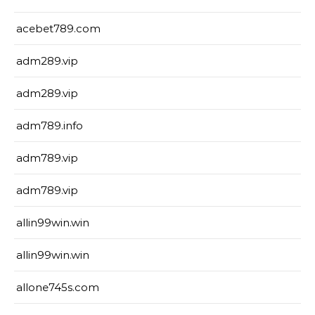
acebet789.com
adm289.vip
adm289.vip
adm789.info
adm789.vip
adm789.vip
allin99win.win
allin99win.win
allone745s.com