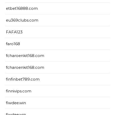
etbet16888.com
eu369clubs.com
FAFA123
faro168
fcharoenkit168.com
fcharoenkit168.com
finfinbet789.com
finnivips.com
fiwdee.win
fiwdee.win