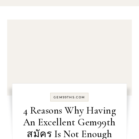
GEM99THS.COM
4 Reasons Why Having
An Excellent Gem99th
สมัคร Is Not Enough