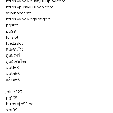
https://www.pussy888play.com
https://pussy888win.com
sexybaccarat
https://www.pgslot.golf
pgslot
pg99
fullslot
live22slot
หนังชนโรง
ดูหนังฟรี
ดูหนังชนโรง
slot168
slot456
สล็อต66
joker 123
pg168
https://jin55.net
slot99