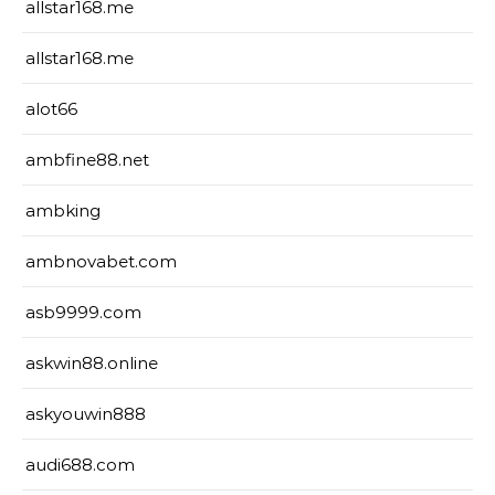
allstar168.me
allstar168.me
alot66
ambfine88.net
ambking
ambnovabet.com
asb9999.com
askwin88.online
askyouwin888
audi688.com