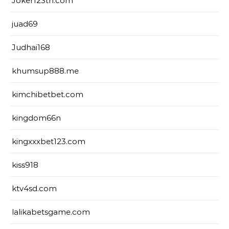
Joker123th.com
juad69
Judhai168
khumsup888.me
kimchibetbet.com
kingdom66n
kingxxxbet123.com
kiss918
ktv4sd.com
lalikabetsgame.com