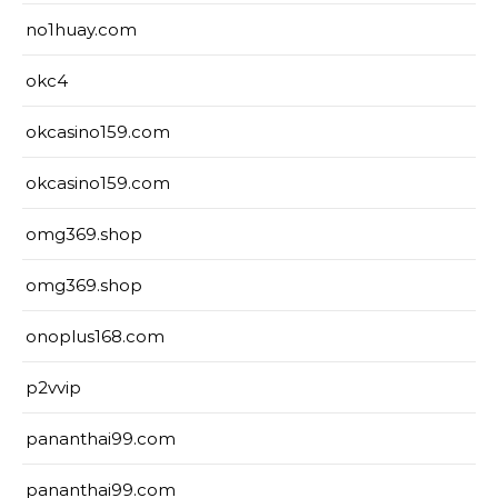
no1huay.com
okc4
okcasino159.com
okcasino159.com
omg369.shop
omg369.shop
onoplus168.com
p2vvip
pananthai99.com
pananthai99.com