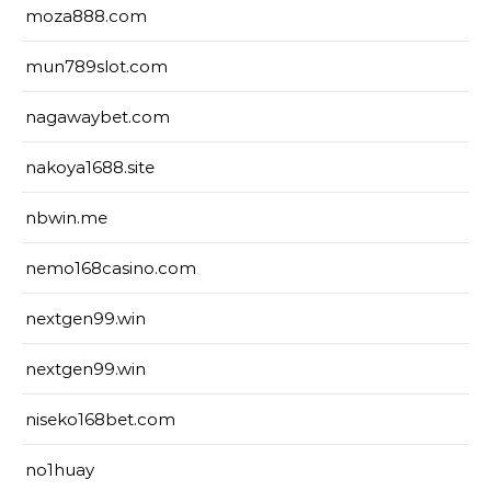
moza888.com
mun789slot.com
nagawaybet.com
nakoya1688.site
nbwin.me
nemo168casino.com
nextgen99.win
nextgen99.win
niseko168bet.com
no1huay