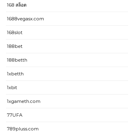
168 สล็อต
1688vegasx.com
168slot
188bet
188betth
1xbetth
1xbit
1xgameth.com
77UFA
789pluss.com