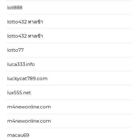
lot888
lotto432 ทางเข้า
lotto432 ทางเข้า
lotto77
luca333.info
luckycat789.com
lux555.net
m4newonline.com
m4newonline.com
macau69