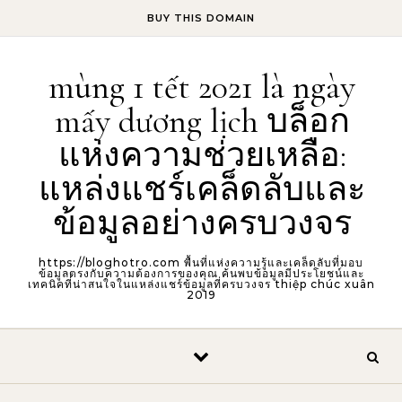
Skip to content
BUY THIS DOMAIN
mùng 1 tết 2021 là ngày
mấy dương lịch บล็อก
แห่งความช่วยเหลือ:
แหล่งแชร์เคล็ดลับและ
ข้อมูลอย่างครบวงจร
https://bloghotro.com พื้นที่แห่งความรู้และเคล็ดลับที่มอบ
ข้อมูลตรงกับความต้องการของคุณ ค้นพบข้อมูลมีประโยชน์และ
เทคนิคที่น่าสนใจในแหล่งแชร์ข้อมูลที่ครบวงจร thiệp chúc xuân
2019